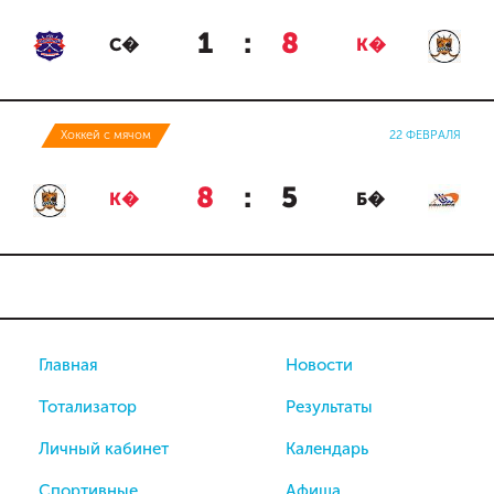
1
:
8
С�
К�
Хоккей с мячом
22 ФЕВРАЛЯ
8
:
5
К�
Б�
Главная
Новости
Тотализатор
Результаты
Личный кабинет
Календарь
Спортивные
Афиша