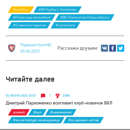
Волейбол
#ВК Кузбасс Кемерово
#Переходы (волейбол)
#ВК Локомотив Новосибирск
#Слави Костадинов
#суперлига
Редакция Sport42
Расскажи друзьям:
05.06.2023
Читайте далее
05 ИЮНЯ 2023 16:53
1
2085
Дмитрий Пархоменко возглавит клуб-новичок ВХЛ
хоккей
#вхл
#назначения
#хк металлург новокузнецк
#хк динамо-алтай