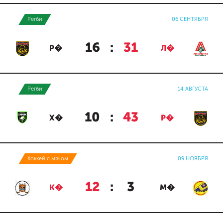
Регби
06 СЕНТЯБРЯ
16
:
31
Р�
Л�
Регби
14 АВГУСТА
10
:
43
Х�
Р�
Хоккей с мячом
09 НОЯБРЯ
12
:
3
К�
М�