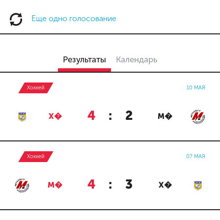
Еще одно голосование
Результаты
Календарь
Хоккей
10 МАЯ
4
:
2
Х�
М�
Хоккей
07 МАЯ
4
:
3
М�
Х�