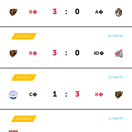
3
:
0
К�
А�
Волейбол
20 МАРТА
3
:
0
К�
Ю�
Волейбол
15 МАРТА
1
:
3
С�
К�
Волейбол
12 МАРТА