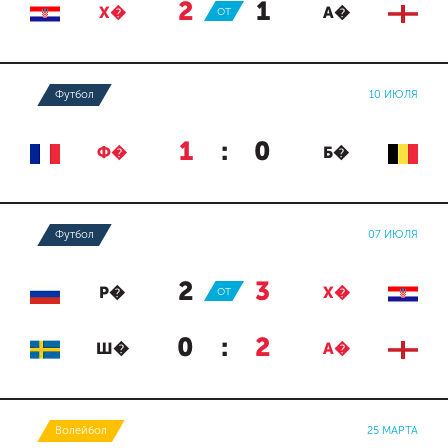
2
:
1
Х�
ОТ
А�
Футбол
10 ИЮЛЯ
1
:
0
Ф�
Б�
Футбол
07 ИЮЛЯ
2
:
3
Р�
ОТ
Х�
0
:
2
Ш�
А�
Волейбол
25 МАРТА