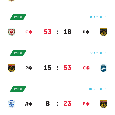
Регби
09 ОКТЯБРЯ
53
:
18
С�
Р�
Регби
01 ОКТЯБРЯ
15
:
53
Р�
С�
Регби
18 СЕНТЯБРЯ
8
:
23
Д�
Р�