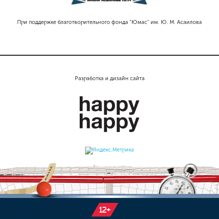
При поддержке благотворительного фонда "Юмас" им. Ю. М. Асаилова
Разработка и дизайн сайта
12+