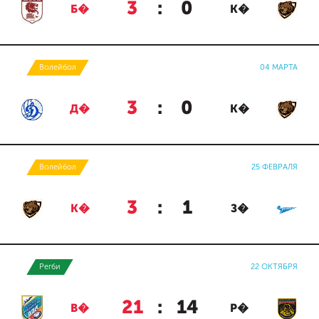
3
:
0
Б�
К�
Волейбол
04 МАРТА
3
:
0
Д�
К�
Волейбол
25 ФЕВРАЛЯ
3
:
1
К�
З�
Регби
22 ОКТЯБРЯ
21
:
14
В�
Р�