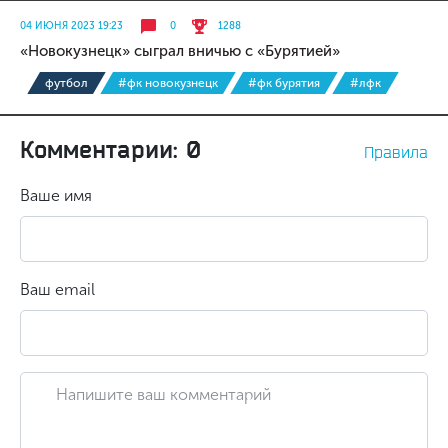
04 ИЮНЯ 2023 19:23
0
1288
«Новокузнецк» сыграл вничью с «Бурятией»
футбол
#фк новокузнецк
#фк бурятия
#лфк
Комментарии: 0
Правила
Ваше имя
Ваш email