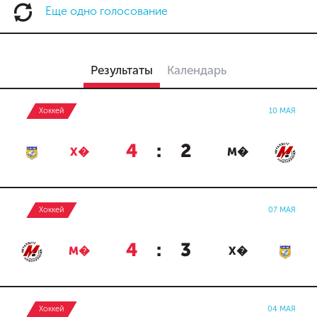
Еще одно голосование
Результаты
Календарь
Хоккей
10 МАЯ
4
:
2
Х�
М�
Хоккей
07 МАЯ
4
:
3
М�
Х�
Хоккей
04 МАЯ