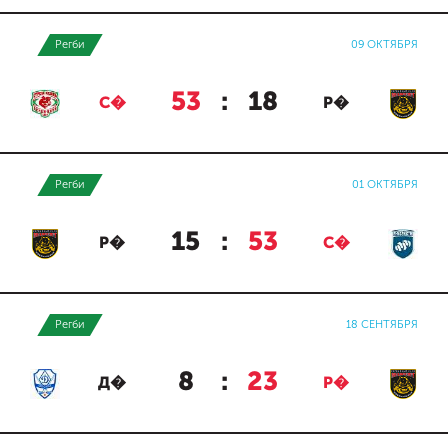
Регби
09 ОКТЯБРЯ
53
:
18
С�
Р�
Регби
01 ОКТЯБРЯ
15
:
53
Р�
С�
Регби
18 СЕНТЯБРЯ
8
:
23
Д�
Р�