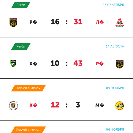
Регби
06 СЕНТЯБРЯ
16
:
31
Р�
Л�
Регби
14 АВГУСТА
10
:
43
Х�
Р�
Хоккей с мячом
09 НОЯБРЯ
12
:
3
К�
М�
Хоккей с мячом
06 НОЯБРЯ