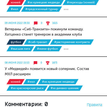
хоккей
#хк кузнецкие медведи
#переходы (хоккей)
#мхл
#предсезонный турнир
09 ИЮНЯ 2022 09:30
0
1615
Ветераны «Сиб-Транзита» покинули команду.
Хатценко станет тренером в академии клуба
футбол
#сиб-транзит
#расторжение контракта
#высшая лига
#мини-футбол
08 ИЮНЯ 2022 15:53
0
1873
У «Медведей» появится новый соперник. Состав
МХЛ расширен
хоккей
#мхл
#хк кузнецкие медведи
#хк красноярские рыси
#хк динамо-шинник
Комментарии: 0
Правила