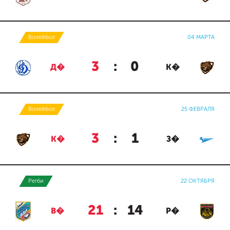
Волейбол
04 МАРТА
3
:
0
Д�
К�
Волейбол
25 ФЕВРАЛЯ
3
:
1
К�
З�
Регби
22 ОКТЯБРЯ
21
:
14
В�
Р�