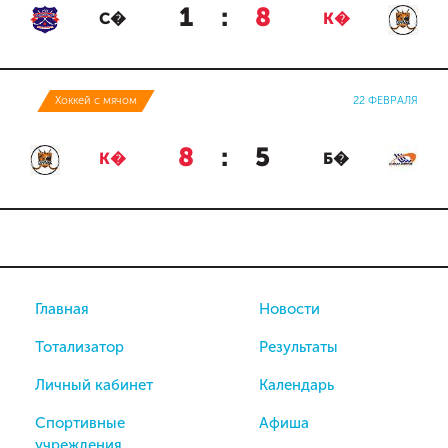
1
:
8
С�
К�
Хоккей с мячом
22 ФЕВРАЛЯ
8
:
5
К�
Б�
Главная
Новости
Тотализатор
Результаты
Личный кабинет
Календарь
Спортивные
Афиша
учреждения