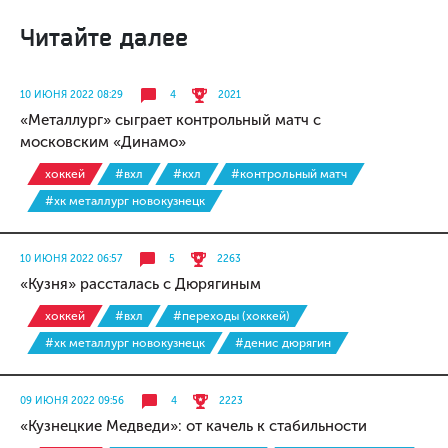
Читайте далее
10 ИЮНЯ 2022 08:29
4
2021
«Металлург» сыграет контрольный матч с
московским «Динамо»
хоккей
#вхл
#кхл
#контрольный матч
#хк металлург новокузнецк
10 ИЮНЯ 2022 06:57
5
2263
«Кузня» рассталась с Дюрягиным
хоккей
#вхл
#переходы (хоккей)
#хк металлург новокузнецк
#денис дюрягин
09 ИЮНЯ 2022 09:56
4
2223
«Кузнецкие Медведи»: от качель к стабильности