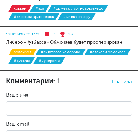
хоккей
#вхл
#хк металлург новокузнецк
#хк сокол красноярск
#заявка на игру
18 НОЯБРЯ 2021 17:39
0
1325
Либеро «Кузбасса» Обмочаев будет прооперирован
волейбол
#вк кузбасс кемерово
#алексей обмочаев
#травмы
#суперлига
Комментарии: 1
Правила
Ваше имя
Ваш email