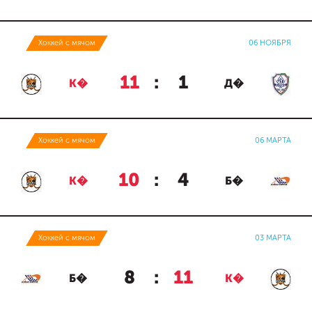
Хоккей с мячом
06 НОЯБРЯ
11
:
1
К�
Д�
Хоккей с мячом
06 МАРТА
10
:
4
К�
Б�
Хоккей с мячом
03 МАРТА
8
:
11
Б�
К�