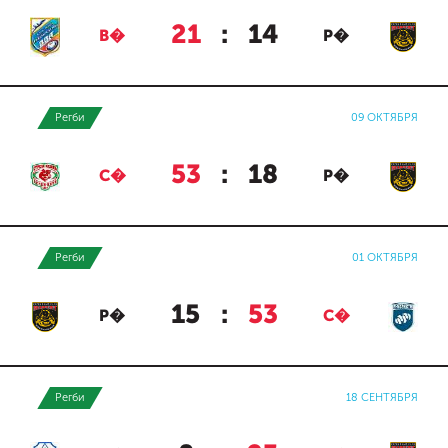
21
:
14
В�
Р�
Регби
09 ОКТЯБРЯ
53
:
18
С�
Р�
Регби
01 ОКТЯБРЯ
15
:
53
Р�
С�
Регби
18 СЕНТЯБРЯ