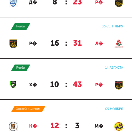
8
:
23
Д�
Р�
Регби
06 СЕНТЯБРЯ
16
:
31
Р�
Л�
Регби
14 АВГУСТА
10
:
43
Х�
Р�
Хоккей с мячом
09 НОЯБРЯ
12
:
3
К�
М�