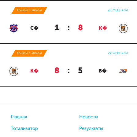
Хоккей с мячом
28 ФЕВРАЛЯ
1
:
8
С�
К�
Хоккей с мячом
22 ФЕВРАЛЯ
8
:
5
К�
Б�
Главная
Новости
Тотализатор
Результаты