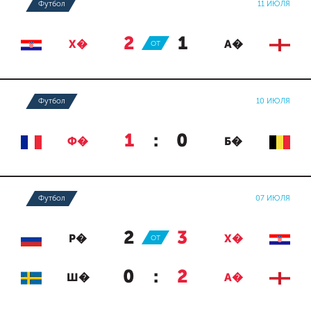
Футбол
11 ИЮЛЯ
2
:
1
Х�
ОТ
А�
Футбол
10 ИЮЛЯ
1
:
0
Ф�
Б�
Футбол
07 ИЮЛЯ
2
:
3
Р�
ОТ
Х�
0
:
2
Ш�
А�