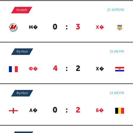
Хоккей
27 АПРЕЛЯ
0
:
3
М�
Х�
Футбол
15 ИЮЛЯ
4
:
2
Ф�
Х�
Футбол
14 ИЮЛЯ
0
:
2
А�
Б�