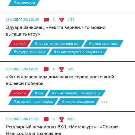
#хк реактор
18 НОЯБРЯ 2021 22:29
1
1484
Эдуард Занковец: «Ребята верили, что можно
вытащить игру»
хоккей
#пресс-конференция вхл
#павел десятков
#эдуард занковец
#хк металлург новокузнецк
18 НОЯБРЯ 2021 22:01
4
1721
«Кузня» завершила домашнюю серию роскошной
волевой победой
хоккей
#вхл
#хк металлург новокузнецк
#хк сокол красноярск
#никита лысенков
18 НОЯБРЯ 2021 18:28
6
2260
Регулярный чемпионат ВХЛ. «Металлург» - «Сокол».
Наш состав и трансляция