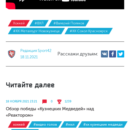
Хоккей
#ВХЛ
#Валерий Поляков
#ХК Металлург Новокузнецк
#ХК Сокол Красноярск
Редакция Sport42
Расскажи друзьям:
18.11.2021
Читайте далее
18 НОЯБРЯ 2021 23:21
0
1239
Обзор победы «Кузнецких Медведей» над
«Реактором»
хоккей
#видео голов
#мхл
#хк кузнецкие медведи