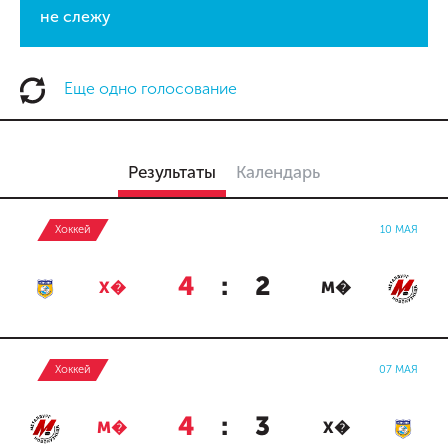
не слежу
Еще одно голосование
Результаты
Календарь
Хоккей
10 МАЯ
4
:
2
Х�
М�
Хоккей
07 МАЯ
4
:
3
М�
Х�