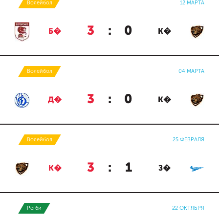
Волейбол
12 МАРТА
3
:
0
Б�
К�
Волейбол
04 МАРТА
3
:
0
Д�
К�
Волейбол
25 ФЕВРАЛЯ
3
:
1
К�
З�
Регби
22 ОКТЯБРЯ