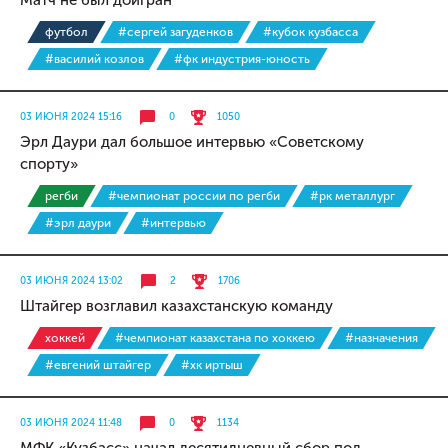
Матч не был доигран
футбол
#сергей загуденков
#кубок кузбасса
#василий козлов
#фк индустрия-юность
03 ИЮНЯ 2024 15:16
0
1050
Эрл Даури дал большое интервью «Советскому
спорту»
регби
#чемпионат россии по регби
#рк металлург
#эрл даури
#интервью
03 ИЮНЯ 2024 13:02
2
1706
Штайгер возглавил казахстанскую команду
хоккей
#чемпионат казахстана по хоккею
#назначения
#евгений штайгер
#хк иртыш
03 ИЮНЯ 2024 11:48
0
1134