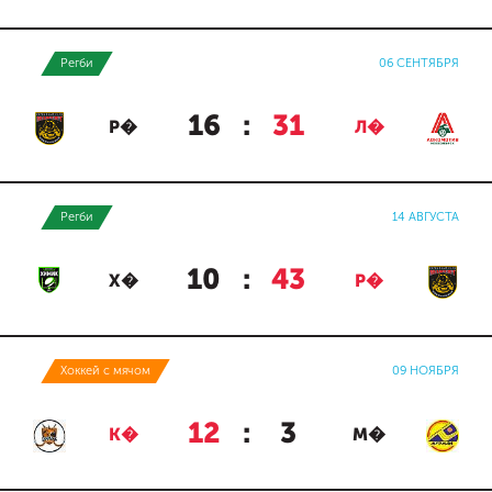
Регби
06 СЕНТЯБРЯ
16
:
31
Р�
Л�
Регби
14 АВГУСТА
10
:
43
Х�
Р�
Хоккей с мячом
09 НОЯБРЯ
12
:
3
К�
М�