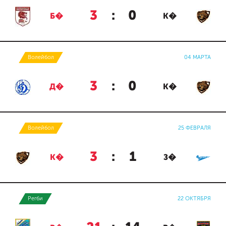
3
:
0
Б�
К�
Волейбол
04 МАРТА
3
:
0
Д�
К�
Волейбол
25 ФЕВРАЛЯ
3
:
1
К�
З�
Регби
22 ОКТЯБРЯ