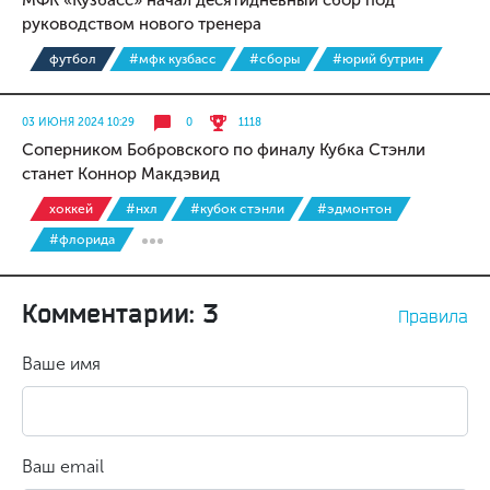
МФК «Кузбасс» начал десятидневный сбор под
руководством нового тренера
футбол
#мфк кузбасс
#сборы
#юрий бутрин
03 ИЮНЯ 2024 10:29
0
1118
Соперником Бобровского по финалу Кубка Стэнли
станет Коннор Макдэвид
хоккей
#нхл
#кубок стэнли
#эдмонтон
#флорида
Комментарии: 3
Правила
Ваше имя
Ваш email