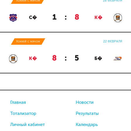
Хоккей с мячом
28 ФЕВРАЛЯ
1
:
8
С�
К�
Хоккей с мячом
22 ФЕВРАЛЯ
8
:
5
К�
Б�
Главная
Новости
Тотализатор
Результаты
Личный кабинет
Календарь