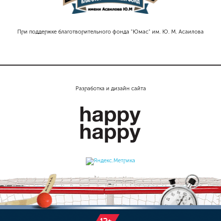
При поддержке благотворительного фонда "Юмас" им. Ю. М. Асаилова
Разработка и дизайн сайта
12+