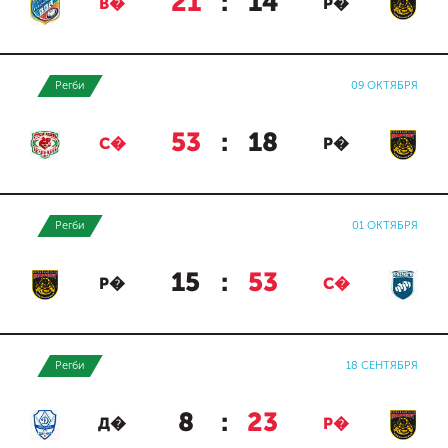
21
:
14
В�
Р�
Регби
09 ОКТЯБРЯ
53
:
18
С�
Р�
Регби
01 ОКТЯБРЯ
15
:
53
Р�
С�
Регби
18 СЕНТЯБРЯ
8
:
23
Д�
Р�