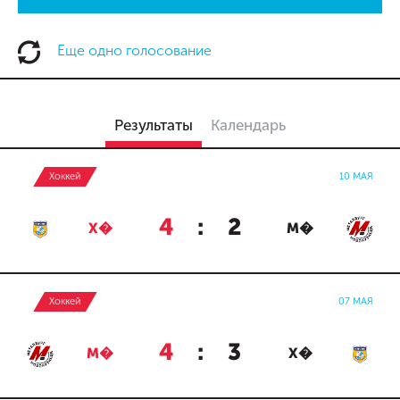
Еще одно голосование
Результаты
Календарь
Хоккей
10 МАЯ
4
:
2
Х�
М�
Хоккей
07 МАЯ
4
:
3
М�
Х�