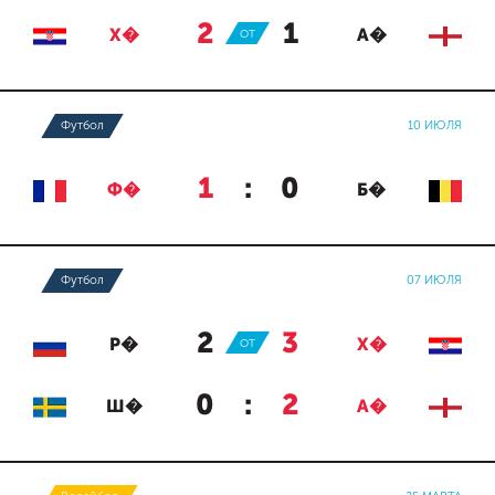
2
:
1
Х�
ОТ
А�
Футбол
10 ИЮЛЯ
1
:
0
Ф�
Б�
Футбол
07 ИЮЛЯ
2
:
3
Р�
ОТ
Х�
0
:
2
Ш�
А�