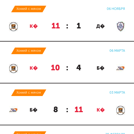
Хоккей с мячом
06 НОЯБРЯ
11
:
1
К�
Д�
Хоккей с мячом
06 МАРТА
10
:
4
К�
Б�
Хоккей с мячом
03 МАРТА
8
:
11
Б�
К�