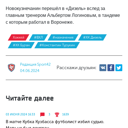
Новокузнечанин перешёл в «Дизель» вслед за
главным тренером Альбертом Логиновым, в тандеме
с которым работал в Воронеже.
Хоккей
#ВХЛ
#назначения
#ХК Дизель
#ХК Буран
#Константин Турукин
Редакция Sport42
Расскажи друзьям:
04.06.2024
Читайте далее
03 ИЮНЯ 2024 16:33
3
1639
В матче Кубка Кузбасса футболист избил судью.