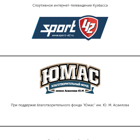
Спортивное интернет-телевидение Кузбасса
При поддержке благотворительного фонда "Юмас" им. Ю. М. Асаилова