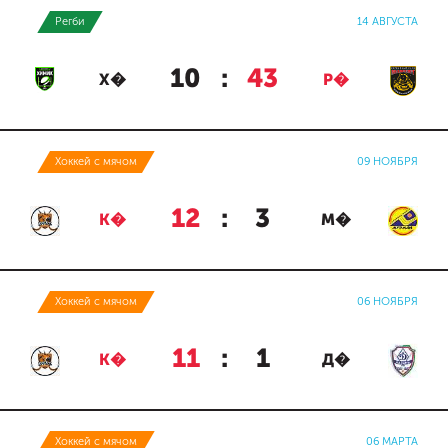
Регби
14 АВГУСТА
10
:
43
Х�
Р�
Хоккей с мячом
09 НОЯБРЯ
12
:
3
К�
М�
Хоккей с мячом
06 НОЯБРЯ
11
:
1
К�
Д�
Хоккей с мячом
06 МАРТА