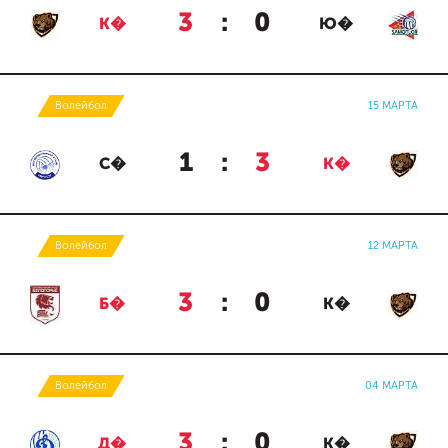
3
:
0
К�
Ю�
Волейбол
15 МАРТА
1
:
3
С�
К�
Волейбол
12 МАРТА
3
:
0
Б�
К�
Волейбол
04 МАРТА
3
:
0
Д�
К�