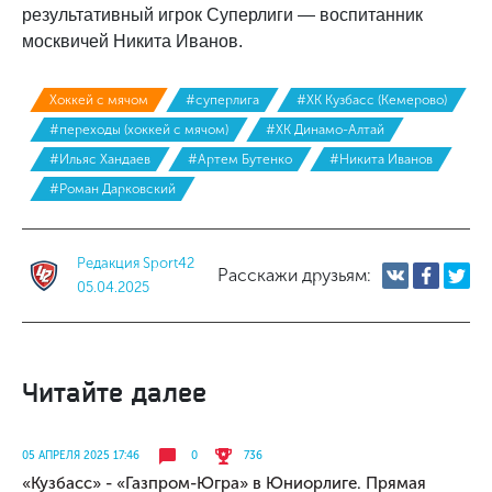
результативный игрок Суперлиги — воспитанник
москвичей Никита Иванов.
Хоккей с мячом
#суперлига
#ХК Кузбасс (Кемерово)
#переходы (хоккей с мячом)
#ХК Динамо-Алтай
#Ильяс Хандаев
#Артем Бутенко
#Никита Иванов
#Роман Дарковский
Редакция Sport42
Расскажи друзьям:
05.04.2025
Читайте далее
05 АПРЕЛЯ 2025 17:46
0
736
«Кузбасс» - «Газпром-Югра» в Юниорлиге. Прямая