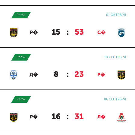
Регби
01 ОКТЯБРЯ
15
:
53
Р�
С�
Регби
18 СЕНТЯБРЯ
8
:
23
Д�
Р�
Регби
06 СЕНТЯБРЯ
16
:
31
Р�
Л�