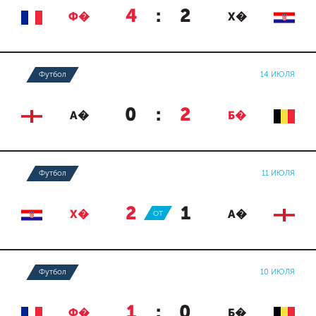
4
:
2
Ф�
Х�
Футбол
14 ИЮЛЯ
0
:
2
А�
Б�
Футбол
11 ИЮЛЯ
2
:
1
Х�
ОТ
А�
Футбол
10 ИЮЛЯ
1
:
0
Ф�
Б�