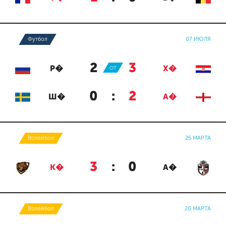
Футбол
07 ИЮЛЯ
2
:
3
Р�
ОТ
Х�
0
:
2
Ш�
А�
Волейбол
25 МАРТА
3
:
0
К�
А�
Волейбол
20 МАРТА