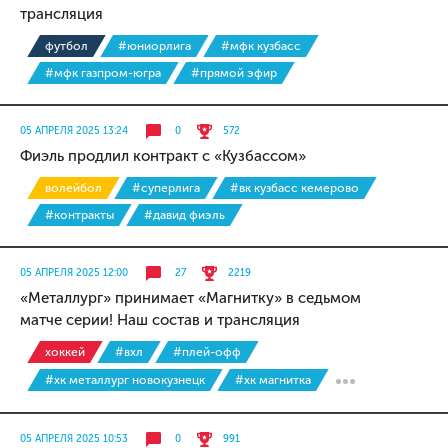
трансляция
футбол
#юниорлига
#мфк кузбасс
#мфк газпром-югра
#прямой эфир
05 АПРЕЛЯ 2025 13:24
0
572
Фиэль продлил контракт с «Кузбассом»
волейбол
#суперлига
#вк кузбасс кемерово
#контракты
#давид фиэль
05 АПРЕЛЯ 2025 12:00
27
2219
«Металлург» принимает «Магнитку» в седьмом
матче серии! Наш состав и трансляция
хоккей
#вхл
#плей-офф
#хк металлург новокузнецк
#хк магнитка
05 АПРЕЛЯ 2025 10:53
0
991