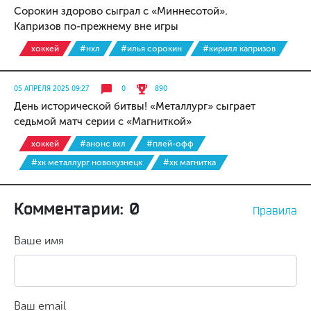
Сорокин здорово сыграл с «Миннесотой».
Капризов по-прежнему вне игры
хоккей
#нхл
#илья сорокин
#кирилл капризов
05 АПРЕЛЯ 2025 09:27
0
890
День исторической битвы! «Металлург» сыграет
седьмой матч серии с «Магниткой»
хоккей
#анонс вхл
#плей-офф
#хк металлург новокузнецк
#хк магнитка
Комментарии: 0
Правила
Ваше имя
Ваш email