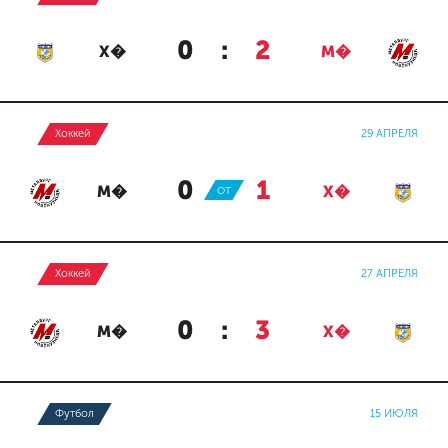
0
:
2
Х�
М�
Хоккей
29 АПРЕЛЯ
0
:
1
М�
ОТ
Х�
Хоккей
27 АПРЕЛЯ
0
:
3
М�
Х�
Футбол
15 ИЮЛЯ