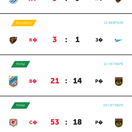
Волейбол
25 ФЕВРАЛЯ
3
:
1
К�
З�
Регби
22 ОКТЯБРЯ
21
:
14
В�
Р�
Регби
09 ОКТЯБРЯ
53
:
18
С�
Р�