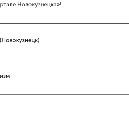
ртале Новокузнецка»!
 (Новокузнецк)
мизм