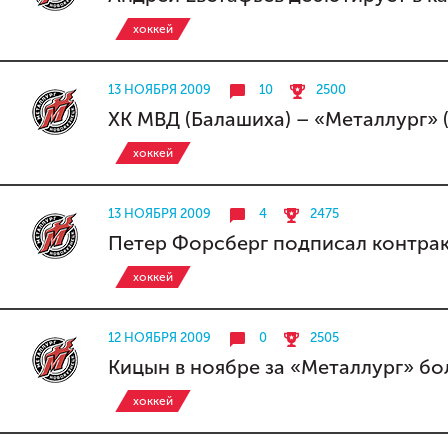
хоккей
13 НОЯБРЯ 2009
10
2500
ХК МВД (Балашиха) – «Металлург» 
хоккей
13 НОЯБРЯ 2009
4
2475
Петер Форсберг подписал контрак
хоккей
12 НОЯБРЯ 2009
0
2505
Кицын в ноябре за «Металлург» бо
хоккей