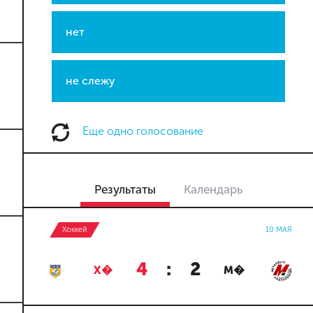
нет
не слежу
Еще одно голосование
Результаты
Календарь
Хоккей
10 МАЯ
4
:
2
Х�
М�