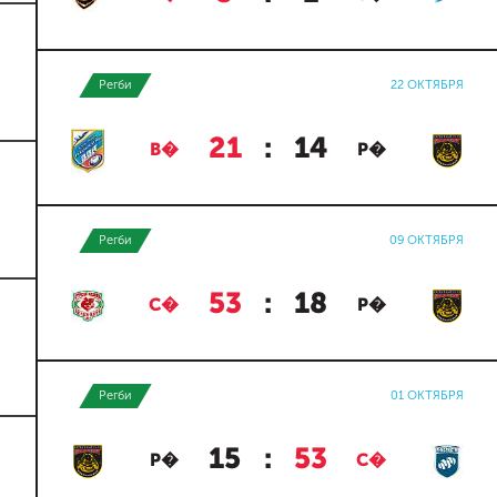
Регби
22 ОКТЯБРЯ
21
:
14
В�
Р�
Регби
09 ОКТЯБРЯ
53
:
18
С�
Р�
Регби
01 ОКТЯБРЯ
15
:
53
Р�
С�