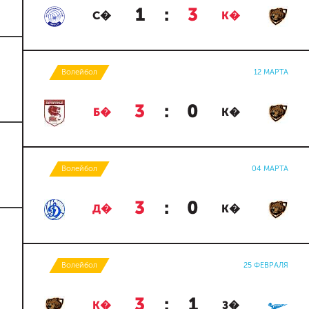
1
:
3
С�
К�
Волейбол
12 МАРТА
3
:
0
Б�
К�
Волейбол
04 МАРТА
3
:
0
Д�
К�
Волейбол
25 ФЕВРАЛЯ
3
:
1
К�
З�