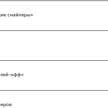
кие снайперы»
 плей-офф»
неров