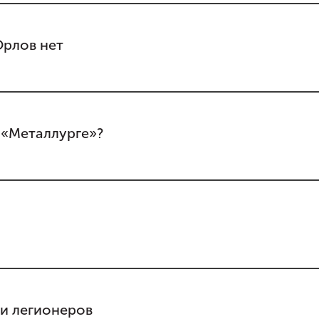
Орлов нет
 «Металлурге»?
ди легионеров