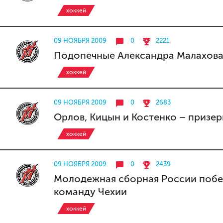
хоккей
09 НОЯБРЯ 2009
0
2221
Подопечные Александра Малахова
хоккей
09 НОЯБРЯ 2009
0
2683
Орлов, Кицын и Костенко – призе
хоккей
09 НОЯБРЯ 2009
0
2439
Молодежная сборная России побеж
команду Чехии
хоккей