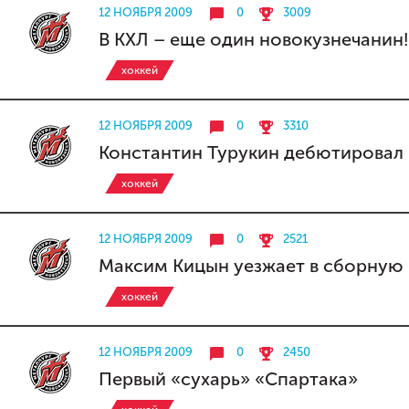
12 НОЯБРЯ 2009
0
3009
В КХЛ – еще один новокузнечанин!
хоккей
12 НОЯБРЯ 2009
0
3310
Константин Турукин дебютировал 
хоккей
12 НОЯБРЯ 2009
0
2521
Максим Кицын уезжает в сборную
хоккей
12 НОЯБРЯ 2009
0
2450
Первый «сухарь» «Спартака»