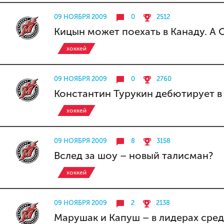
09 НОЯБРЯ 2009
0
2512
Кицын может поехать в Канаду. А 
хоккей
09 НОЯБРЯ 2009
0
2760
Константин Турукин дебютирует в
хоккей
09 НОЯБРЯ 2009
8
3158
Вслед за шоу – новый талисман?
хоккей
09 НОЯБРЯ 2009
2
2138
Марушак и Капуш – в лидерах сре