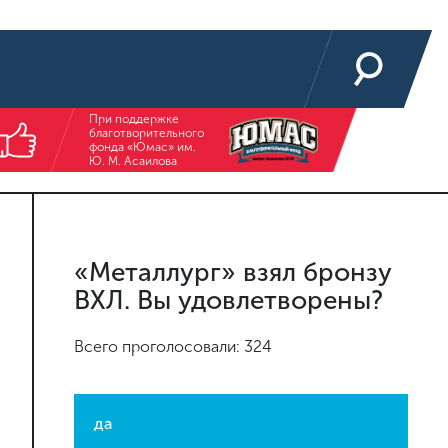
При поддержке
благотворительного
фонда «Юмас» им.
Ю. М. Асаилова
«Металлург» взял бронзу
ВХЛ. Вы удовлетворены?
Всего проголосовали: 324
да