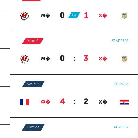
0
:
1
М�
ОТ
Х�
Хоккей
27 АПРЕЛЯ
0
:
3
М�
Х�
Футбол
15 ИЮЛЯ
4
:
2
Ф�
Х�
Футбол
14 ИЮЛЯ