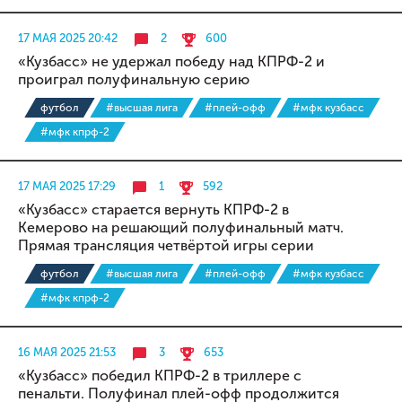
17 МАЯ 2025 20:42
2
600
«Кузбасс» не удержал победу над КПРФ-2 и
проиграл полуфинальную серию
футбол
#высшая лига
#плей-офф
#мфк кузбасс
#мфк кпрф-2
17 МАЯ 2025 17:29
1
592
«Кузбасс» старается вернуть КПРФ-2 в
Кемерово на решающий полуфинальный матч.
Прямая трансляция четвёртой игры серии
футбол
#высшая лига
#плей-офф
#мфк кузбасс
#мфк кпрф-2
16 МАЯ 2025 21:53
3
653
«Кузбасс» победил КПРФ-2 в триллере с
пенальти. Полуфинал плей-офф продолжится