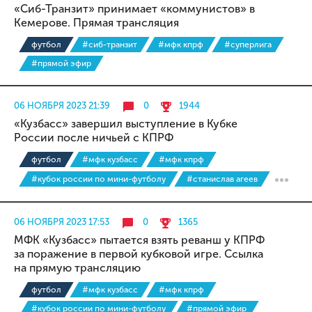
«Сиб-Транзит» принимает «коммунистов» в
Кемерове. Прямая трансляция
футбол
#сиб-транзит
#мфк кпрф
#суперлига
#прямой эфир
06 НОЯБРЯ 2023 21:39
0
1944
«Кузбасс» завершил выступление в Кубке
России после ничьей с КПРФ
футбол
#мфк кузбасс
#мфк кпрф
#кубок россии по мини-футболу
#станислав агеев
06 НОЯБРЯ 2023 17:53
0
1365
МФК «Кузбасс» пытается взять реванш у КПРФ
за поражение в первой кубковой игре. Ссылка
на прямую трансляцию
футбол
#мфк кузбасс
#мфк кпрф
#кубок россии по мини-футболу
#прямой эфир