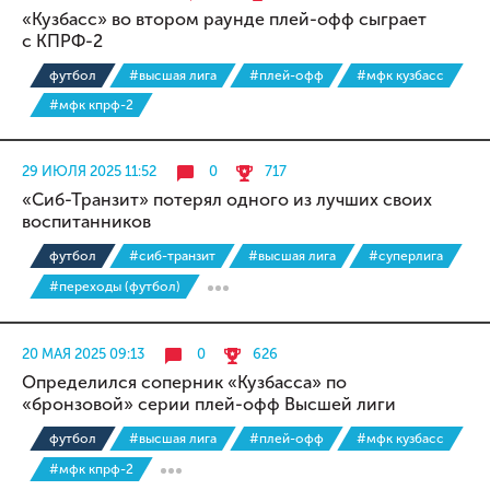
«Кузбасс» во втором раунде плей-офф сыграет
с КПРФ-2
футбол
#высшая лига
#плей-офф
#мфк кузбасс
#мфк кпрф-2
29 ИЮЛЯ 2025 11:52
0
717
«Сиб-Транзит» потерял одного из лучших своих
воспитанников
футбол
#сиб-транзит
#высшая лига
#суперлига
#переходы (футбол)
20 МАЯ 2025 09:13
0
626
Определился соперник «Кузбасса» по
«бронзовой» серии плей-офф Высшей лиги
футбол
#высшая лига
#плей-офф
#мфк кузбасс
#мфк кпрф-2