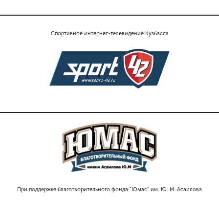
Спортивное интернет-телевидение Кузбасса
При поддержке благотворительного фонда "Юмас" им. Ю. М. Асаилова