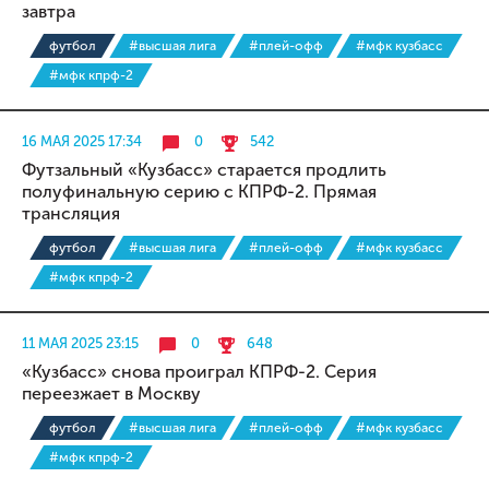
завтра
футбол
#высшая лига
#плей-офф
#мфк кузбасс
#мфк кпрф-2
16 МАЯ 2025 17:34
0
542
Футзальный «Кузбасс» старается продлить
полуфинальную серию с КПРФ-2. Прямая
трансляция
футбол
#высшая лига
#плей-офф
#мфк кузбасс
#мфк кпрф-2
11 МАЯ 2025 23:15
0
648
«Кузбасс» снова проиграл КПРФ-2. Серия
переезжает в Москву
футбол
#высшая лига
#плей-офф
#мфк кузбасс
#мфк кпрф-2