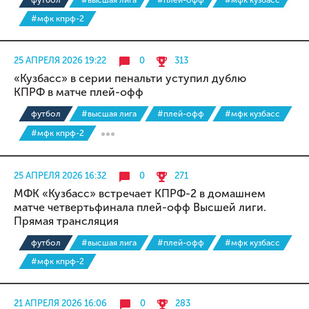
футбол
#высшая лига
#плей-офф
#мфк кузбасс
#мфк кпрф-2
25 АПРЕЛЯ 2026 19:22
0
313
«Кузбасс» в серии пенальти уступил дублю
КПРФ в матче плей-офф
футбол
#высшая лига
#плей-офф
#мфк кузбасс
#мфк кпрф-2
25 АПРЕЛЯ 2026 16:32
0
271
МФК «Кузбасс» встречает КПРФ-2 в домашнем
матче четвертьфинала плей-офф Высшей лиги.
Прямая трансляция
футбол
#высшая лига
#плей-офф
#мфк кузбасс
#мфк кпрф-2
21 АПРЕЛЯ 2026 16:06
0
283