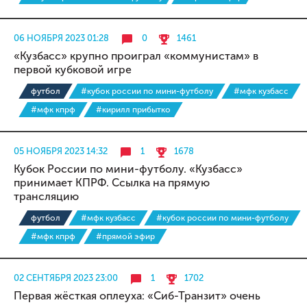
06 НОЯБРЯ 2023 01:28
0
1461
«Кузбасс» крупно проиграл «коммунистам» в
первой кубковой игре
футбол
#кубок россии по мини-футболу
#мфк кузбасс
#мфк кпрф
#кирилл прибытко
05 НОЯБРЯ 2023 14:32
1
1678
Кубок России по мини-футболу. «Кузбасс»
принимает КПРФ. Ссылка на прямую
трансляцию
футбол
#мфк кузбасс
#кубок россии по мини-футболу
#мфк кпрф
#прямой эфир
02 СЕНТЯБРЯ 2023 23:00
1
1702
Первая жёсткая оплеуха: «Сиб-Транзит» очень