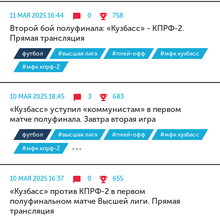
11 МАЯ 2025 16:44
0
758
Второй бой полуфинала: «Кузбасс» - КПРФ-2.
Прямая трансляция
футбол
#высшая лига
#плей-офф
#мфк кузбасс
#мфк кпрф-2
10 МАЯ 2025 18:45
3
683
«Кузбасс» уступил «коммунистам» в первом
матче полуфинала. Завтра вторая игра
футбол
#высшая лига
#плей-офф
#мфк кузбасс
#мфк кпрф-2
10 МАЯ 2025 16:37
0
655
«Кузбасс» против КПРФ-2 в первом
полуфинальном матче Высшей лиги. Прямая
трансляция