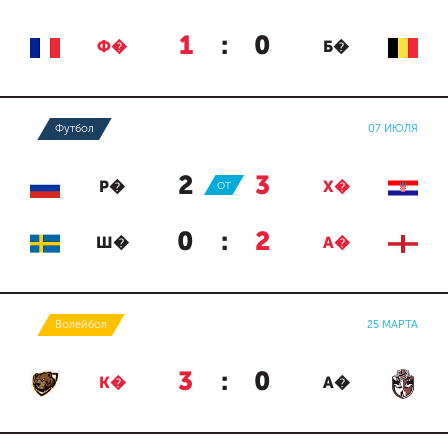
1
:
0
Ф�
Б�
Футбол
07 ИЮЛЯ
2
:
3
Р�
ОТ
Х�
0
:
2
Ш�
А�
Волейбол
25 МАРТА
3
:
0
К�
А�