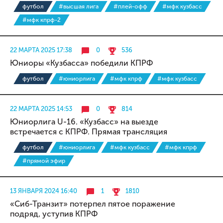
футбол
#высшая лига
#плей-офф
#мфк кузбасс
#мфк кпрф-2
22 МАРТА 2025 17:38
0
536
Юниоры «Кузбасса» победили КПРФ
футбол
#юниорлига
#мфк кпрф
#мфк кузбасс
22 МАРТА 2025 14:53
0
814
Юниорлига U-16. «Кузбасс» на выезде
встречается с КПРФ. Прямая трансляция
футбол
#юниорлига
#мфк кузбасс
#мфк кпрф
#прямой эфир
13 ЯНВАРЯ 2024 16:40
1
1810
«Сиб-Транзит» потерпел пятое поражение
подряд, уступив КПРФ