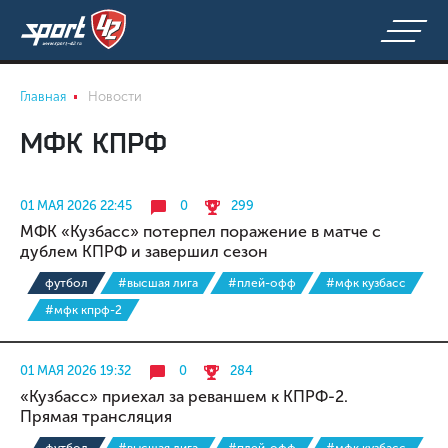
Главная
Новости
МФК КПРФ
01 МАЯ 2026 22:45
0
299
МФК «Кузбасс» потерпел поражение в матче с
дублем КПРФ и завершил сезон
футбол
#высшая лига
#плей-офф
#мфк кузбасс
#мфк кпрф-2
01 МАЯ 2026 19:32
0
284
«Кузбасс» приехал за реваншем к КПРФ-2.
Прямая трансляция