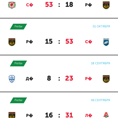
53
:
18
С�
Р�
Регби
01 ОКТЯБРЯ
15
:
53
Р�
С�
Регби
18 СЕНТЯБРЯ
8
:
23
Д�
Р�
Регби
06 СЕНТЯБРЯ
16
:
31
Р�
Л�