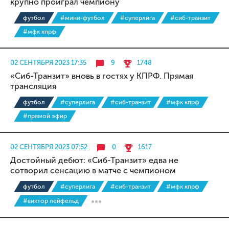
крупно проиграл чемпиону
футбол
#мини-футбол
#суперлига
#сиб-транзит
#мфк кпрф
02 СЕНТЯБРЯ 2023 17:35
9
1748
«Сиб-Транзит» вновь в гостях у КПРФ. Прямая
трансляция
футбол
#суперлига
#сиб-транзит
#мфк кпрф
#прямой эфир
02 СЕНТЯБРЯ 2023 07:52
0
1617
Достойный дебют: «Сиб-Транзит» едва не
сотворил сенсацию в матче с чемпионом
футбол
#суперлига
#сиб-транзит
#мфк кпрф
#виктор лейфельд