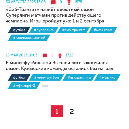
30 АВГУСТА 2023 13:08
0
1575
«Сиб-Транзит» начнёт дебютный сезон
Суперлиги матчами против действующего
чемпиона. Игры пройдут уже 1 и 2 сентября
футбол
#суперлига
#сиб-транзит
#мфк кпрф
#календарь матчей
15 МАЯ 2023 10:03
1
1722
В мини-футбольной Высшей лиге закончился
сезон. Кузбасские команды остались без наград
футбол
#мини-футбол
#высшая лига
#мфк лкс
#мфк кпрф-2
1
2