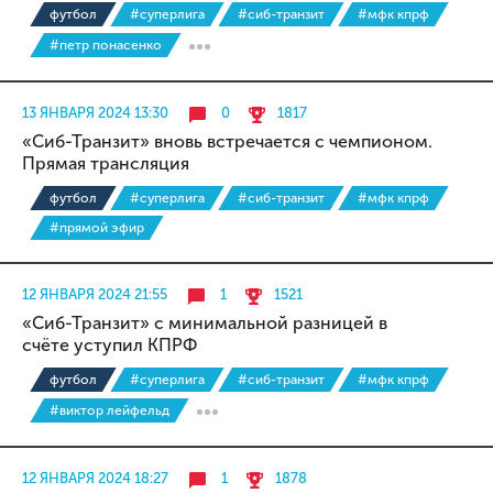
футбол
#суперлига
#сиб-транзит
#мфк кпрф
#петр понасенко
13 ЯНВАРЯ 2024 13:30
0
1817
«Сиб-Транзит» вновь встречается с чемпионом.
Прямая трансляция
футбол
#суперлига
#сиб-транзит
#мфк кпрф
#прямой эфир
12 ЯНВАРЯ 2024 21:55
1
1521
«Сиб-Транзит» с минимальной разницей в
счёте уступил КПРФ
футбол
#суперлига
#сиб-транзит
#мфк кпрф
#виктор лейфельд
12 ЯНВАРЯ 2024 18:27
1
1878