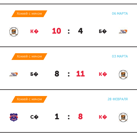
Хоккей с мячом
06 МАРТА
10
:
4
К�
Б�
Хоккей с мячом
03 МАРТА
8
:
11
Б�
К�
Хоккей с мячом
28 ФЕВРАЛЯ
1
:
8
С�
К�