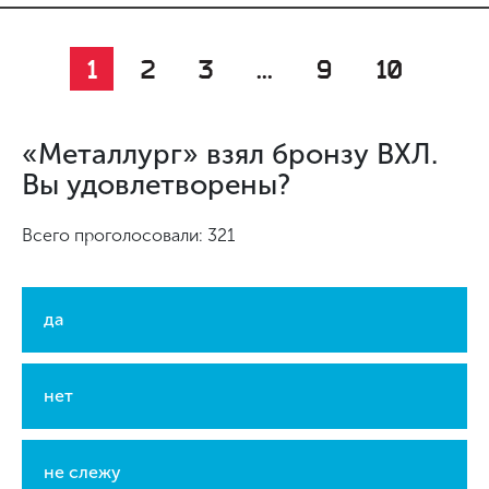
1
2
3
...
9
10
«Металлург» взял бронзу ВХЛ.
Вы удовлетворены?
Всего проголосовали: 321
да
нет
не слежу