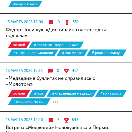
#видео голов
15 МАРТА 2026 16:09
0
332
Фёдор Полищук: «Дисциплина нас сегодня
подвела»
хоккей
#пресс-конференция мхл
#хк кузнецкие медведи
#мхк молот
#федор полищук
15 МАРТА 2026 15:36
0
417
«Медведи» в буллитах не справились с
«Молотом»
хоккей
#мхл
#хк кузнецкие медведи
#мхк молот
#владислав чапаев
15 МАРТА 2026 12:00
7
543
Встреча «Медведей» Новокузнецка и Перми.