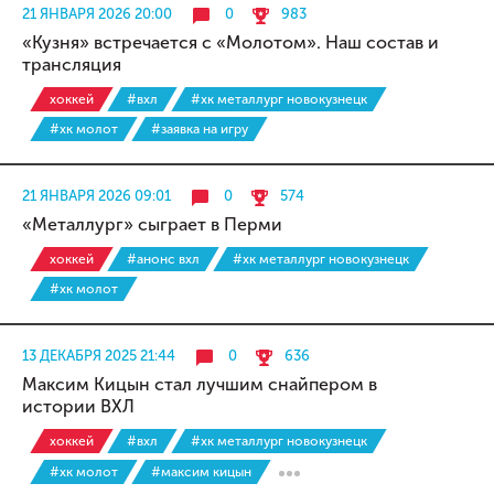
21 ЯНВАРЯ 2026 20:00
0
983
«Кузня» встречается с «Молотом». Наш состав и
трансляция
хоккей
#вхл
#хк металлург новокузнецк
#хк молот
#заявка на игру
21 ЯНВАРЯ 2026 09:01
0
574
«Металлург» сыграет в Перми
хоккей
#анонс вхл
#хк металлург новокузнецк
#хк молот
13 ДЕКАБРЯ 2025 21:44
0
636
Максим Кицын стал лучшим снайпером в
истории ВХЛ
хоккей
#вхл
#хк металлург новокузнецк
#хк молот
#максим кицын