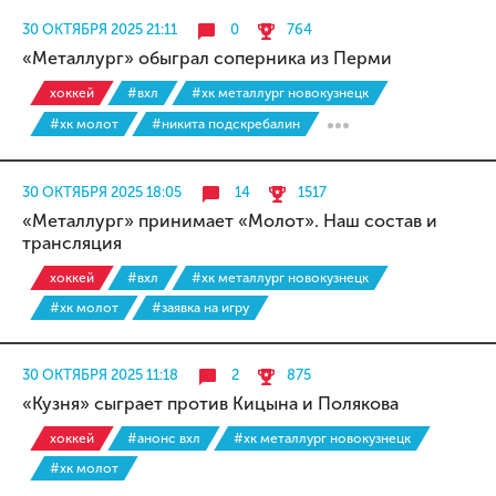
30 ОКТЯБРЯ 2025 21:11
0
764
«Металлург» обыграл соперника из Перми
хоккей
#вхл
#хк металлург новокузнецк
#хк молот
#никита подскребалин
30 ОКТЯБРЯ 2025 18:05
14
1517
«Металлург» принимает «Молот». Наш состав и
трансляция
хоккей
#вхл
#хк металлург новокузнецк
#хк молот
#заявка на игру
30 ОКТЯБРЯ 2025 11:18
2
875
«Кузня» сыграет против Кицына и Полякова
хоккей
#анонс вхл
#хк металлург новокузнецк
#хк молот