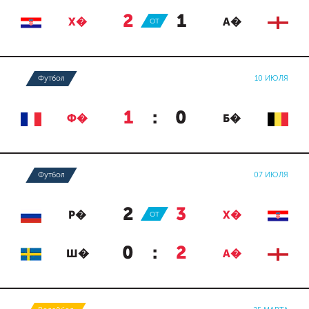
2
:
1
Х�
ОТ
А�
Футбол
10 ИЮЛЯ
1
:
0
Ф�
Б�
Футбол
07 ИЮЛЯ
2
:
3
Р�
ОТ
Х�
0
:
2
Ш�
А�