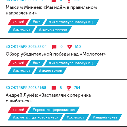
Максим Минеев: «Мы идём в правильном
направлении»
хоккей
#вхл
#хк металлург новокузнецк
#хк молот
#максим минеев
30 ОКТЯБРЯ 2025 22:04
0
510
Обзор убедительной победы над «Молотом»
хоккей
#вхл
#хк металлург новокузнецк
#хк молот
#видео голов
30 ОКТЯБРЯ 2025 21:58
5
754
Андрей Лунёв: «Заставляли соперника
ошибаться»
хоккей
#пресс-конференция вхл
#хк металлург новокузнецк
#хк молот
#андрей лунев