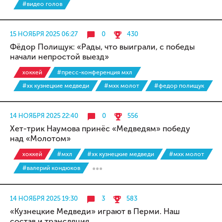
#видео голов
15 НОЯБРЯ 2025 06:27
0
430
Фёдор Полищук: «Рады, что выиграли, с победы
начали непростой выезд»
хоккей
#пресс-конференция мхл
#хк кузнецкие медведи
#мхк молот
#федор полищук
14 НОЯБРЯ 2025 22:40
0
556
Хет-трик Наумова принёс «Медведям» победу
над «Молотом»
хоккей
#мхл
#хк кузнецкие медведи
#мхк молот
#валерий кондюков
14 НОЯБРЯ 2025 19:30
3
583
«Кузнецкие Медведи» играют в Перми. Наш
состав и трансляция