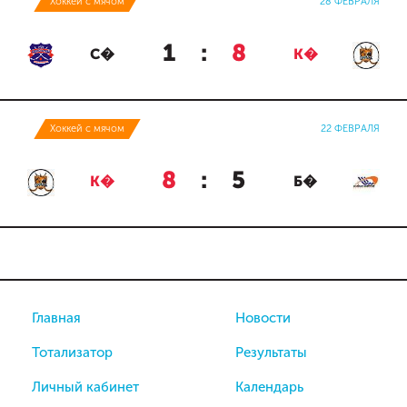
Хоккей с мячом
28 ФЕВРАЛЯ
1
:
8
С�
К�
Хоккей с мячом
22 ФЕВРАЛЯ
8
:
5
К�
Б�
Главная
Новости
Тотализатор
Результаты
Личный кабинет
Календарь