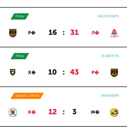
Регби
06 СЕНТЯБРЯ
16
:
31
Р�
Л�
Регби
14 АВГУСТА
10
:
43
Х�
Р�
Хоккей с мячом
09 НОЯБРЯ
12
:
3
К�
М�