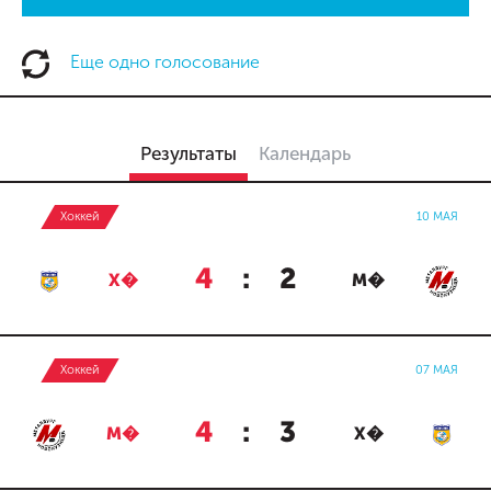
Еще одно голосование
Результаты
Календарь
Хоккей
10 МАЯ
4
:
2
Х�
М�
Хоккей
07 МАЯ
4
:
3
М�
Х�