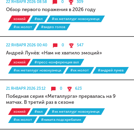
22 ЯНВАРЯ 2026 08:58
0
309
Обзор первого поражения в 2026 году
хоккей
#вхл
#хк металлург новокузнецк
#хк молот
#видео голов
22 ЯНВАРЯ 2026 00:40
0
547
Андрей Лунёв: «Нам не хватило эмоций»
хоккей
#пресс-конференция вхл
#хк металлург новокузнецк
#хк молот
#андрей лунев
21 ЯНВАРЯ 2026 23:12
0
623
Победная серия «Металлурга» прервалась на 9
матчах. В третий раз в сезоне
хоккей
#вхл
#хк металлург новокузнецк
#хк молот
#никита подскребалин