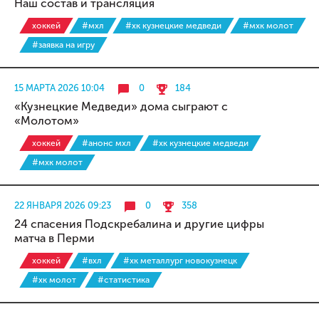
Наш состав и трансляция
хоккей
#мхл
#хк кузнецкие медведи
#мхк молот
#заявка на игру
15 МАРТА 2026 10:04
0
184
«Кузнецкие Медведи» дома сыграют с
«Молотом»
хоккей
#анонс мхл
#хк кузнецкие медведи
#мхк молот
22 ЯНВАРЯ 2026 09:23
0
358
24 спасения Подскребалина и другие цифры
матча в Перми
хоккей
#вхл
#хк металлург новокузнецк
#хк молот
#статистика