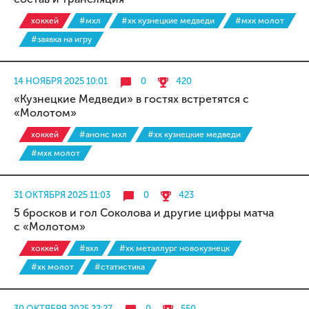
хоккей
#мхл
#хк кузнецкие медведи
#мхк молот
#заявка на игру
14 НОЯБРЯ 2025 10:01
0
420
«Кузнецкие Медведи» в гостях встретятся с
«Молотом»
хоккей
#анонс мхл
#хк кузнецкие медведи
#мхк молот
31 ОКТЯБРЯ 2025 11:03
0
423
5 бросков и гол Соколова и другие цифры матча
с «Молотом»
хоккей
#вхл
#хк металлург новокузнецк
#хк молот
#статистика
30 ОКТЯБРЯ 2025 22:27
0
550