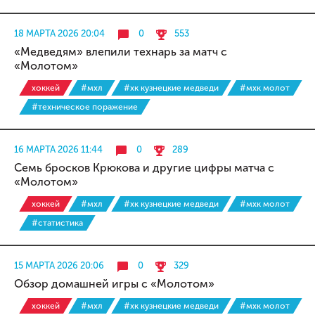
18 МАРТА 2026 20:04
0
553
«Медведям» влепили технарь за матч с
«Молотом»
хоккей
#мхл
#хк кузнецкие медведи
#мхк молот
#техническое поражение
16 МАРТА 2026 11:44
0
289
Семь бросков Крюкова и другие цифры матча с
«Молотом»
хоккей
#мхл
#хк кузнецкие медведи
#мхк молот
#статистика
15 МАРТА 2026 20:06
0
329
Обзор домашней игры с «Молотом»
хоккей
#мхл
#хк кузнецкие медведи
#мхк молот