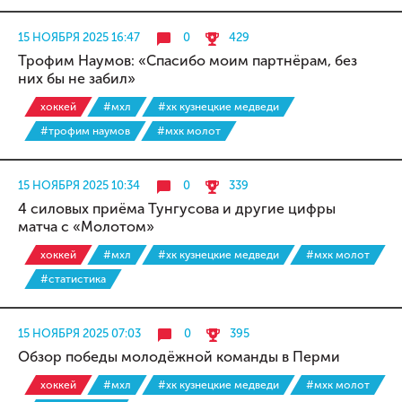
15 НОЯБРЯ 2025 16:47
0
429
Трофим Наумов: «Спасибо моим партнёрам, без
них бы не забил»
хоккей
#мхл
#хк кузнецкие медведи
#трофим наумов
#мхк молот
15 НОЯБРЯ 2025 10:34
0
339
4 силовых приёма Тунгусова и другие цифры
матча с «Молотом»
хоккей
#мхл
#хк кузнецкие медведи
#мхк молот
#статистика
15 НОЯБРЯ 2025 07:03
0
395
Обзор победы молодёжной команды в Перми
хоккей
#мхл
#хк кузнецкие медведи
#мхк молот