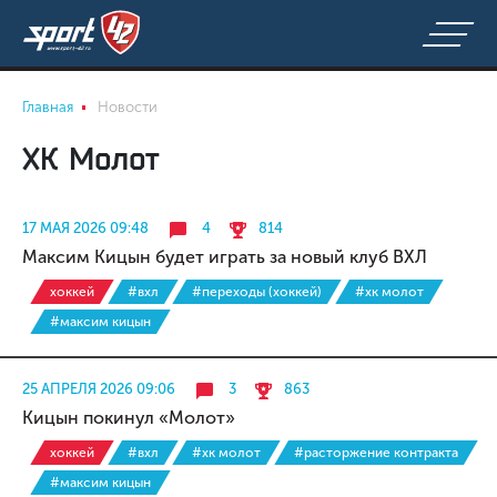
Главная
Новости
ХК Молот
17 МАЯ 2026 09:48
4
814
Максим Кицын будет играть за новый клуб ВХЛ
хоккей
#вхл
#переходы (хоккей)
#хк молот
#максим кицын
25 АПРЕЛЯ 2026 09:06
3
863
Кицын покинул «Молот»
хоккей
#вхл
#хк молот
#расторжение контракта
#максим кицын