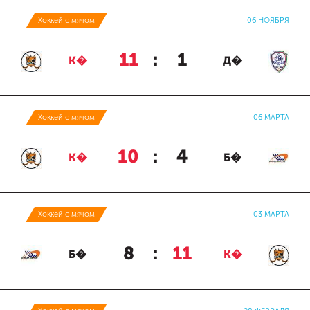
Хоккей с мячом
06 НОЯБРЯ
11
:
1
К�
Д�
Хоккей с мячом
06 МАРТА
10
:
4
К�
Б�
Хоккей с мячом
03 МАРТА
8
:
11
Б�
К�