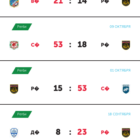
21
:
14
В�
Р�
Регби
09 ОКТЯБРЯ
53
:
18
С�
Р�
Регби
01 ОКТЯБРЯ
15
:
53
Р�
С�
Регби
18 СЕНТЯБРЯ
8
:
23
Д�
Р�