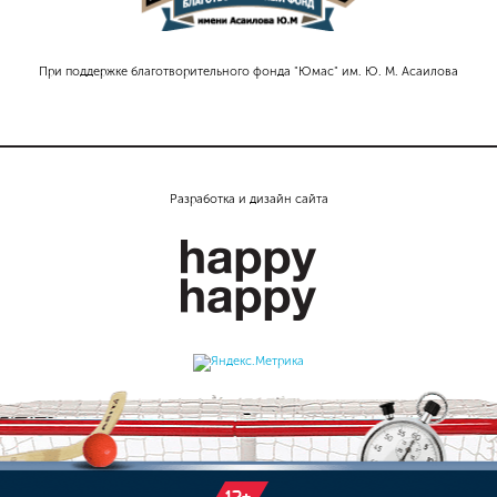
При поддержке благотворительного фонда "Юмас" им. Ю. М. Асаилова
Разработка и дизайн сайта
12+