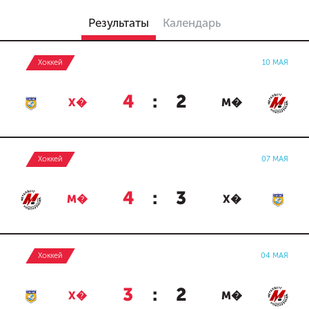
Результаты
Календарь
Хоккей
10 МАЯ
4
:
2
Х�
М�
Хоккей
07 МАЯ
4
:
3
М�
Х�
Хоккей
04 МАЯ
3
:
2
Х�
М�