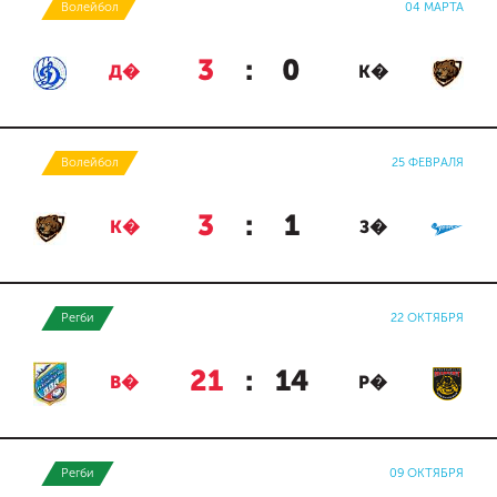
Волейбол
04 МАРТА
3
:
0
Д�
К�
Волейбол
25 ФЕВРАЛЯ
3
:
1
К�
З�
Регби
22 ОКТЯБРЯ
21
:
14
В�
Р�
Регби
09 ОКТЯБРЯ