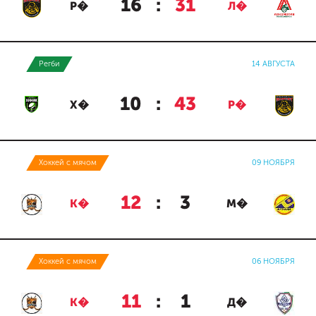
16
:
31
Р�
Л�
Регби
14 АВГУСТА
10
:
43
Х�
Р�
Хоккей с мячом
09 НОЯБРЯ
12
:
3
К�
М�
Хоккей с мячом
06 НОЯБРЯ
11
:
1
К�
Д�