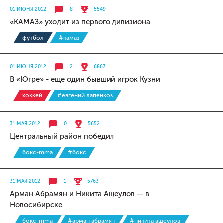
01 ИЮНЯ 2012
8
5549
«КАМАЗ» уходит из первого дивизиона
футбол
#камаз
01 ИЮНЯ 2012
2
6867
В «Югре» - еще один бывший игрок Кузни
хоккей
#евгений лапенков
31 МАЯ 2012
0
5652
Центральный район победил
бокс-mma
#бокс
31 МАЯ 2012
1
5763
Арман Абрамян и Никита Ащеулов — в
Новосибирске
бокс-mma
#арман абрамян
#никита ащеулов