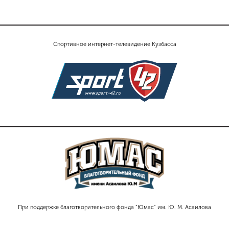
Спортивное интернет-телевидение Кузбасса
При поддержке благотворительного фонда "Юмас" им. Ю. М. Асаилова