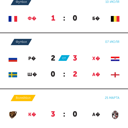
Футбол
10 ИЮЛЯ
1
:
0
Ф�
Б�
Футбол
07 ИЮЛЯ
2
:
3
Р�
ОТ
Х�
0
:
2
Ш�
А�
Волейбол
25 МАРТА
3
:
0
К�
А�