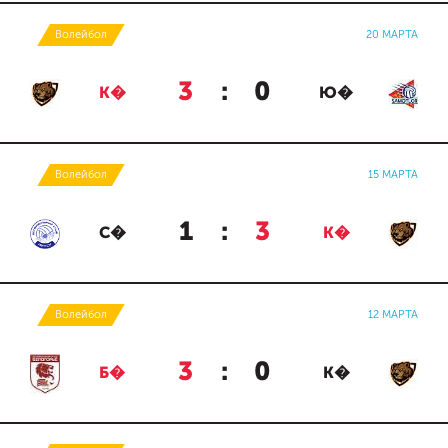
Волейбол
20 МАРТА
3
:
0
К�
Ю�
Волейбол
15 МАРТА
1
:
3
С�
К�
Волейбол
12 МАРТА
3
:
0
Б�
К�