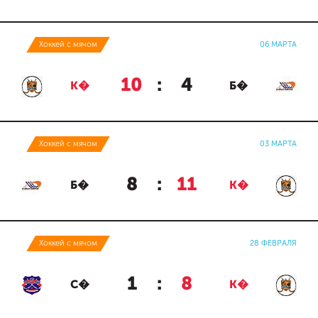
Хоккей с мячом
06 МАРТА
10
:
4
К�
Б�
Хоккей с мячом
03 МАРТА
8
:
11
Б�
К�
Хоккей с мячом
28 ФЕВРАЛЯ
1
:
8
С�
К�