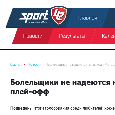
Главная
Новости
Результаты
Кале
Главная
Новости
Болельщики не надеются на выход «Метал
Болельщики не надеются 
плей-офф
Подведены итоги голосования среди любителей хокке