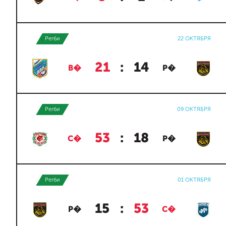
Регби
22 ОКТЯБРЯ
21
:
14
В�
Р�
Регби
09 ОКТЯБРЯ
53
:
18
С�
Р�
Регби
01 ОКТЯБРЯ
15
:
53
Р�
С�