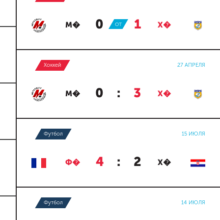
0
:
1
М�
ОТ
Х�
Хоккей
27 АПРЕЛЯ
0
:
3
М�
Х�
Футбол
15 ИЮЛЯ
4
:
2
Ф�
Х�
Футбол
14 ИЮЛЯ