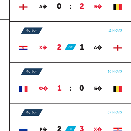
0
:
2
А�
Б�
Футбол
11 ИЮЛЯ
2
:
1
Х�
ОТ
А�
Футбол
10 ИЮЛЯ
1
:
0
Ф�
Б�
Футбол
07 ИЮЛЯ
2
:
3
Р�
ОТ
Х�