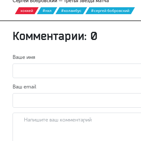
Сергей Бобровский — третья звезда матча
хоккей
#нхл
#коламбус
#сергей бобровский
Комментарии: 0
Ваше имя
Ваш email