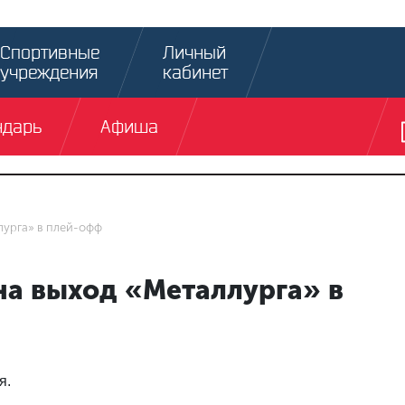
Спортивные
Личный
учреждения
кабинет
ндарь
Афиша
лурга» в плей-офф
на выход «Металлурга» в
я.