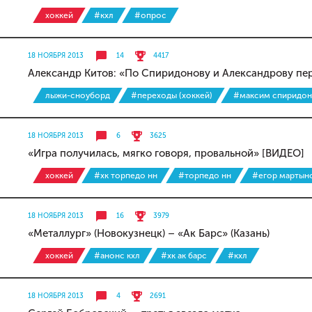
хоккей
#кхл
#опрос
18 НОЯБРЯ 2013
14
4417
Александр Китов: «По Спиридонову и Александрову пе
лыжи-сноуборд
#переходы (хоккей)
#максим спиридон
18 НОЯБРЯ 2013
6
3625
«Игра получилась, мягко говоря, провальной» [ВИДЕО]
хоккей
#хк торпедо нн
#торпедо нн
#егор мартын
18 НОЯБРЯ 2013
16
3979
«Металлург» (Новокузнецк) – «Ак Барс» (Казань)
хоккей
#анонс кхл
#хк ак барс
#кхл
18 НОЯБРЯ 2013
4
2691