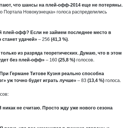
тают, что шансы на плей-офф-2014 еще не потеряны.
о Портала Новокузнецка» голоса распределились
й плей-офф? Если не займем последнее место в
о станет удачей»
– 256
(41,3 %)
.
только из разряда теоретических. Думаю, что в этом
удет без плей-офф»
– 160
(25,8 %)
голосов.
При Германе Титове Кузня реально способна
рг» уж точно будет играть лучше»
– 83
(13,4 %)
голоса.
сов:
Я никак не считаю. Просто жду уже нового сезона