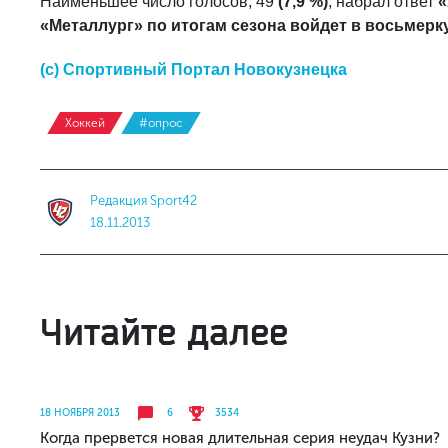
Наименьшее число голосов, 49
(7,9 %)
, набрал ответ
«
«Металлург» по итогам сезона войдет в восьмерк
(с) Спортивный Портал Новокузнецка
Хоккей
#опрос
Редакция Sport42
18.11.2013
Читайте далее
18 НОЯБРЯ 2013
6
3534
Когда прервется новая длительная серия неудач Кузни?