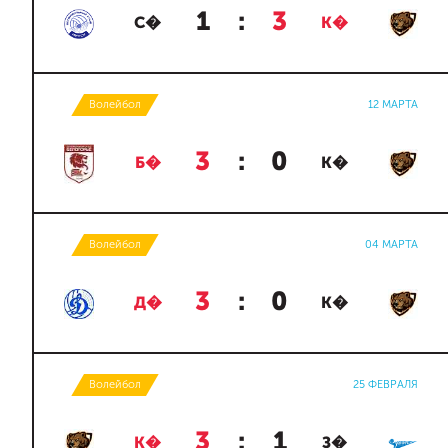
1
:
3
С�
К�
Волейбол
12 МАРТА
3
:
0
Б�
К�
Волейбол
04 МАРТА
3
:
0
Д�
К�
Волейбол
25 ФЕВРАЛЯ
3
:
1
К�
З�