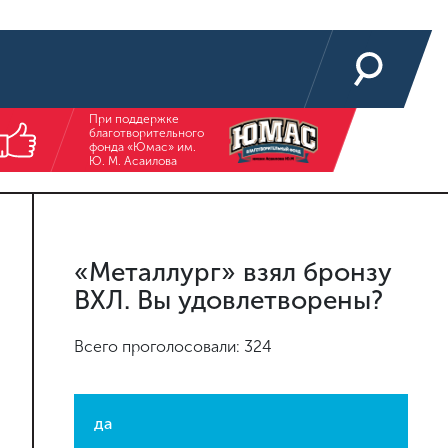
При поддержке
благотворительного
фонда «Юмас» им.
Ю. М. Асаилова
«Металлург» взял бронзу
ВХЛ. Вы удовлетворены?
Всего проголосовали: 324
да