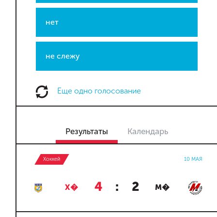
нет
не слежу
Еще одно голосование
Результаты
Календарь
Хоккей
10 МАЯ
4
:
2
Х�
М�