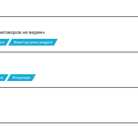
реговоров не ведем»
ов
#виктор александров
ов
#торпедо