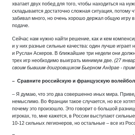
хватает двух побед для того, чтобы находиться на ну
складывается достаточно сложная ситуация, потому ч
забивал много, но очень хорошо держал общую игру в
подаче.
Сейчас нам нужно найти решение, как и кем компенси
и у них разные сильные качества: один лучше играет 
и Руслан Аскеров. В ближайшие три недели они должн
трех игр необходимо выиграть минимум две.
(27 янва
своим бывшим доигровщиком Бьерном Андрае - прим.
– Сравните российскую и французскую волейбол
– Я думаю, что это два совершенно иных мира. Привед
немыслимо. Во Франции такое случается, но все хотят 
почему это произошло. Это говорит о большой разниц
игроках, то, мне кажется, в России выступают сильные
10-12 сильных легионеров, но остальные – все из Рос