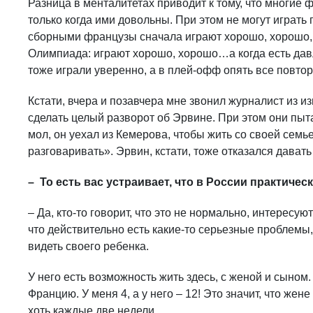
Разница в менталитетах приводит к тому, что многие
только когда ими довольны. При этом не могут играт
сборными французы сначала играют хорошо, хорошо, а
Олимпиада: играют хорошо, хорошо…а когда есть дав
тоже играли уверенно, а в плей-офф опять все повтор
Кстати, вчера и позавчера мне звонил журналист из из
сделать целый разворот об Эрвине. При этом они пыт
мол, он уехал из Кемерова, чтобы жить со своей семье
разговаривать». Эрвин, кстати, тоже отказался давать
– То есть вас устраивает, что в России практиче
– Да, кто-то говорит, что это не нормально, интересую
что действительно есть какие-то серьезные проблемы
видеть своего ребенка.
У него есть возможность жить здесь, с женой и сыном
Францию. У меня 4, а у него – 12! Это значит, что же
хоть каждые две недели.