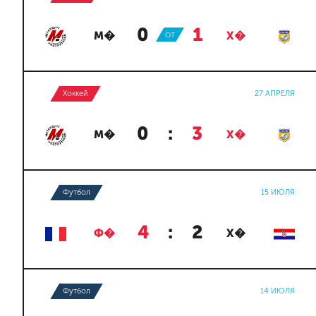
0
:
1
М�
ОТ
Х�
Хоккей
27 АПРЕЛЯ
0
:
3
М�
Х�
Футбол
15 ИЮЛЯ
4
:
2
Ф�
Х�
Футбол
14 ИЮЛЯ