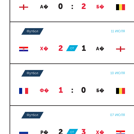
0
:
2
А�
Б�
Футбол
11 ИЮЛЯ
2
:
1
Х�
ОТ
А�
Футбол
10 ИЮЛЯ
1
:
0
Ф�
Б�
Футбол
07 ИЮЛЯ
2
:
3
Р�
ОТ
Х�