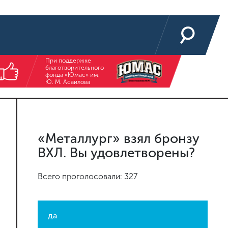
При поддержке
благотворительного
фонда «Юмас» им.
Ю. М. Асаилова
«Металлург» взял бронзу
ВХЛ. Вы удовлетворены?
Всего проголосовали: 327
да