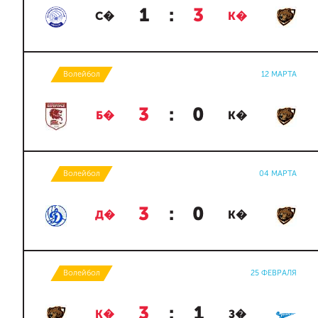
1
:
3
С�
К�
Волейбол
12 МАРТА
3
:
0
Б�
К�
Волейбол
04 МАРТА
3
:
0
Д�
К�
Волейбол
25 ФЕВРАЛЯ
3
:
1
К�
З�