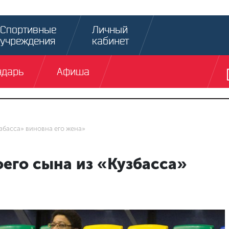
Спортивные
Личный
учреждения
кабинет
ндарь
Афиша
узбасса» виновна его жена»
оего сына из «Кузбасса»