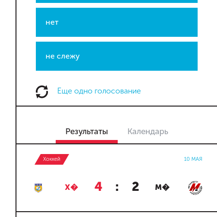
нет
не слежу
Еще одно голосование
Результаты
Календарь
Хоккей
10 МАЯ
4
:
2
Х�
М�