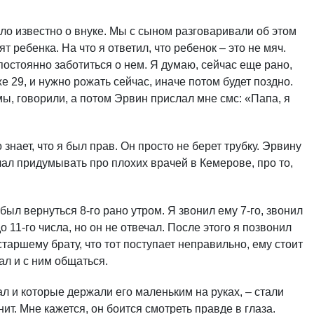
ло известно о внуке. Мы с сыном разговаривали об этом
т ребенка. На что я ответил, что ребенок – это не мяч.
постоянно заботиться о нем. Я думаю, сейчас еще рано,
уже 29, и нужно рожать сейчас, иначе потом будет поздно.
мы, говорили, а потом Эрвин прислал мне смс: «Папа, я
 знает, что я был прав. Он просто не берет трубку. Эрвину
чал придумывать про плохих врачей в Кемерове, про то,
л вернуться 8-го рано утром. Я звонил ему 7-го, звонил
до 11-го числа, но он не отвечал. После этого я позвонил
старшему брату, что тот поступает неправильно, ему стоит
ал и с ним общаться.
л и которые держали его маленьким на руках, – стали
нит. Мне кажется, он боится смотреть правде в глаза.