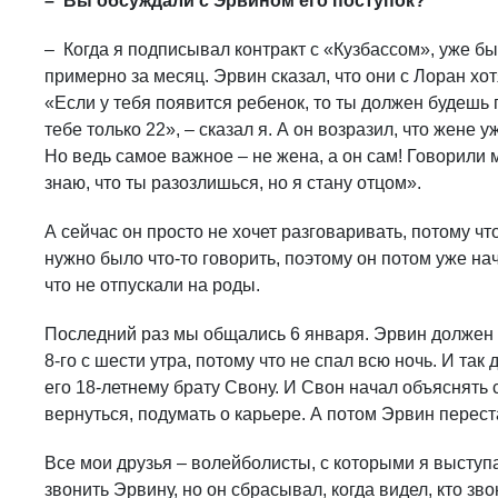
– Вы обсуждали с Эрвином его поступок?
– Когда я подписывал контракт с «Кузбассом», уже бы
примерно за месяц. Эрвин сказал, что они с Лоран хотя
«Если у тебя появится ребенок, то ты должен будешь 
тебе только 22», – сказал я. А он возразил, что жене 
Но ведь самое важное – не жена, а он сам! Говорили 
знаю, что ты разозлишься, но я стану отцом».
А сейчас он просто не хочет разговаривать, потому что
нужно было что-то говорить, поэтому он потом уже на
что не отпускали на роды.
Последний раз мы общались 6 января. Эрвин должен бы
8-го с шести утра, потому что не спал всю ночь. И так 
его 18-летнему брату Свону. И Свон начал объяснять 
вернуться, подумать о карьере. А потом Эрвин перест
Все мои друзья – волейболисты, с которыми я выступа
звонить Эрвину, но он сбрасывал, когда видел, кто зво