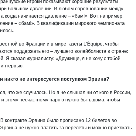
 французские игроки показывают хорошие результаты,
ь при большом давлении. В любом соревновании между
 когда начинается давление – «бам!». Вот, например,
ление – «бам!». В квалификации мирового чемпионата
илось.
вестной во Франции и в мире газеты L’Équipe, чтобы
аются поддержать его – лучшего волейболиста в стране:
й. Я сказал журналисту: «Дружище, я не хочу с тобой
 интервью.
ски никто не интересуется поступком Эрвина?
тся, что же случилось. Но я не слышал ни от кого в России,
, и этому несчастному парню нужно быть дома, чтобы
. В контракте Эрвина было прописано 12 билетов во
не Эрвина не нужно платить за перелеты и можно приезжать