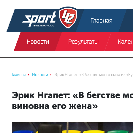
Главная
Новости
Результаты
Кале
Главная
Новости
Эрик Нгапет: «В бегстве моего сына из «К
Эрик Нгапет: «В бегстве м
виновна его жена»