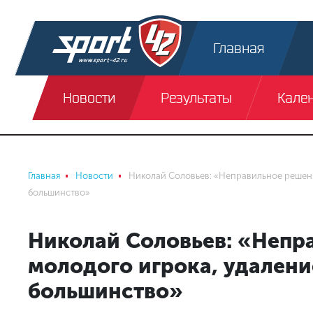
Главная
Новости
Результаты
Кале
Главная
Новости
Николай Соловьев: «Неправильное решени
большинство»
Николай Соловьев: «Непр
молодого игрока, удалени
большинство»