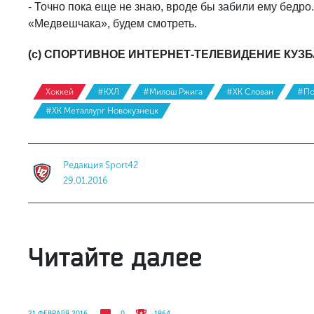
- Точно пока еще не знаю, вроде бы забили ему бедро.
«Медвешчака», будем смотреть.
(с) СПОРТИВНОЕ ИНТЕРНЕТ-ТЕЛЕВИДЕНИЕ КУЗ
Хоккей
#КХЛ
#Милош Ржига
#ХК Слован
#По
#ХК Металлург Новокузнецк
Редакция Sport42
29.01.2016
Читайте далее