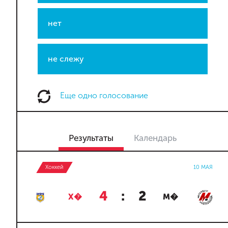
нет
не слежу
Еще одно голосование
Результаты
Календарь
Хоккей
10 МАЯ
4
:
2
Х�
М�