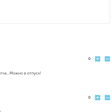
+
-
0
ча...Можно в отпуск!
+
-
0
)