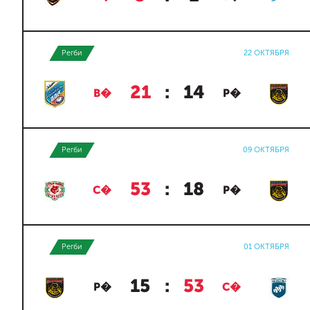
Регби
22 ОКТЯБРЯ
21
:
14
В�
Р�
Регби
09 ОКТЯБРЯ
53
:
18
С�
Р�
Регби
01 ОКТЯБРЯ
15
:
53
Р�
С�