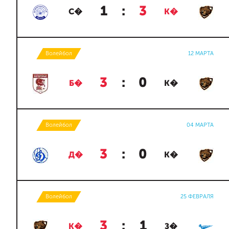
1
:
3
С�
К�
Волейбол
12 МАРТА
3
:
0
Б�
К�
Волейбол
04 МАРТА
3
:
0
Д�
К�
Волейбол
25 ФЕВРАЛЯ
3
:
1
К�
З�