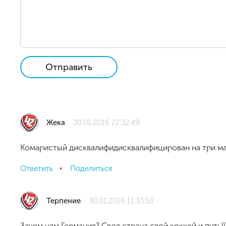
Отправить
Жека
30.01.2016 22:32:49
Комаристый дисквалифидисквалифицирован на три мат
Ответить
Поделиться
Терпение
30.01.2016 11:33:53
Зачем нам Германия? Своя страна,свой хоккей и путь))