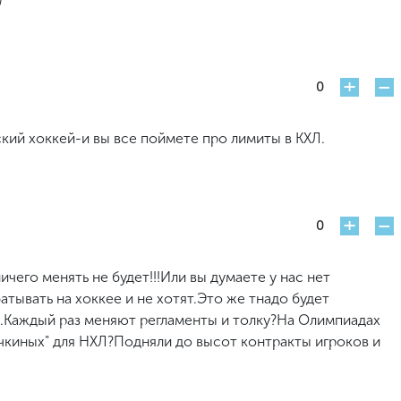
+
-
0
ий хоккей-и вы все поймете про лимиты в КХЛ.
+
-
0
ичего менять не будет!!!Или вы думаете у нас нет
тывать на хоккее и не хотят.Это же тнадо будет
ь.Каждый раз меняют регламенты и толку?На Олимпиадах
ечкиных" для НХЛ?Подняли до высот контракты игроков и