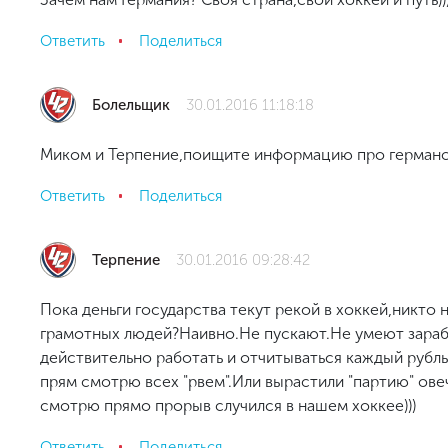
Ответить
Поделиться
Болельщик
30.01.2016 11:18:18
Миком и Терпение,поищите информацию про германск
Ответить
Поделиться
Терпение
30.01.2016 09:28:42
Пока деньги государства текут рекой в хоккей,никто н
грамотных людей?Наивно.Не пускают.Не умеют зараба
действительно работать и отчитываться каждый рубл
прям смотрю всех "рвем".Или вырастили "партию" ов
смотрю прямо прорыв случился в нашем хоккее)))
Ответить
Поделиться