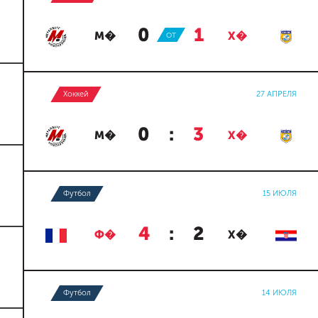
0
:
1
М�
ОТ
Х�
Хоккей
27 АПРЕЛЯ
0
:
3
М�
Х�
Футбол
15 ИЮЛЯ
4
:
2
Ф�
Х�
Футбол
14 ИЮЛЯ