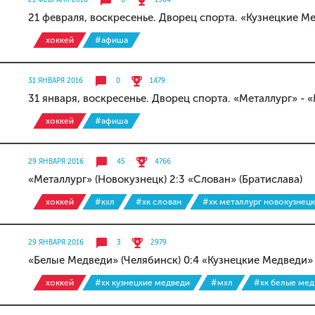
21 ФЕВРАЛЯ 2016
0
1964
21 февраля, воскресенье. Дворец спорта. «Кузнецкие М
хоккей
#афиша
31 ЯНВАРЯ 2016
0
1479
31 января, воскресенье. Дворец спорта. «Металлург» - 
хоккей
#афиша
29 ЯНВАРЯ 2016
45
4766
«Металлург» (Новокузнецк) 2:3 «Слован» (Братислава)
хоккей
#кхл
#хк слован
#хк металлург новокузнецк
29 ЯНВАРЯ 2016
3
2979
«Белые Медведи» (Челябинск) 0:4 «Кузнецкие Медведи»
хоккей
#хк кузнецкие медведи
#мхл
#хк белые мед