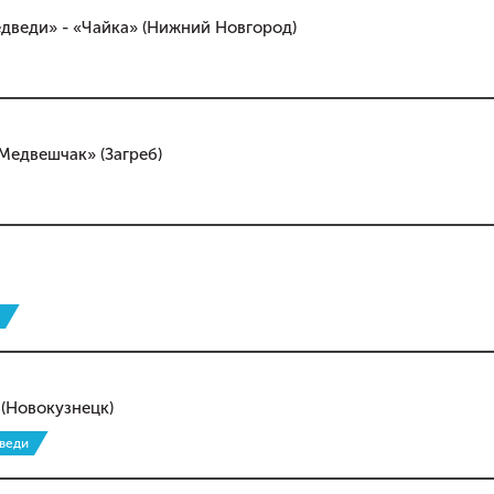
едведи» - «Чайка» (Нижний Новгород)
«Медвешчак» (Загреб)
 (Новокузнецк)
веди