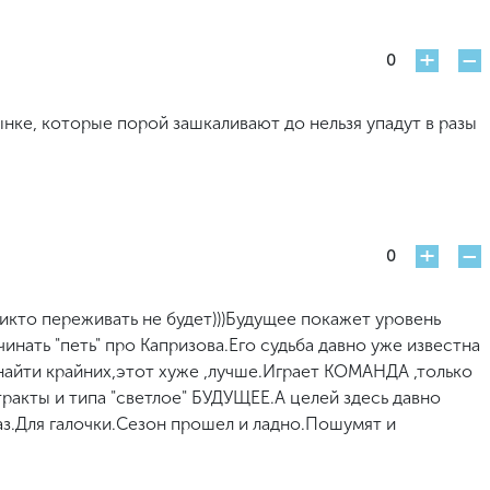
+
-
0
нке, которые порой зашкаливают до нельзя упадут в разы
+
-
0
икто переживать не будет)))Будущее покажет уровень
инать "петь" про Капризова.Его судьба давно уже известна
 найти крайних,этот хуже ,лучше.Играет КОМАНДА ,только
тракты и типа "светлое" БУДУЩЕЕ.А целей здесь давно
лаз.Для галочки.Сезон прошел и ладно.Пошумят и