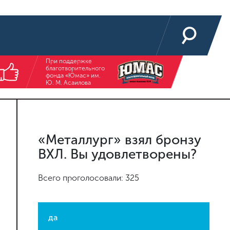
При поддержке
благотворительного
фонда «Юмас» им.
Ю. М. Асаилова
«Металлург» взял бронзу
ВХЛ. Вы удовлетворены?
Всего проголосовали: 325
да