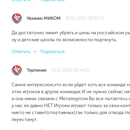
Уважаю МИКОМ
30.01.2016 08:50:53
Да достаточно лимит убрать и цены на российском ры
ну и детские школы по возможности подтянуть.
Ответить
Поделиться
Терпение
30.01.2016 08:44:57
Самое интересное,что если уйдет хоть вся команда-н
этих игроков в других командах.И не нужно сейчас нач
и она никак связана с Металлургом.Вы все пытаетесь
у нас ее давно НЕТ.Игроки играют только за свои кон
никто не ставит(спортивных),так только для отвода г
перестанут.