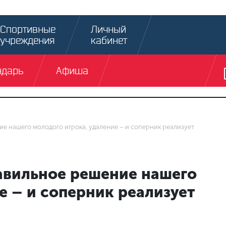
Спортивные
Личный
учреждения
кабинет
ндарь
Афиша
е нашего молодого игрока, удаление – и соперник реализует
авильное решение нашего
е – и соперник реализует