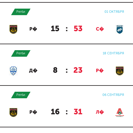
Регби
01 ОКТЯБРЯ
15
:
53
Р�
С�
Регби
18 СЕНТЯБРЯ
8
:
23
Д�
Р�
Регби
06 СЕНТЯБРЯ
16
:
31
Р�
Л�