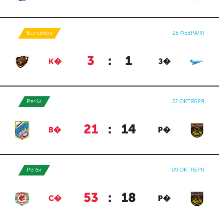
Волейбол
25 ФЕВРАЛЯ
3
:
1
К�
З�
Регби
22 ОКТЯБРЯ
21
:
14
В�
Р�
Регби
09 ОКТЯБРЯ
53
:
18
С�
Р�