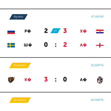
Футбол
07 ИЮЛЯ
2
:
3
Р�
ОТ
Х�
0
:
2
Ш�
А�
Волейбол
25 МАРТА
3
:
0
К�
А�
Волейбол
20 МАРТА