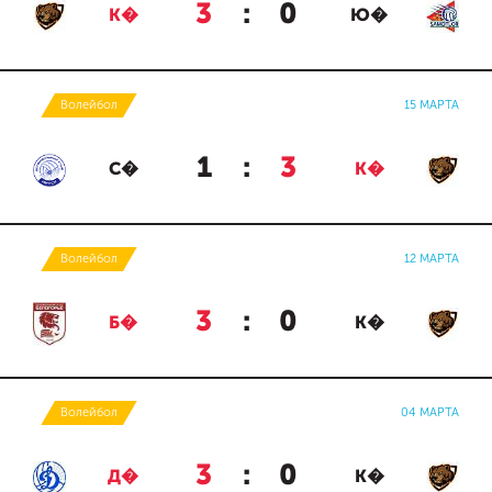
3
:
0
К�
Ю�
Волейбол
15 МАРТА
1
:
3
С�
К�
Волейбол
12 МАРТА
3
:
0
Б�
К�
Волейбол
04 МАРТА
3
:
0
Д�
К�