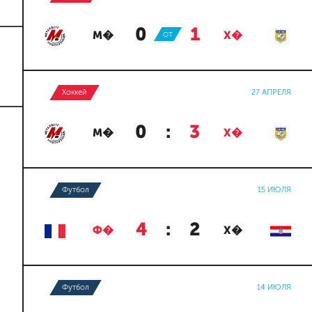
0
:
1
М�
ОТ
Х�
Хоккей
27 АПРЕЛЯ
0
:
3
М�
Х�
Футбол
15 ИЮЛЯ
4
:
2
Ф�
Х�
Футбол
14 ИЮЛЯ