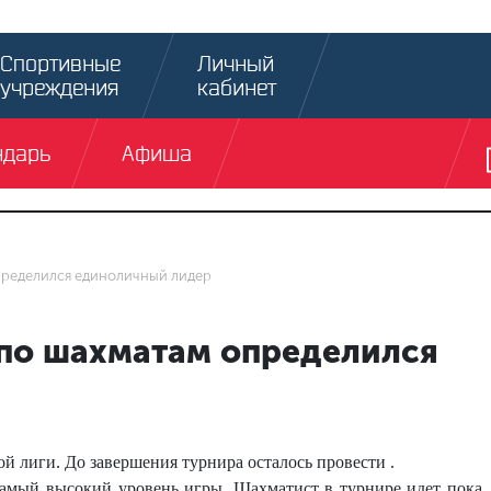
Спортивные
Личный
учреждения
кабинет
ндарь
Афиша
пределился единоличный лидер
 по шахматам определился
 лиги. До завершения турнира осталось провести .
самый высокий уровень игры. Шахматист в турнире идет пока