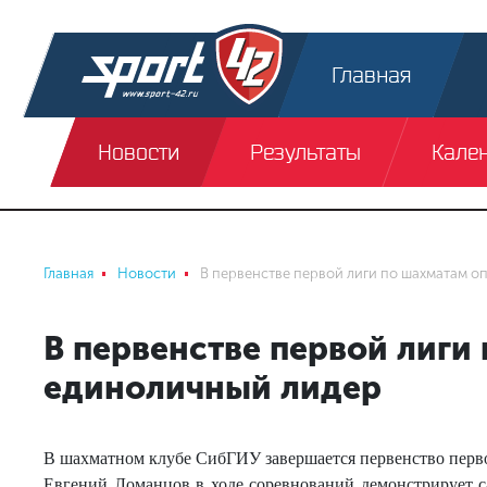
Главная
Новости
Результаты
Кале
Главная
Новости
В первенстве первой лиги по шахматам о
В первенстве первой лиги
единоличный лидер
В шахматном клубе СибГИУ завершается первенство первой
Евгений Ломанцов в ходе соревнований демонстрирует 