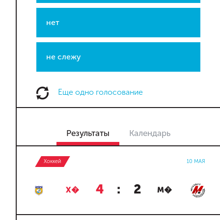
нет
не слежу
Еще одно голосование
Результаты
Календарь
Хоккей
10 МАЯ
4
:
2
Х�
М�