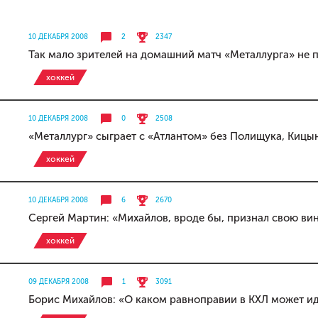
10 ДЕКАБРЯ 2008
2
2347
Так мало зрителей на домашний матч «Металлурга» не п
хоккей
10 ДЕКАБРЯ 2008
0
2508
«Металлург» сыграет с «Атлантом» без Полищука, Кицы
хоккей
10 ДЕКАБРЯ 2008
6
2670
Сергей Мартин: «Михайлов, вроде бы, признал свою ви
хоккей
09 ДЕКАБРЯ 2008
1
3091
Борис Михайлов: «О каком равноправии в КХЛ может ид