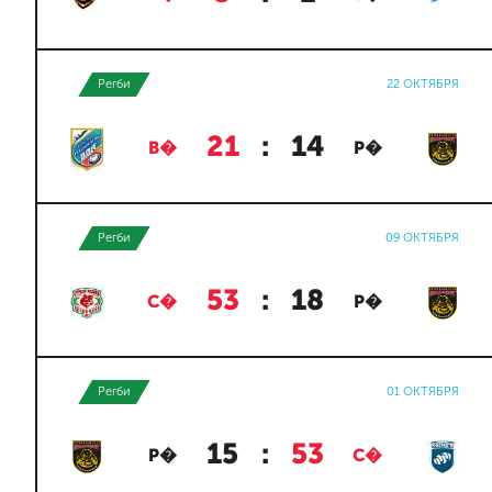
Регби
22 ОКТЯБРЯ
21
:
14
В�
Р�
Регби
09 ОКТЯБРЯ
53
:
18
С�
Р�
Регби
01 ОКТЯБРЯ
15
:
53
Р�
С�