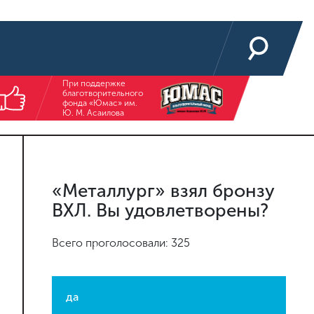
При поддержке
благотворительного
фонда «Юмас» им.
Ю. М. Асаилова
«Металлург» взял бронзу
ВХЛ. Вы удовлетворены?
Всего проголосовали: 325
да