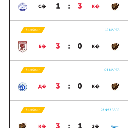
1
:
3
С�
К�
Волейбол
12 МАРТА
3
:
0
Б�
К�
Волейбол
04 МАРТА
3
:
0
Д�
К�
Волейбол
25 ФЕВРАЛЯ
3
:
1
К�
З�