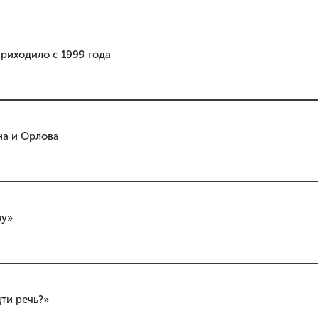
риходило с 1999 года
на и Орлова
ну»
ти речь?»