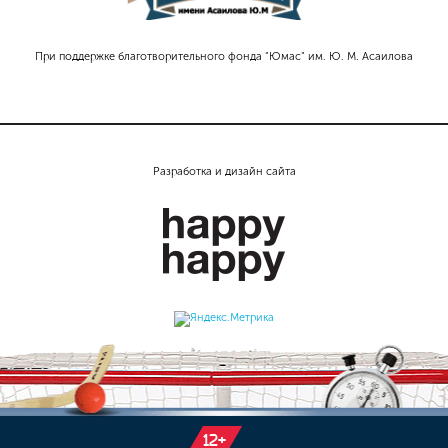
При поддержке благотворительного фонда "Юмас" им. Ю. М. Асаилова
Разработка и дизайн сайта
12+