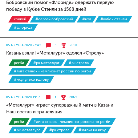
Бобровский помог «Флориде» одержать первую
победу в Кубке Стэнли за 1568 дней
хоккей
#сергей бобровский
#нхл
#кубок стэнли
#флорида
05 АВГУСТА 2020 23:49
1
2010
Казань взяли! «Металлург» одолел «Стрелу»
регби
#рк металлург
#рк стрела
#лига ставок - чемпионат россии по регби
#нкулулеко ндлову
05 АВГУСТА 2020 19:53
1
2069
«Металлург» играет суперважный матч в Казани!
Наш состав и трансляция
регби
#лига ставок - чемпионат россии по регби
#рк металлург
#рк стрела
#заявка на игру