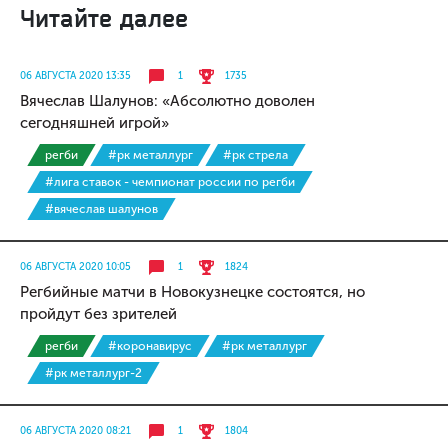
Читайте далее
06 АВГУСТА 2020 13:35
1
1735
Вячеслав Шалунов: «Абсолютно доволен
сегодняшней игрой»
регби
#рк металлург
#рк стрела
#лига ставок - чемпионат россии по регби
#вячеслав шалунов
06 АВГУСТА 2020 10:05
1
1824
Регбийные матчи в Новокузнецке состоятся, но
пройдут без зрителей
регби
#коронавирус
#рк металлург
#рк металлург-2
06 АВГУСТА 2020 08:21
1
1804