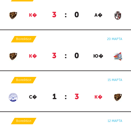
3
:
0
К�
А�
Волейбол
20 МАРТА
3
:
0
К�
Ю�
Волейбол
15 МАРТА
1
:
3
С�
К�
Волейбол
12 МАРТА