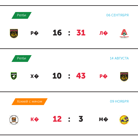
Регби
06 СЕНТЯБРЯ
16
:
31
Р�
Л�
Регби
14 АВГУСТА
10
:
43
Х�
Р�
Хоккей с мячом
09 НОЯБРЯ
12
:
3
К�
М�