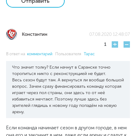
Отправить
Константин
07.08.2020 12:48:07
+
-
1
В ответ на
комментарий
Пользователя
Тарас
Что значит толку? Если начнут в Саранске точно
торопиться никто с реконструкцией не будет.
Весь сезон будут там. А вернуться ли вообще большой
вопрос. Зачем сразу финансировать команду которая
играет через пол страны, они здесь то от неё
избавиться мечтают. Поэтому лучше здесь без
зрителей глядишь к новому году попадём на новую
арену.
Если команда начинает сезон в другом городе, в нем
она его и закончит в нем, даже если арену и сдадут к