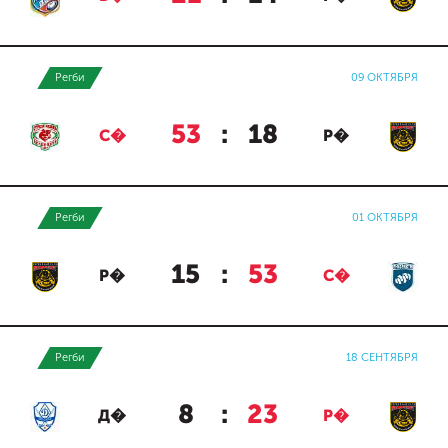
Регби
09 ОКТЯБРЯ
53
:
18
С�
Р�
Регби
01 ОКТЯБРЯ
15
:
53
Р�
С�
Регби
18 СЕНТЯБРЯ
8
:
23
Д�
Р�