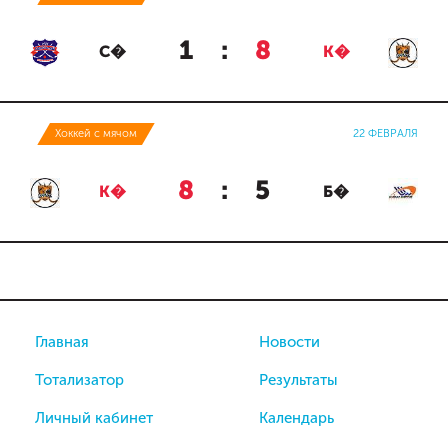
1
:
8
С�
К�
Хоккей с мячом
22 ФЕВРАЛЯ
8
:
5
К�
Б�
Главная
Новости
Тотализатор
Результаты
Личный кабинет
Календарь