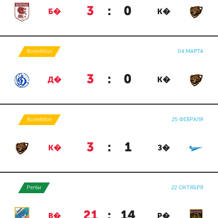
3
:
0
Б�
К�
Волейбол
04 МАРТА
3
:
0
Д�
К�
Волейбол
25 ФЕВРАЛЯ
3
:
1
К�
З�
Регби
22 ОКТЯБРЯ
21
:
14
В�
Р�