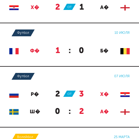
2
:
1
Х�
ОТ
А�
Футбол
10 ИЮЛЯ
1
:
0
Ф�
Б�
Футбол
07 ИЮЛЯ
2
:
3
Р�
ОТ
Х�
0
:
2
Ш�
А�
Волейбол
25 МАРТА