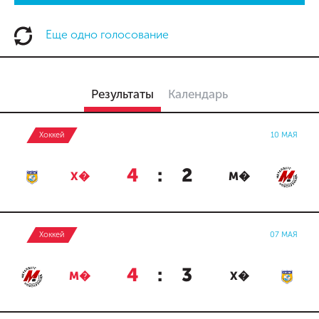
Еще одно голосование
Результаты
Календарь
Хоккей
10 МАЯ
4
:
2
Х�
М�
Хоккей
07 МАЯ
4
:
3
М�
Х�