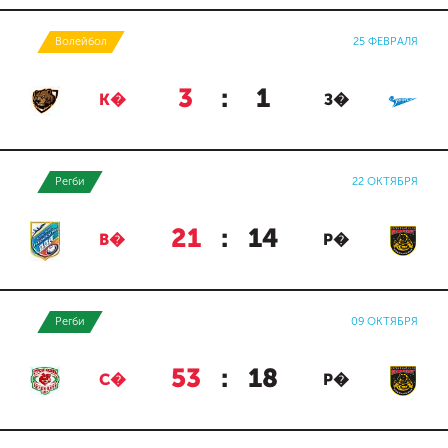
Волейбол
25 ФЕВРАЛЯ
3
:
1
К�
З�
Регби
22 ОКТЯБРЯ
21
:
14
В�
Р�
Регби
09 ОКТЯБРЯ
53
:
18
С�
Р�