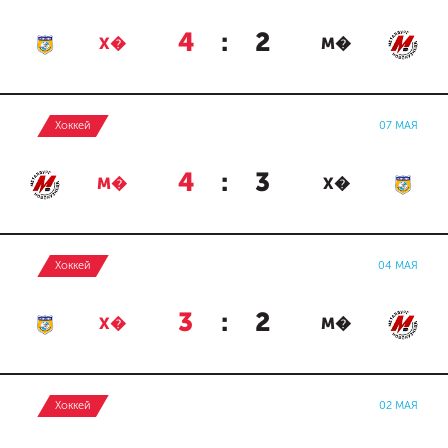
4
:
2
Х�
М�
Хоккей
07 МАЯ
4
:
3
М�
Х�
Хоккей
04 МАЯ
3
:
2
Х�
М�
Хоккей
02 МАЯ