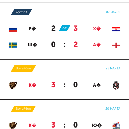
Футбол
07 ИЮЛЯ
2
:
3
Р�
ОТ
Х�
0
:
2
Ш�
А�
Волейбол
25 МАРТА
3
:
0
К�
А�
Волейбол
20 МАРТА
3
:
0
К�
Ю�