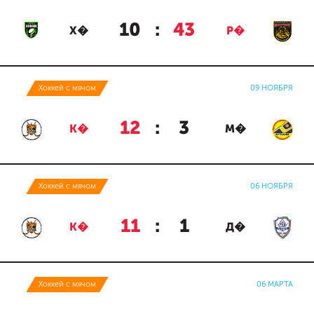
10
:
43
Х�
Р�
Хоккей с мячом
09 НОЯБРЯ
12
:
3
К�
М�
Хоккей с мячом
06 НОЯБРЯ
11
:
1
К�
Д�
Хоккей с мячом
06 МАРТА