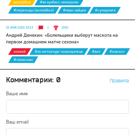
волейбол
#вк кузбасс кемерово
#переходы (волейбол)
#иван зайцев
#суперлига
01 МАЯ 2020 19:23
1
1932
Андрей Денякин: «Болельщики выберут маскота на
первом домашнем матче сезона»
хоккей
#хк металлург новокузнецк
#вхл
#маскот
#талисман
Комментарии: 0
Правила
Ваше имя
Ваш email