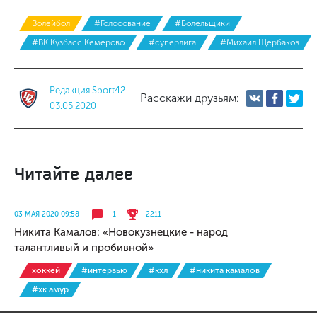
Волейбол
#Голосование
#Болельщики
#ВК Кузбасс Кемерово
#суперлига
#Михаил Щербаков
Редакция Sport42
Расскажи друзьям:
03.05.2020
Читайте далее
03 МАЯ 2020 09:58
1
2211
Никита Камалов: «Новокузнецкие - народ
талантливый и пробивной»
хоккей
#интервью
#кхл
#никита камалов
#хк амур