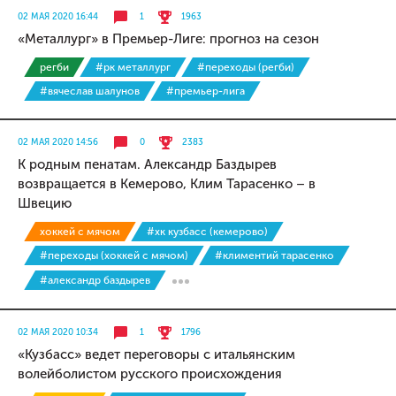
02 МАЯ 2020 16:44
1
1963
«Металлург» в Премьер-Лиге: прогноз на сезон
регби
#рк металлург
#переходы (регби)
#вячеслав шалунов
#премьер-лига
02 МАЯ 2020 14:56
0
2383
К родным пенатам. Александр Баздырев
возвращается в Кемерово, Клим Тарасенко – в
Швецию
хоккей с мячом
#хк кузбасс (кемерово)
#переходы (хоккей с мячом)
#климентий тарасенко
#александр баздырев
02 МАЯ 2020 10:34
1
1796
«Кузбасс» ведет переговоры с итальянским
волейболистом русского происхождения