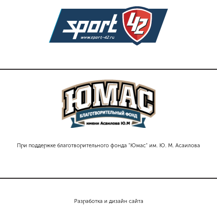
При поддержке благотворительного фонда "Юмас" им. Ю. М. Асаилова
Разработка и дизайн сайта