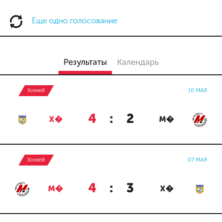
Еще одно голосование
Результаты
Календарь
Хоккей
10 МАЯ
4
:
2
Х�
М�
Хоккей
07 МАЯ
4
:
3
М�
Х�