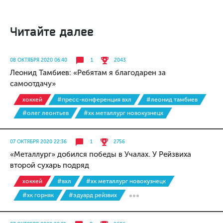
Читайте далее
08 ОКТЯБРЯ 2020 06:40
1
2043
Леонид Тамбиев: «Ребятам я благодарен за
самоотдачу»
хоккей
#пресс-конференция вхл
#леонид тамбиев
#олег леонтьев
#хк металлург новокузнецк
07 ОКТЯБРЯ 2020 22:36
1
2756
«Металлург» добился победы в Учалах. У Рейзвиха
второй сухарь подряд
хоккей
#вхл
#хк металлург новокузнецк
#хк горняк
#эдуард рейзвих