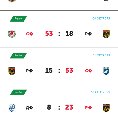
Регби
09 ОКТЯБРЯ
53
:
18
С�
Р�
Регби
01 ОКТЯБРЯ
15
:
53
Р�
С�
Регби
18 СЕНТЯБРЯ
8
:
23
Д�
Р�