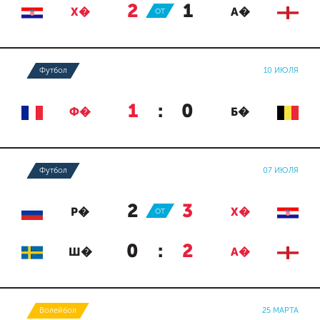
2
:
1
Х�
ОТ
А�
Футбол
10 ИЮЛЯ
1
:
0
Ф�
Б�
Футбол
07 ИЮЛЯ
2
:
3
Р�
ОТ
Х�
0
:
2
Ш�
А�
Волейбол
25 МАРТА