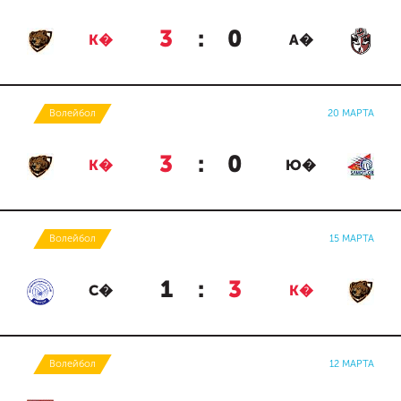
3
:
0
К�
А�
Волейбол
20 МАРТА
3
:
0
К�
Ю�
Волейбол
15 МАРТА
1
:
3
С�
К�
Волейбол
12 МАРТА