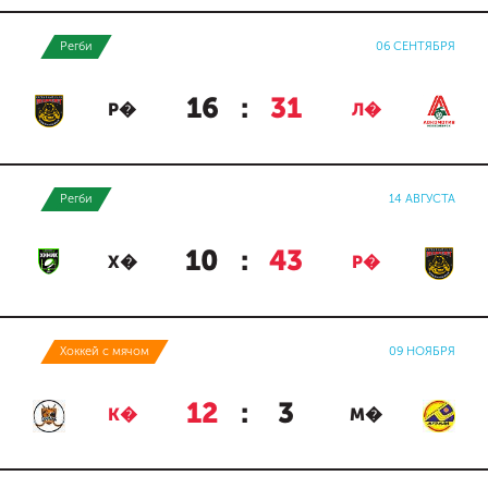
Регби
06 СЕНТЯБРЯ
16
:
31
Р�
Л�
Регби
14 АВГУСТА
10
:
43
Х�
Р�
Хоккей с мячом
09 НОЯБРЯ
12
:
3
К�
М�