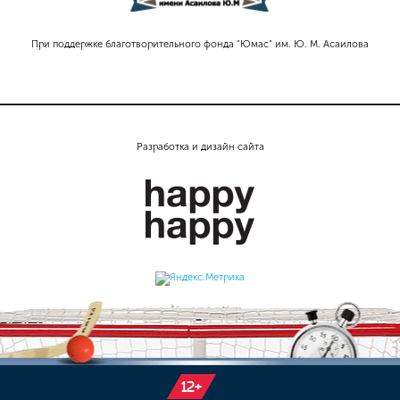
При поддержке благотворительного фонда "Юмас" им. Ю. М. Асаилова
Разработка и дизайн сайта
12+