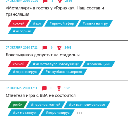
07 ОКТЯБРЯ 2020 20:01
8
2686
«Металлург» в гостях у «Горняка». Наш состав и
трансляция
хоккей
#вхл
#прямой эфир
#заявка на игру
#хк горняк
07 ОКТЯБРЯ 2020 17:21
6
2461
Болельщиков допустят на стадионы
хоккей
#хк металлург новокузнецк
#болельщики
#коронавирус
#вк кузбасс кемерово
07 ОКТЯБРЯ 2020 17:11
0
1881
Ответная игра с ВВА не состоится
регби
#перенос матчей
#рк вва-подмосковье
#рк металлург
#коронавирус