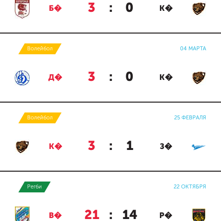
3
:
0
Б�
К�
Волейбол
04 МАРТА
3
:
0
Д�
К�
Волейбол
25 ФЕВРАЛЯ
3
:
1
К�
З�
Регби
22 ОКТЯБРЯ
21
:
14
В�
Р�