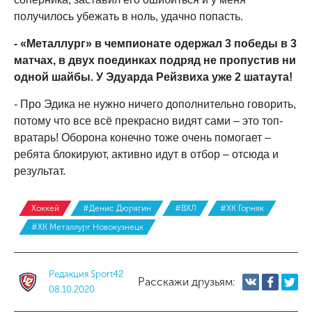
получилось убежать в ноль, удачно попасть.
- «Металлург» в чемпионате одержал 3 победы в 3
матчах, в двух поединках подряд не пропустив ни
одной шайбы. У Эдуарда Рейзвиха уже 2 шатаута!
- Про Эдика не нужно ничего дополнительно говорить,
потому что все всё прекрасно видят сами – это топ-
вратарь! Оборона конечно тоже очень помогает –
ребята блокируют, активно идут в отбор – отсюда и
результат.
Хоккей
#Денис Дюрягин
#ВХЛ
#ХК Горняк
#ХК Металлург Новокузнецк
Редакция Sport42
Расскажи друзьям:
08.10.2020