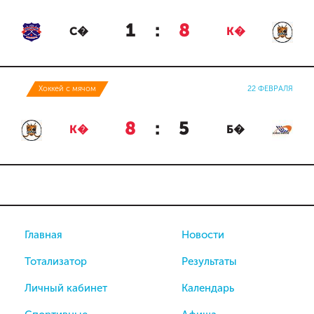
1
:
8
С�
К�
Хоккей с мячом
22 ФЕВРАЛЯ
8
:
5
К�
Б�
Главная
Новости
Тотализатор
Результаты
Личный кабинет
Календарь