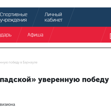
Спортивные
Личный
учреждения
кабинет
ндарь
Афиша
нную победу в Барнауле
спадской» уверенную победу
ивизиона