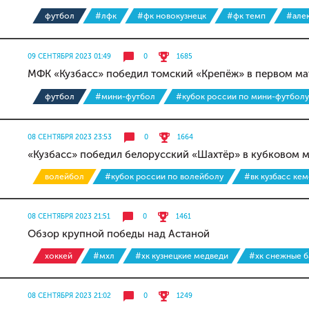
футбол
#лфк
#фк новокузнецк
#фк темп
#але
09 СЕНТЯБРЯ 2023 01:49
0
1685
МФК «Кузбасс» победил томский «Крепёж» в первом ма
футбол
#мини-футбол
#кубок россии по мини-футболу
08 СЕНТЯБРЯ 2023 23:53
0
1664
«Кузбасс» победил белорусский «Шахтёр» в кубковом м
волейбол
#кубок россии по волейболу
#вк кузбасс ке
08 СЕНТЯБРЯ 2023 21:51
0
1461
Обзор крупной победы над Астаной
хоккей
#мхл
#хк кузнецкие медведи
#хк снежные 
08 СЕНТЯБРЯ 2023 21:02
0
1249