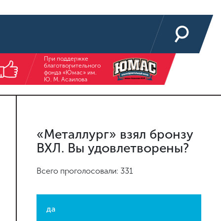
При поддержке
благотворительного
фонда «Юмас» им.
Ю. М. Асаилова
«Металлург» взял бронзу
ВХЛ. Вы удовлетворены?
Всего проголосовали: 331
да