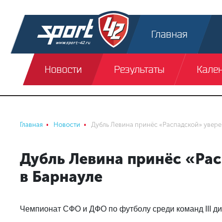
Главная
Новости
Результаты
Кале
Главная
Новости
Дубль Левина принёс «Распадской» увере
Дубль Левина принёс «Ра
в Барнауле
Чемпионат СФО и ДФО по футболу среди команд III д