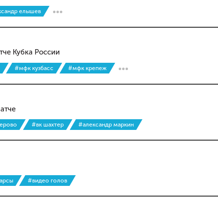
ксандр елышев
тче Кубка России
#мфк кузбасс
#мфк крепеж
атче
мерово
#вк шахтер
#александр маркин
барсы
#видео голов