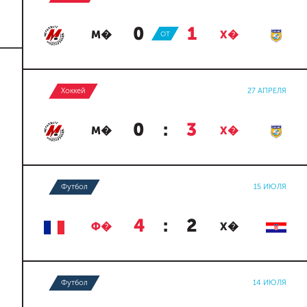
0
:
1
М�
ОТ
Х�
Хоккей
27 АПРЕЛЯ
0
:
3
М�
Х�
Футбол
15 ИЮЛЯ
4
:
2
Ф�
Х�
Футбол
14 ИЮЛЯ