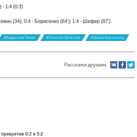
 1:4 (0:3)
 Левин (34); 0:4 - Борисенко (64'); 1:4 - Шефер (87').
#Владислав Левин
#Алексей Запасной
#Данил Борисенко
Расскажи друзьям:
ревратив 0:2 в 5:2