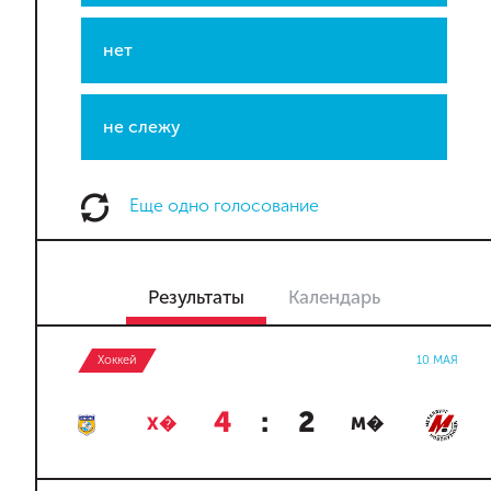
нет
не слежу
Еще одно голосование
Результаты
Календарь
Хоккей
10 МАЯ
4
:
2
Х�
М�