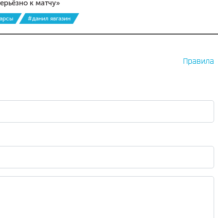
ерьёзно к матчу»
барсы
#данил явгазин
Правила