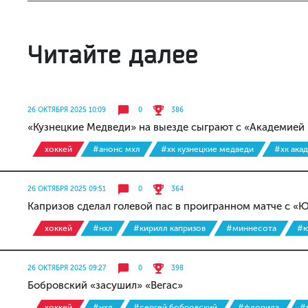
Читайте далее
26 ОКТЯБРЯ 2025 10:09
0
386
«Кузнецкие Медведи» на выезде сыграют с «Академией
хоккей
#анонс мхл
#хк кузнецкие медведи
#хк ака
26 ОКТЯБРЯ 2025 09:51
0
364
Капризов сделал голевой пас в проигранном матче с «
хоккей
#нхл
#кирилл капризов
#миннесота
#ю
26 ОКТЯБРЯ 2025 09:27
0
398
Бобровский «засушил» «Вегас»
хоккей
#нхл
#сергей бобровский
#флорида
#