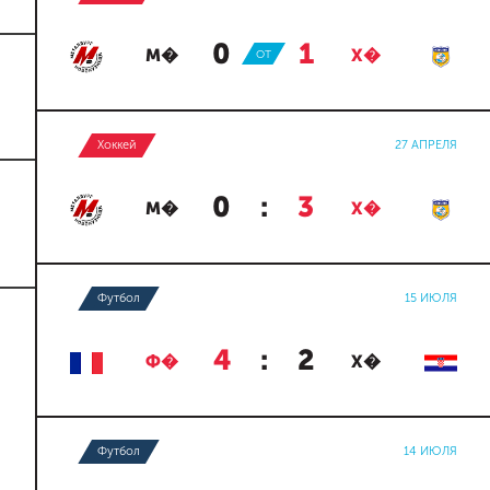
0
:
1
М�
ОТ
Х�
Хоккей
27 АПРЕЛЯ
0
:
3
М�
Х�
Футбол
15 ИЮЛЯ
4
:
2
Ф�
Х�
Футбол
14 ИЮЛЯ