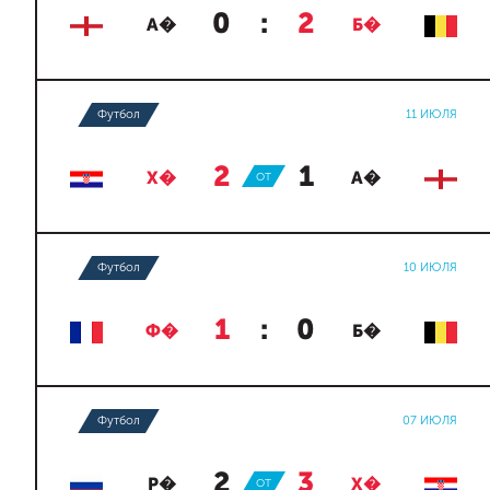
0
:
2
А�
Б�
Футбол
11 ИЮЛЯ
2
:
1
Х�
ОТ
А�
Футбол
10 ИЮЛЯ
1
:
0
Ф�
Б�
Футбол
07 ИЮЛЯ
2
:
3
Р�
ОТ
Х�