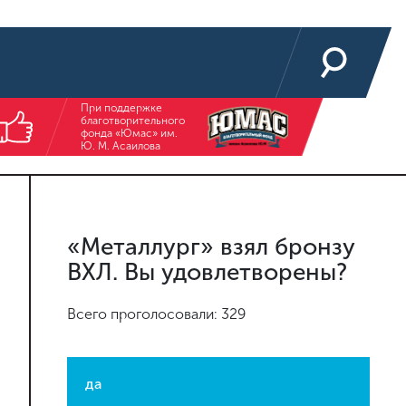
При поддержке
благотворительного
фонда «Юмас» им.
Ю. М. Асаилова
«Металлург» взял бронзу
ВХЛ. Вы удовлетворены?
Всего проголосовали: 329
да