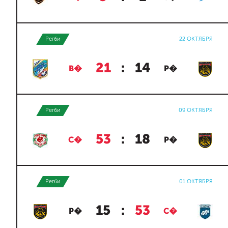
Регби
22 ОКТЯБРЯ
21
:
14
В�
Р�
Регби
09 ОКТЯБРЯ
53
:
18
С�
Р�
Регби
01 ОКТЯБРЯ
15
:
53
Р�
С�