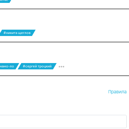
#никита щеглов
инамо-ло
#сергей троцкий
Правила