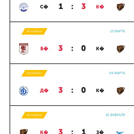
1
:
3
С�
К�
Волейбол
12 МАРТА
3
:
0
Б�
К�
Волейбол
04 МАРТА
3
:
0
Д�
К�
Волейбол
25 ФЕВРАЛЯ
3
:
1
К�
З�