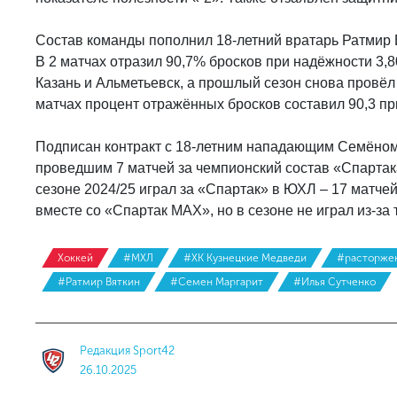
Состав команды пополнил 18-летний вратарь Ратмир 
В 2 матчах отразил 90,7% бросков при надёжности 3,8
Казань и Альметьевск, а прошлый сезон снова провёл
матчах процент отражённых бросков составил 90,3 пр
Подписан контракт с 18-летним нападающим Семёно
проведшим 7 матчей за чемпионский состав «Спартака
сезоне 2024/25 играл за «Спартак» в ЮХЛ – 17 матчей
вместе со «Спартак МАХ», но в сезоне не играл из-за
Хоккей
#МХЛ
#ХК Кузнецкие Медведи
#расторжен
#Ратмир Вяткин
#Семен Маргарит
#Илья Сутченко
Редакция Sport42
26.10.2025