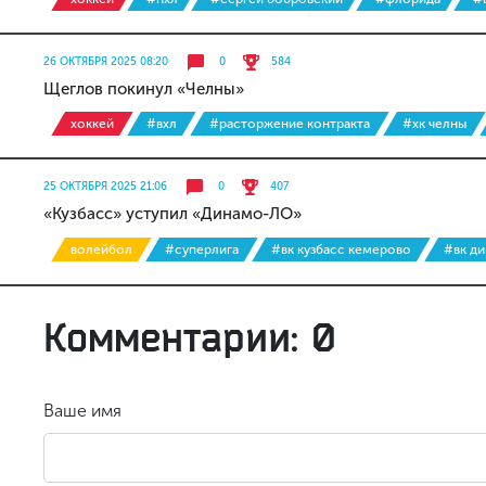
26 ОКТЯБРЯ 2025 08:20
0
584
Щеглов покинул «Челны»
хоккей
#вхл
#расторжение контракта
#хк челны
25 ОКТЯБРЯ 2025 21:06
0
407
«Кузбасс» уступил «Динамо-ЛО»
волейбол
#суперлига
#вк кузбасс кемерово
#вк д
Комментарии: 0
Ваше имя