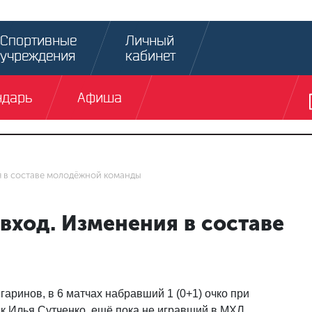
Спортивные
Личный
учреждения
кабинет
ндарь
Афиша
ия в составе молодёжной команды
 вход. Изменения в составе
ринов, в 6 матчах набравший 1 (0+1) очко при
ик Илья Сутченко, ещё пока не игравший в МХЛ.