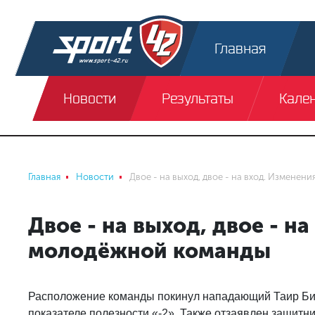
Главная
Новости
Результаты
Кале
Главная
Новости
Двое - на выход, двое - на вход. Изменен
Двое - на выход, двое - на
молодёжной команды
Расположение команды покинул нападающий Таир Бига
показателе полезности «-2». Также отзаявлен защитн