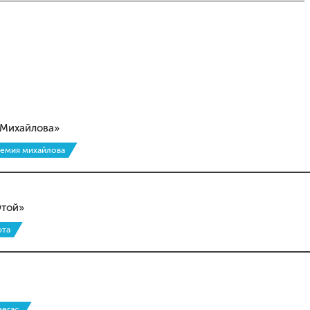
 Михайлова»
демия михайлова
Ютой»
та
вегас