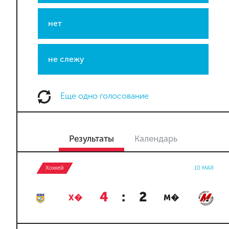
нет
не слежу
Еще одно голосование
Результаты
Календарь
Хоккей
10 МАЯ
4
:
2
Х�
М�