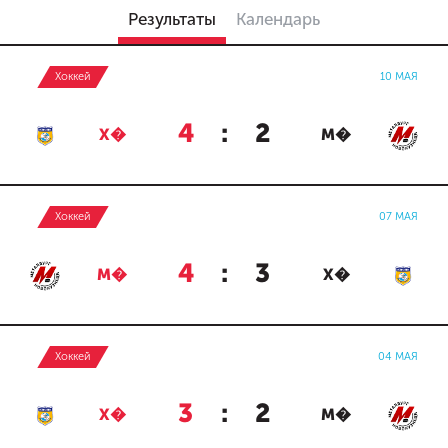
Результаты
Календарь
Хоккей
10 МАЯ
4
:
2
Х�
М�
Хоккей
07 МАЯ
4
:
3
М�
Х�
Хоккей
04 МАЯ
3
:
2
Х�
М�