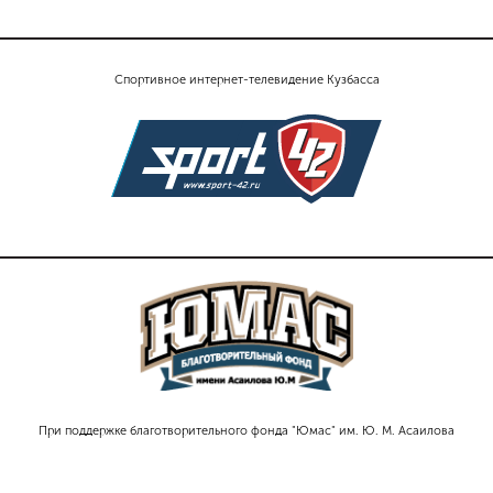
Спортивное интернет-телевидение Кузбасса
При поддержке благотворительного фонда "Юмас" им. Ю. М. Асаилова