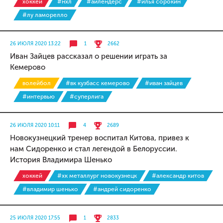
хоккей
#нхл
#айлендерс
#илья сорокин
#лу ламорелло
26 ИЮЛЯ 2020 13:22
1
2662
Иван Зайцев рассказал о решении играть за
Кемерово
волейбол
#вк кузбасс кемерово
#иван зайцев
#интервью
#суперлига
26 ИЮЛЯ 2020 10:11
4
2689
Новокузнецкий тренер воспитал Китова, привез к
нам Сидоренко и стал легендой в Белоруссии.
История Владимира Шенько
хоккей
#хк металлург новокузнецк
#александр китов
#владимир шенько
#андрей сидоренко
25 ИЮЛЯ 2020 17:55
1
2833