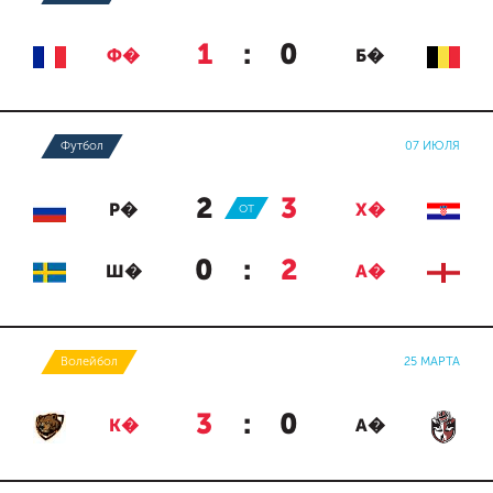
1
:
0
Ф�
Б�
Футбол
07 ИЮЛЯ
2
:
3
Р�
ОТ
Х�
0
:
2
Ш�
А�
Волейбол
25 МАРТА
3
:
0
К�
А�