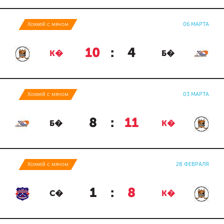
Хоккей с мячом
06 МАРТА
10
:
4
К�
Б�
Хоккей с мячом
03 МАРТА
8
:
11
Б�
К�
Хоккей с мячом
28 ФЕВРАЛЯ
1
:
8
С�
К�