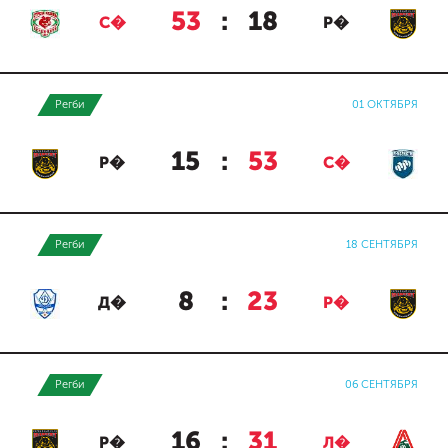
53
:
18
С�
Р�
Регби
01 ОКТЯБРЯ
15
:
53
Р�
С�
Регби
18 СЕНТЯБРЯ
8
:
23
Д�
Р�
Регби
06 СЕНТЯБРЯ
16
:
31
Р�
Л�