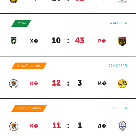
Регби
14 АВГУСТА
10
:
43
Х�
Р�
Хоккей с мячом
09 НОЯБРЯ
12
:
3
К�
М�
Хоккей с мячом
06 НОЯБРЯ
11
:
1
К�
Д�