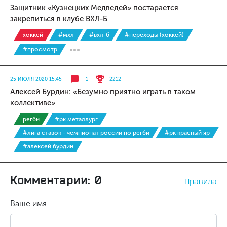
Защитник «Кузнецких Медведей» постарается
закрепиться в клубе ВХЛ-Б
хоккей
#мхл
#вхл-б
#переходы (хоккей)
#просмотр
25 ИЮЛЯ 2020 15:45
1
2212
Алексей Бурдин: «Безумно приятно играть в таком
коллективе»
регби
#рк металлург
#лига ставок - чемпионат россии по регби
#рк красный яр
#алексей бурдин
Комментарии: 0
Правила
Ваше имя