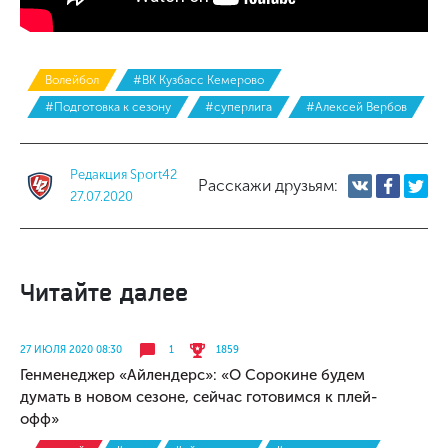
Волейбол
#ВК Кузбасс Кемерово
#Подготовка к сезону
#суперлига
#Алексей Вербов
Редакция Sport42
Расскажи друзьям:
27.07.2020
Читайте далее
27 ИЮЛЯ 2020 08:30
1
1859
Генменеджер «Айлендерс»: «О Сорокине будем
думать в новом сезоне, сейчас готовимся к плей-
офф»