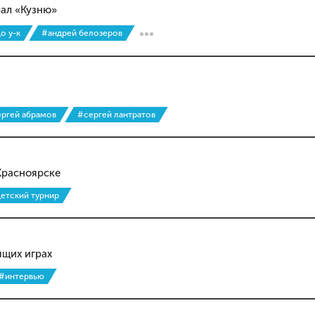
ал «Кузню»
о у-к
#андрей белозеров
ргей абрамов
#сергей лантратов
Красноярске
етский турнир
ящих играх
#интервью