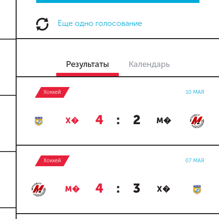
Еще одно голосование
Результаты
Календарь
Хоккей
10 МАЯ
4
:
2
Х�
М�
Хоккей
07 МАЯ
4
:
3
М�
Х�