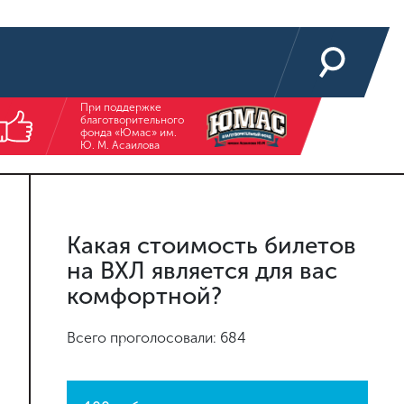
При поддержке
благотворительного
фонда «Юмас» им.
Ю. М. Асаилова
Какая стоимость билетов
на ВХЛ является для вас
комфортной?
Всего проголосовали: 684