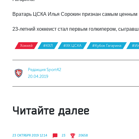
Вратарь ЦСКА Илья Сорокин признан самым ценным и
23-летний хоккеист стал первым голкипером, сыграв
Хоккей
#КХЛ
#ХК ЦСКА
#Кубок Гагарина
#Ил
Редакция Sport42
20.04.2019
Читайте далее
23 ОКТЯБРЯ 2019 12:14
23
20658