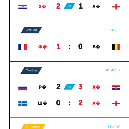
2
:
1
Х�
ОТ
А�
Футбол
10 ИЮЛЯ
1
:
0
Ф�
Б�
Футбол
07 ИЮЛЯ
2
:
3
Р�
ОТ
Х�
0
:
2
Ш�
А�
Волейбол
25 МАРТА