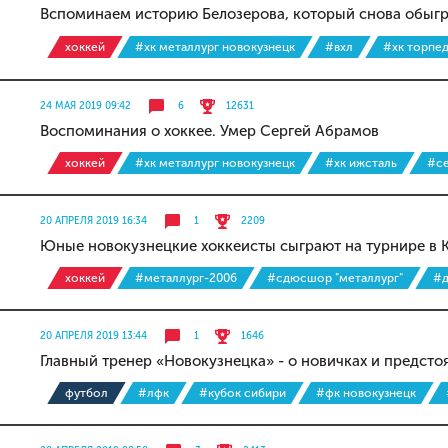
Вспоминаем историю Белозерова, который снова обыгр
хоккей
#хк металлург новокузнецк
#вхл
#хк торпед
24 МАЯ 2019 09:42
6
12631
Воспоминания о хоккее. Умер Сергей Абрамов
хоккей
#хк металлург новокузнецк
#хк ижсталь
#се
20 АПРЕЛЯ 2019 16:34
1
2209
Юные новокузнецкие хоккеисты сыграют на турнире в 
хоккей
#металлург-2006
#сдюсшор "металлург"
#д
20 АПРЕЛЯ 2019 13:44
1
1646
Главный тренер «Новокузнецка» - о новичках и предсто
футбол
#лфк
#кубок сибири
#фк новокузнецк