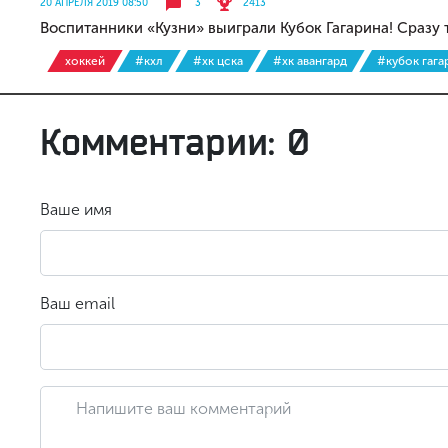
20 АПРЕЛЯ 2019 08:50
3
2413
Воспитанники «Кузни» выиграли Кубок Гагарина! Сразу 
хоккей
#кхл
#хк цска
#хк авангард
#кубок гага
Комментарии: 0
Ваше имя
Ваш email