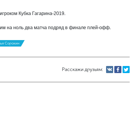
гроком Кубка Гагарина-2019.
шим на ноль два матча подряд в финале плей-офф.
ья Сорокин
Расскажи друзьям: