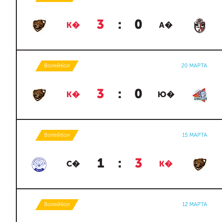
3
:
0
К�
А�
Волейбол
20 МАРТА
3
:
0
К�
Ю�
Волейбол
15 МАРТА
1
:
3
С�
К�
Волейбол
12 МАРТА