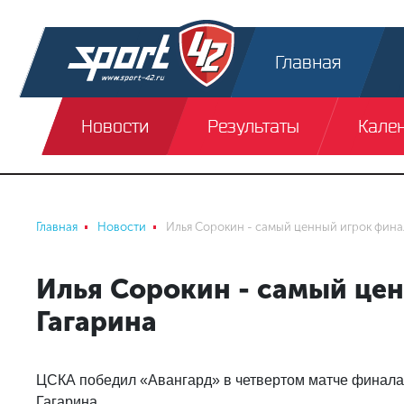
Главная
Новости
Результаты
Кале
Главная
Новости
Илья Сорокин - самый ценный игрок фина
Илья Сорокин - самый це
Гагарина
ЦСКА победил «Авангард» в четвертом матче финала п
Гагарина.