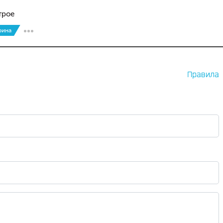
трое
рина
Правила