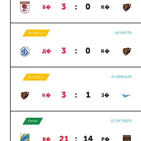
3
:
0
Б�
К�
Волейбол
04 МАРТА
3
:
0
Д�
К�
Волейбол
25 ФЕВРАЛЯ
3
:
1
К�
З�
Регби
22 ОКТЯБРЯ
21
:
14
В�
Р�