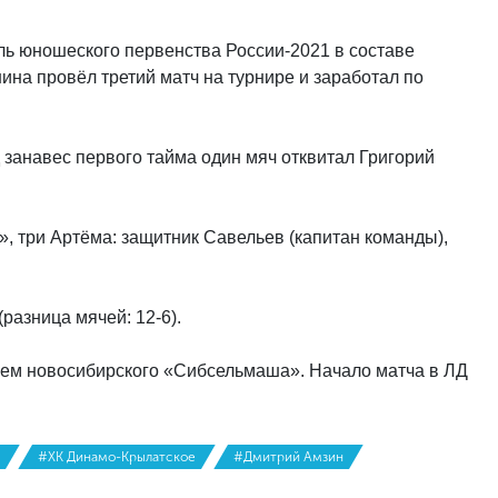
ль юношеского первенства России-2021 в составе
на провёл третий матч на турнире и заработал по
занавес первого тайма один мяч отквитал Григорий
», три Артёма: защитник Савельев (капитан команды),
разница мячей: 12-6).
ублем новосибирского «Сибсельмаша». Начало матча в ЛД
#ХК Динамо-Крылатское
#Дмитрий Амзин