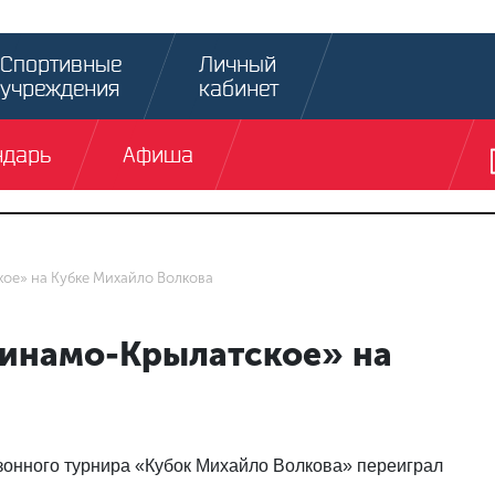
Спортивные
Личный
учреждения
кабинет
ндарь
Афиша
ое» на Кубке Михайло Волкова
Динамо-Крылатское» на
зонного турнира «Кубок Михайло Волкова» переиграл