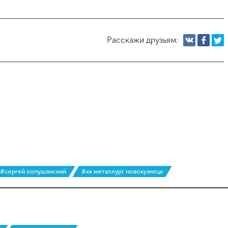
Расскажи друзьям:
#сергей лопушанский
#хк металлург новокузнецк