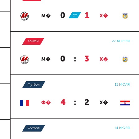
0
:
1
М�
ОТ
Х�
Хоккей
27 АПРЕЛЯ
0
:
3
М�
Х�
Футбол
15 ИЮЛЯ
4
:
2
Ф�
Х�
Футбол
14 ИЮЛЯ