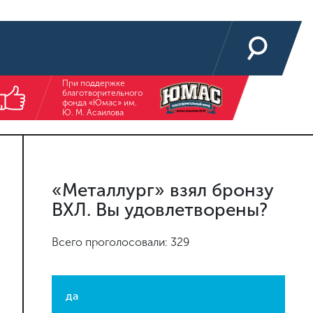
При поддержке
благотворительного
фонда «Юмас» им.
Ю. М. Асаилова
«Металлург» взял бронзу
ВХЛ. Вы удовлетворены?
Всего проголосовали: 329
да