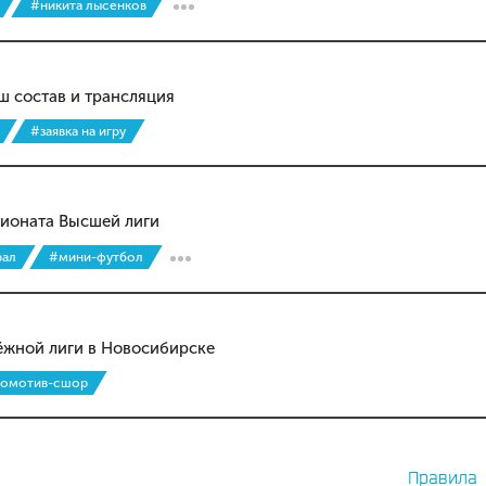
#никита лысенков
ш состав и трансляция
#заявка на игру
пионата Высшей лиги
рал
#мини-футбол
ёжной лиги в Новосибирске
комотив-сшор
Правила