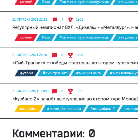
хоккей
#вхл
#хк металлург новокузнецк
#хк дизель
21 ОКТЯБРЯ 2021 22:32
7
1905
Регулярный чемпионат ВХЛ. «Дизель» - «Металлург». На
хоккей
#вхл
#хк металлург новокузнецк
#хк дизель
21 ОКТЯБРЯ 2021 22:10
0
1499
«Сиб-Транзит» с победы стартовал во втором туре чем
футбол
#сиб-транзит
#высшая лига
#мфк южный у
21 ОКТЯБРЯ 2021 15:09
0
1261
«Кузбасс-2» начнёт выступление во втором туре Молод
волейбол
#молодёжная лига
#вк кузбасс-2
#вк ло
Комментарии: 0