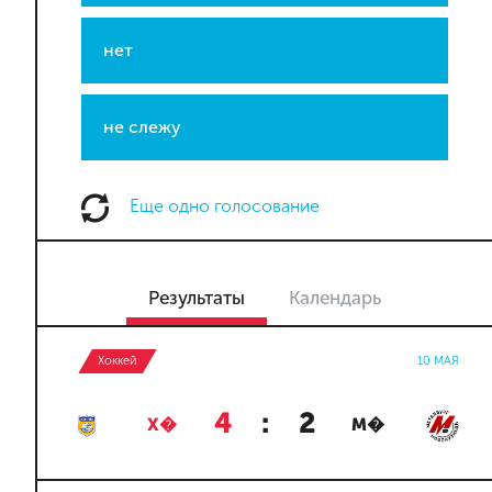
нет
не слежу
Еще одно голосование
Результаты
Календарь
Хоккей
10 МАЯ
4
:
2
Х�
М�