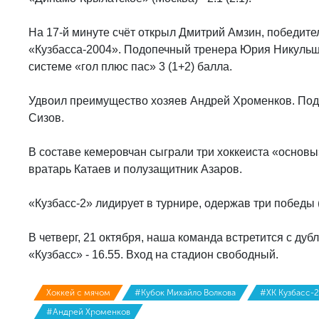
На 17-й минуте счёт открыл Дмитрий Амзин, победите
«Кузбасса-2004». Подопечный тренера Юрия Никульши
системе «гол плюс пас» 3 (1+2) балла.
Удвоил преимущество хозяев Андрей Хроменков. Под 
Сизов.
В составе кемеровчан сыграли три хоккеиста «основы
вратарь Катаев и полузащитник Азаров.
«Кузбасс-2» лидирует в турнире, одержав три победы (
В четверг, 21 октября, наша команда встретится с д
«Кузбасс» - 16.55. Вход на стадион свободный.
Хоккей с мячом
#Кубок Михайло Волкова
#ХК Кузбасс-2
#Андрей Хроменков