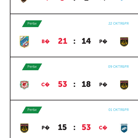
Регби
22 ОКТЯБРЯ
21
:
14
В�
Р�
Регби
09 ОКТЯБРЯ
53
:
18
С�
Р�
Регби
01 ОКТЯБРЯ
15
:
53
Р�
С�