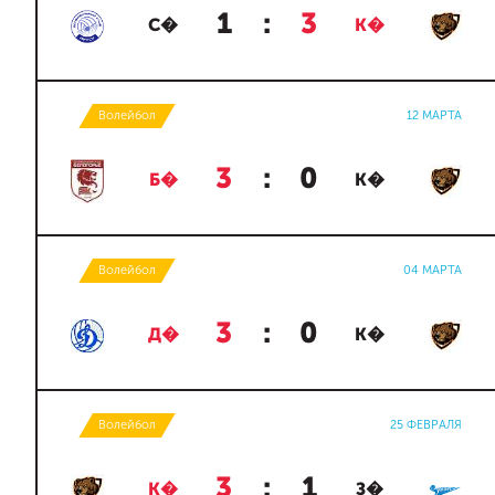
1
:
3
С�
К�
Волейбол
12 МАРТА
3
:
0
Б�
К�
Волейбол
04 МАРТА
3
:
0
Д�
К�
Волейбол
25 ФЕВРАЛЯ
3
:
1
К�
З�