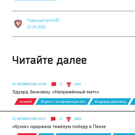
Редакция Sport42
22.10.2021
Читайте далее
22 ОКТЯБРЯ 2021 07:28
1
1427
Эдуард Занковец: «Напряжённый матч»
хоккей
#пресс-конференция вхл
#эдуард занковец
22 ОКТЯБРЯ 2021 01:17
0
1820
«Кузня» одержала тяжёлую победу в Пензе