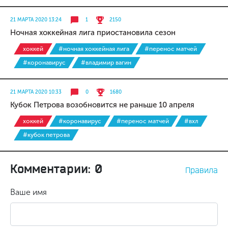
21 МАРТА 2020 13:24
1
2150
Ночная хоккейная лига приостановила сезон
хоккей
#ночная хоккейная лига
#перенос матчей
#коронавирус
#владимир вагин
21 МАРТА 2020 10:33
0
1680
Кубок Петрова возобновится не раньше 10 апреля
хоккей
#коронавирус
#перенос матчей
#вхл
#кубок петрова
Комментарии: 0
Правила
Ваше имя