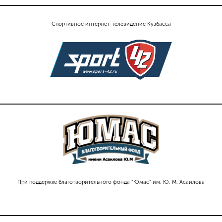
Спортивное интернет-телевидение Кузбасса
При поддержке благотворительного фонда "Юмас" им. Ю. М. Асаилова