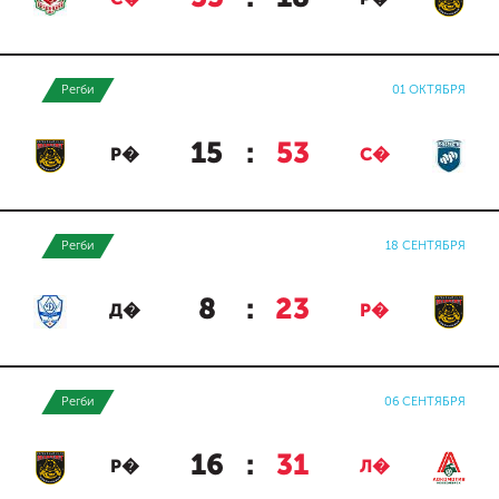
Регби
01 ОКТЯБРЯ
15
:
53
Р�
С�
Регби
18 СЕНТЯБРЯ
8
:
23
Д�
Р�
Регби
06 СЕНТЯБРЯ
16
:
31
Р�
Л�