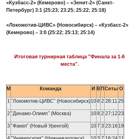
«Кузбасс-2» (Кемерово) – «Зенит-2» (Санкт-
Петербург) 3:1 (25:23; 23:25; 25:22; 25:18)
«Локомотив-ЦИВС» (Новосибирск) – «Кузбасс-2»
(Кемерово) – 3:0 (25:22; 25:13; 25:14)
Итоговая турнирная таблица "Финала за 1-6
места".
М
Команда
И
В
П
Сеты
О
1
"Локомотив-ЦИВС" (Новосибирск)
10
8
2
28:11
25
2
"Динамо-Олимп" (Москва)
10
8
2
27:12
23
3
"Факел" (Новый Уренгой)
10
7
3
23:16
19
4
"Университет" (Нижневартовск)
10
3
7
16:24
11