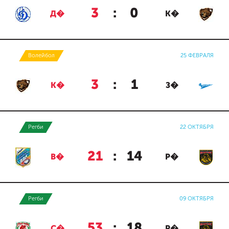
3
:
0
Д�
К�
Волейбол
25 ФЕВРАЛЯ
3
:
1
К�
З�
Регби
22 ОКТЯБРЯ
21
:
14
В�
Р�
Регби
09 ОКТЯБРЯ
53
:
18
С�
Р�