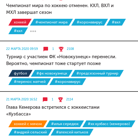
Чемпионат мира по хоккею отменен. КХЛ, ВХЛ и
МХЛ завершат сезон
хоккей
#чемпионат мира
#коронавирус
#вхл
#кхл
22 МАРТА 2020 09:59
1
2108
Турнир с участием ФК «Новокузнецк» перенесли.
Вероятно, чемпионат тоже стартует позже
футбол
#фк новокузнецк
#предсезонный турнир
#перенос матчей
#коронавирус
21 МАРТА 2020 16:52
1
2114
Глава Кемерова встретился с хоккеистами
«Кузбасса»
хоккей с мячом
#илья середюк
#хк кузбасс (кемерово)
#андрей сельский
#алексей китьков