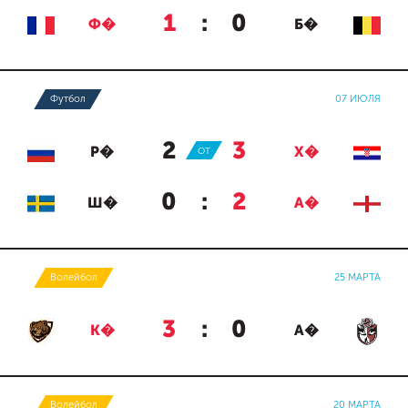
1
:
0
Ф�
Б�
Футбол
07 ИЮЛЯ
2
:
3
Р�
ОТ
Х�
0
:
2
Ш�
А�
Волейбол
25 МАРТА
3
:
0
К�
А�
Волейбол
20 МАРТА