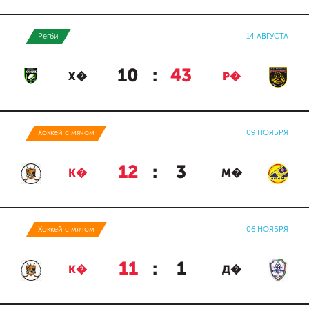
Регби
14 АВГУСТА
10
:
43
Х�
Р�
Хоккей с мячом
09 НОЯБРЯ
12
:
3
К�
М�
Хоккей с мячом
06 НОЯБРЯ
11
:
1
К�
Д�