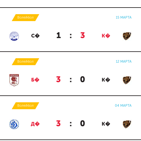
Волейбол
15 МАРТА
1
:
3
С�
К�
Волейбол
12 МАРТА
3
:
0
Б�
К�
Волейбол
04 МАРТА
3
:
0
Д�
К�