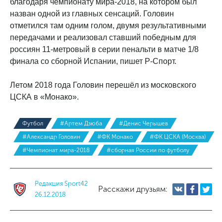
благодаря чемпионату мира-2018, на котором был
назван одной из главных сенсаций. Головин
отметился там одним голом, двумя результативными
передачами и реализовал ставший победным для
россиян 11-метровый в серии пенальти в матче 1/8
финала со сборной Испании, пишет Р-Спорт.
Летом 2018 года Головин перешёл из московского
ЦСКА в «Монако».
Футбол
#Артем Дзюба
#Денис Черышев
#Александр Головин
#ФК Монако
#ФК ЦСКА (Москва)
#Чемпионат мира-2018
#сборная России по футболу
Редакция Sport42
Расскажи друзьям:
26.12.2018