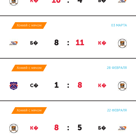
10
:
4
К�
Б�
Хоккей с мячом
03 МАРТА
8
:
11
Б�
К�
Хоккей с мячом
28 ФЕВРАЛЯ
1
:
8
С�
К�
Хоккей с мячом
22 ФЕВРАЛЯ
8
:
5
К�
Б�