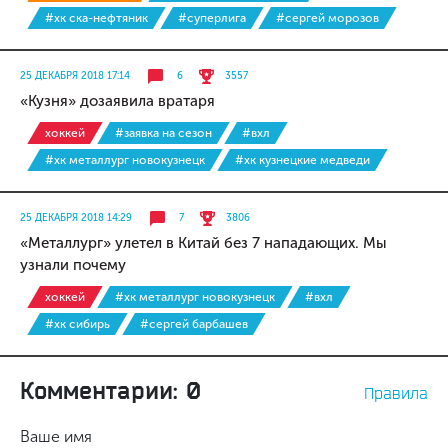
#хк ска-нефтяник
#суперлига
#сергей морозов
25 ДЕКАБРЯ 2018 17:14
6
3557
«Кузня» дозаявила вратаря
хоккей
#заявка на сезон
#вхл
#хк металлург новокузнецк
#хк кузнецкие медведи
25 ДЕКАБРЯ 2018 14:29
7
3806
«Металлург» улетел в Китай без 7 нападающих. Мы
узнали почему
хоккей
#хк металлург новокузнецк
#вхл
#хк сибирь
#сергей барбашев
Комментарии: 0
Правила
Ваше имя