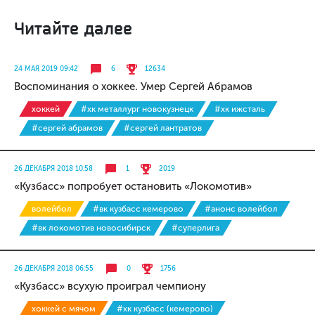
Читайте далее
24 МАЯ 2019 09:42
6
12634
Воспоминания о хоккее. Умер Сергей Абрамов
хоккей
#хк металлург новокузнецк
#хк ижсталь
#сергей абрамов
#сергей лантратов
26 ДЕКАБРЯ 2018 10:58
1
2019
«Кузбасс» попробует остановить «Локомотив»
волейбол
#вк кузбасс кемерово
#анонс волейбол
#вк локомотив новосибирск
#суперлига
26 ДЕКАБРЯ 2018 06:55
0
1756
«Кузбасс» всухую проиграл чемпиону
хоккей с мячом
#хк кузбасс (кемерово)