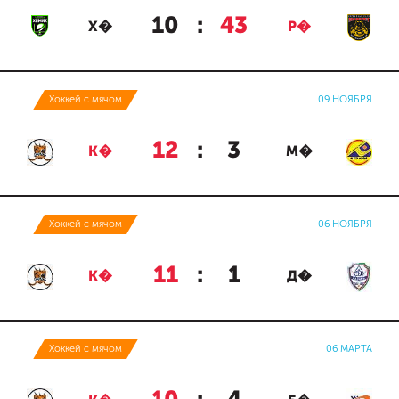
10
:
43
Х�
Р�
Хоккей с мячом
09 НОЯБРЯ
12
:
3
К�
М�
Хоккей с мячом
06 НОЯБРЯ
11
:
1
К�
Д�
Хоккей с мячом
06 МАРТА