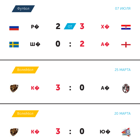
Футбол
07 ИЮЛЯ
2
:
3
Р�
ОТ
Х�
0
:
2
Ш�
А�
Волейбол
25 МАРТА
3
:
0
К�
А�
Волейбол
20 МАРТА
3
:
0
К�
Ю�