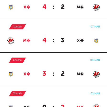
4
:
2
Х�
М�
Хоккей
07 МАЯ
4
:
3
М�
Х�
Хоккей
04 МАЯ
3
:
2
Х�
М�
Хоккей
02 МАЯ