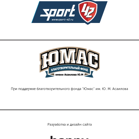
При поддержке благотворительного фонда "Юмас" им. Ю. М. Асаилова
Разработка и дизайн сайта