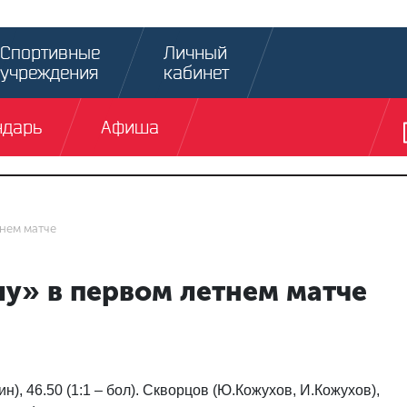
Спортивные
Личный
учреждения
кабинет
ндарь
Афиша
тнем матче
у» в первом летнем матче
н), 46.50 (1:1 – бол). Скворцов (Ю.Кожухов, И.Кожухов),