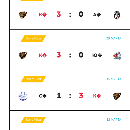
3
:
0
К�
А�
Волейбол
20 МАРТА
3
:
0
К�
Ю�
Волейбол
15 МАРТА
1
:
3
С�
К�
Волейбол
12 МАРТА