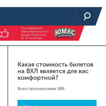
При поддержке
благотворительного
фонда «Юмас» им.
Ю. М. Асаилова
Какая стоимость билетов
на ВХЛ является для вас
комфортной?
Всего проголосовали: 686