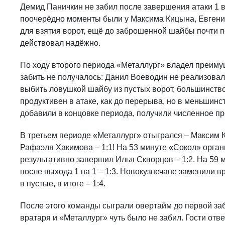
Демид Паничкин не забил после завершения атаки 1 в
поочерёдно моменты были у Максима Кицына, Евгени
для взятия ворот, ещё до заброшенной шайбы почти п
действовал надёжно.
По ходу второго периода «Металлург» владел преиму
забить не получалось: Данил Воеводин не реализовал 
выбить ловушкой шайбу из пустых ворот, большинство
продуктивен в атаке, как до перерыва, но в меньшин
добавили в концовке периода, получили численное пре
В третьем периоде «Металлург» отыгрался – Максим 
Рафаэля Хакимова – 1:1! На 53 минуте «Сокол» орган
результативно завершил Илья Скворцов – 1:2. На 59 
после выхода 1 на 1 – 1:3. Новокузнечане заменили 
в пустые, в итоге – 1:4.
После этого команды сыграли овертайм до первой за
вратаря и «Металлург» чуть было не забил. Гости от