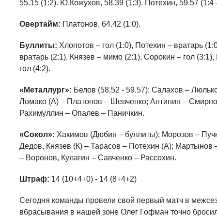
55.15 (1:2). Ю.Кожухов, 58.39 (1:3). Потехин, 59.57 (1:4 –
Овертайм:
Платонов, 64.42 (1:0).
Буллиты:
Хлопотов – гол (1:0), Потехин – вратарь (1:0
вратарь (2:1), Князев – мимо (2:1), Сорокин – гол (3:1)
гол (4:2).
«Металлург»:
Белов (58.52 - 59.57); Салахов – Люльк
Ломако (А) – Платонов – Шевченко; Антипин – Смирно
Рахимуллин – Опалев – Паничкин.
«Сокол»:
Хакимов (Дюбин – буллиты); Морозов – Пучк
Дедов, Князев (К) – Тарасов – Потехин (А); Мартыно
– Воронов, Кулагин – Савченко – Рассохин.
Штраф:
14 (10+4+0) - 14 (8+4+2)
Сегодня команды провели свой первый матч в межсезо
вбрасывания в нашей зоне Олег Гофман точно бросил в