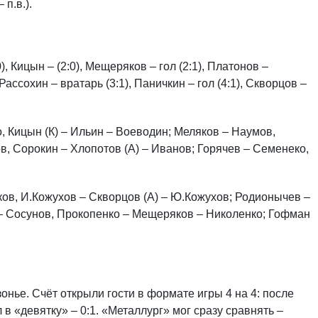
 п.в.).
), Кицын – (2:0), Мещеряков – гол (2:1), Платонов –
, Рассохин – вратарь (3:1), Паничкин – гол (4:1), Скворцов –
о, Кицын (К) – Ильин – Воеводин; Меляков – Наумов,
в, Сорокин – Хлопотов (А) – Иванов; Горячев – Семенеко,
ов, И.Кожухов – Скворцов (А) – Ю.Кожухов; Родионычев –
в – Сосунов, Прокопенко – Мещеряков – Николенко; Гофман
нье. Счёт открыли гости в формате игры 4 на 4: после
 «девятку» – 0:1. «Металлург» мог сразу сравнять –