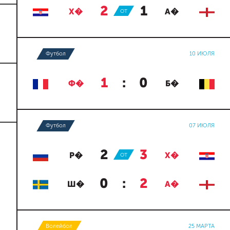
2
:
1
Х�
ОТ
А�
Футбол
10 ИЮЛЯ
1
:
0
Ф�
Б�
Футбол
07 ИЮЛЯ
2
:
3
Р�
ОТ
Х�
0
:
2
Ш�
А�
Волейбол
25 МАРТА