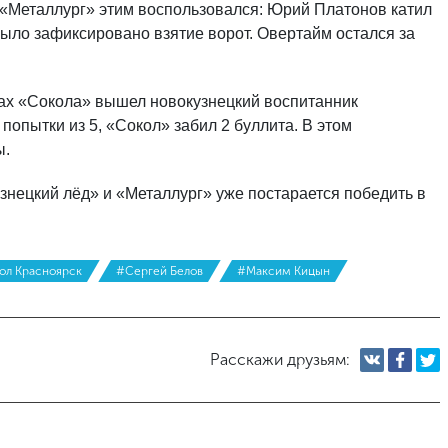
 «Металлург» этим воспользовался: Юрий Платонов катил
было зафиксировано взятие ворот. Овертайм остался за
тах «Сокола» вышел новокузнецкий воспитанник
попытки из 5, «Сокол» забил 2 буллита. В этом
ы.
узнецкий лёд» и «Металлург» уже постарается победить в
ол Красноярск
#Сергей Белов
#Максим Кицын
Расскажи друзьям: