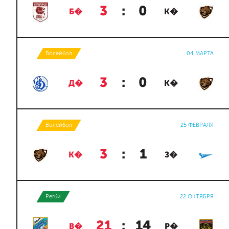
3
:
0
Б�
К�
Волейбол
04 МАРТА
3
:
0
Д�
К�
Волейбол
25 ФЕВРАЛЯ
3
:
1
К�
З�
Регби
22 ОКТЯБРЯ
21
:
14
В�
Р�