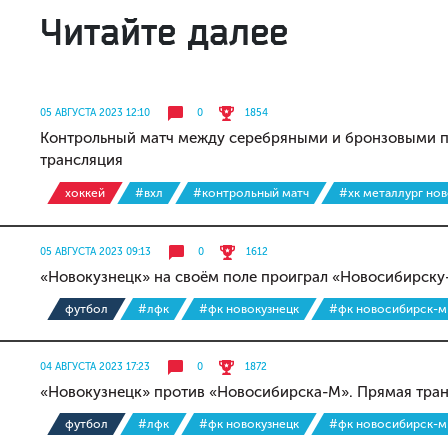
Читайте далее
05 АВГУСТА 2023 12:10
0
1854
Контрольный матч между серебряными и бронзовыми п
трансляция
хоккей
#вхл
#контрольный матч
#хк металлург нов
05 АВГУСТА 2023 09:13
0
1612
«Новокузнецк» на своём поле проиграл «Новосибирску
футбол
#лфк
#фк новокузнецк
#фк новосибирск-м
04 АВГУСТА 2023 17:23
0
1872
«Новокузнецк» против «Новосибирска-М». Прямая тра
футбол
#лфк
#фк новокузнецк
#фк новосибирск-м