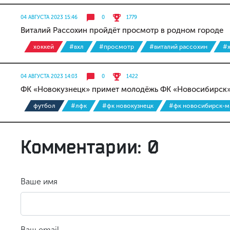
04 АВГУСТА 2023 15:46
0
1779
Виталий Рассохин пройдёт просмотр в родном городе
хоккей
#вхл
#просмотр
#виталий рассохин
#х
04 АВГУСТА 2023 14:03
0
1422
ФК «Новокузнецк» примет молодёжь ФК «Новосибирск
футбол
#лфк
#фк новокузнецк
#фк новосибирск-м
Комментарии: 0
Ваше имя
Ваш email