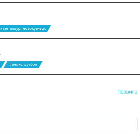
к металлург новокузнецк
»
#анонс футбол
Правила