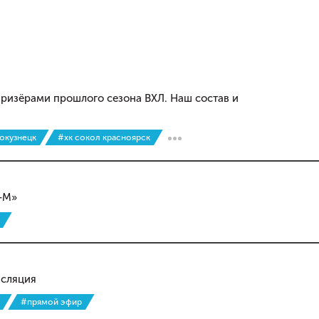
ризёрами прошлого сезона ВХЛ. Наш состав и
окузнецк
#хк сокол красноярск
-М»
нсляция
#прямой эфир