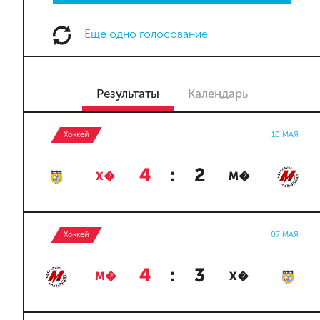
Еще одно голосование
Результаты
Календарь
Хоккей
10 МАЯ
4
:
2
Х�
М�
Хоккей
07 МАЯ
4
:
3
М�
Х�