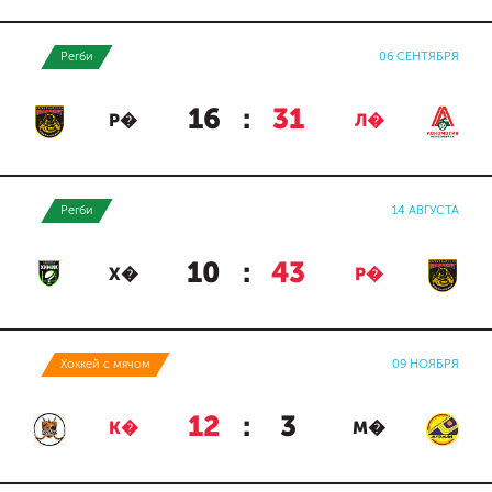
Регби
06 СЕНТЯБРЯ
16
:
31
Р�
Л�
Регби
14 АВГУСТА
10
:
43
Х�
Р�
Хоккей с мячом
09 НОЯБРЯ
12
:
3
К�
М�