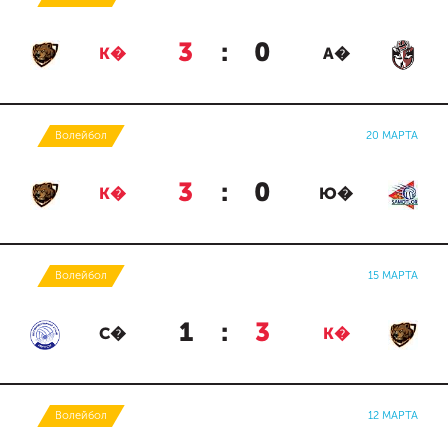
3
:
0
К�
А�
Волейбол
20 МАРТА
3
:
0
К�
Ю�
Волейбол
15 МАРТА
1
:
3
С�
К�
Волейбол
12 МАРТА