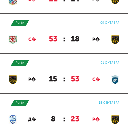
Регби
09 ОКТЯБРЯ
53
:
18
С�
Р�
Регби
01 ОКТЯБРЯ
15
:
53
Р�
С�
Регби
18 СЕНТЯБРЯ
8
:
23
Д�
Р�