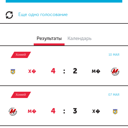
Еще одно голосование
Результаты
Календарь
Хоккей
10 МАЯ
4
:
2
Х�
М�
Хоккей
07 МАЯ
4
:
3
М�
Х�