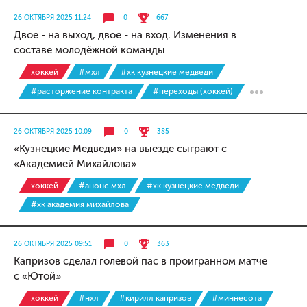
26 ОКТЯБРЯ 2025 11:24
0
667
Двое - на выход, двое - на вход. Изменения в
составе молодёжной команды
хоккей
#мхл
#хк кузнецкие медведи
#расторжение контракта
#переходы (хоккей)
26 ОКТЯБРЯ 2025 10:09
0
385
«Кузнецкие Медведи» на выезде сыграют с
«Академией Михайлова»
хоккей
#анонс мхл
#хк кузнецкие медведи
#хк академия михайлова
26 ОКТЯБРЯ 2025 09:51
0
363
Капризов сделал голевой пас в проигранном матче
с «Ютой»
хоккей
#нхл
#кирилл капризов
#миннесота