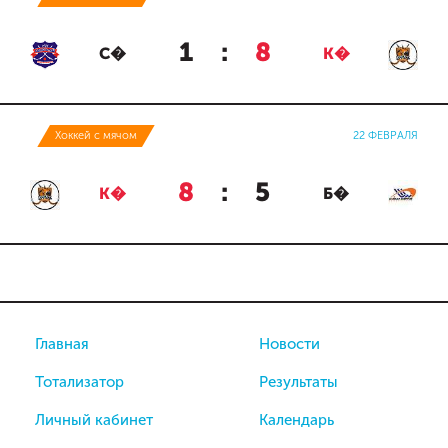
1
:
8
С�
К�
Хоккей с мячом
22 ФЕВРАЛЯ
8
:
5
К�
Б�
Главная
Новости
Тотализатор
Результаты
Личный кабинет
Календарь