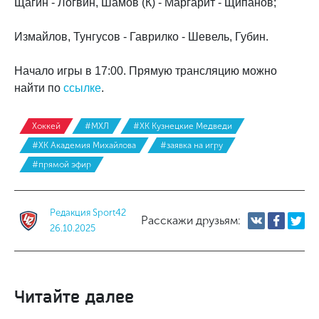
Щагин - Логвин, Шамов (К) - Маргарит - Щипанов;
Измайлов, Тунгусов - Гаврилко - Шевель, Губин.
Начало игры в 17:00. Прямую трансляцию можно
найти по
ссылке
.
Хоккей
#МХЛ
#ХК Кузнецкие Медведи
#ХК Академия Михайлова
#заявка на игру
#прямой эфир
Редакция Sport42
Расскажи друзьям:
26.10.2025
Читайте далее