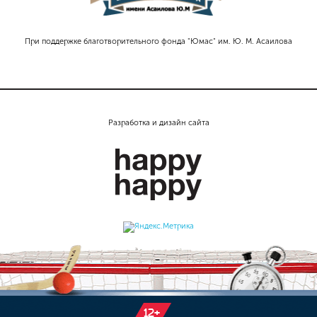
При поддержке благотворительного фонда "Юмас" им. Ю. М. Асаилова
Разработка и дизайн сайта
12+