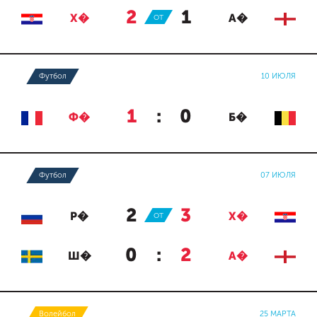
2
:
1
Х�
ОТ
А�
Футбол
10 ИЮЛЯ
1
:
0
Ф�
Б�
Футбол
07 ИЮЛЯ
2
:
3
Р�
ОТ
Х�
0
:
2
Ш�
А�
Волейбол
25 МАРТА