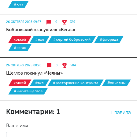
#юта
26 ОКТЯБРЯ 2025 09:27
0
397
Бобровский «засушил» «Вегас»
хоккей
#нхл
#сергей бобровский
#флорида
#вегас
26 ОКТЯБРЯ 2025 08:20
0
584
Щеглов покинул «Челны»
хоккей
#вхл
#расторжение контракта
#хк челны
#никита щеглов
Комментарии: 1
Правила
Ваше имя