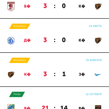
3
:
0
Б�
К�
Волейбол
04 МАРТА
3
:
0
Д�
К�
Волейбол
25 ФЕВРАЛЯ
3
:
1
К�
З�
Регби
22 ОКТЯБРЯ
21
:
14
В�
Р�