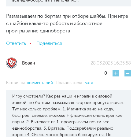
все единоборства ? Непонятно .
Размазываем по бортам при отборе шайбы. При игре
с шайбой какая-то робость и абсолютное
проигрывание единоборств
Ответить
Поделиться
Вован
28.03.2025 16:35:58
+
-
0
В ответ на
комментарий
Пользователя
Батя
Игру смотрели? Как раз наши и играли в силовой
хоккей, по бортам размазывал, форчек присутствовал.
Тут несколько проблем. 1. Магнитка явно на ходу,
быстрее, свежее, моложе + физически очень крепкие
парни. 2. Вытекает из 1, проигрываем почти все
единоборства. 3. Вратарь. Подскребалин реально
хорош 4. Очень много бросков блокируется. По