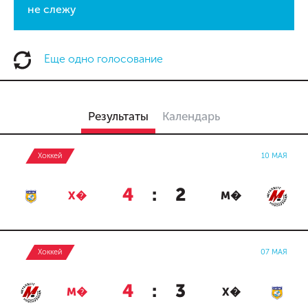
не слежу
Еще одно голосование
Результаты
Календарь
Хоккей
10 МАЯ
4
:
2
Х�
М�
Хоккей
07 МАЯ
4
:
3
М�
Х�