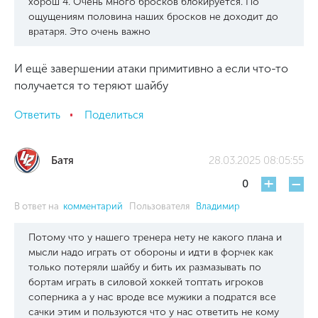
хорош 4. Очень много бросков блокируется. По
ощущениям половина наших бросков не доходит до
вратаря. Это очень важно
И ещё завершении атаки примитивно а если что-то
получается то теряют шайбу
Ответить
Поделиться
Батя
28.03.2025 08:05:55
+
-
0
В ответ на
комментарий
Пользователя
Владимир
Потому что у нашего тренера нету не какого плана и
мысли надо играть от обороны и идти в форчек как
только потеряли шайбу и бить их размазывать по
бортам играть в силовой хоккей топтать игроков
соперника а у нас вроде все мужики а подратся все
сачки этим и пользуются что у нас ответить не кому