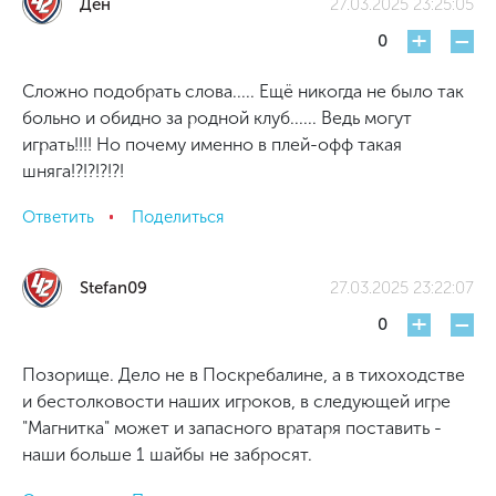
Ден
27.03.2025 23:25:05
+
-
0
Сложно подобрать слова..... Ещё никогда не было так
больно и обидно за родной клуб...... Ведь могут
играть!!!! Но почему именно в плей-офф такая
шняга!?!?!?!?!
Ответить
Поделиться
Stefan09
27.03.2025 23:22:07
+
-
0
Позорище. Дело не в Поскребалине, а в тихоходстве
и бестолковости наших игроков, в следующей игре
"Магнитка" может и запасного вратаря поставить -
наши больше 1 шайбы не забросят.