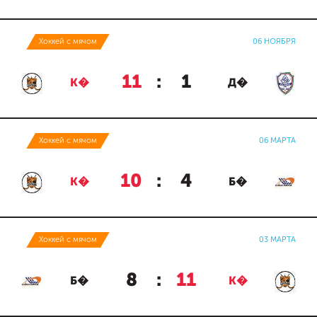
Хоккей с мячом
06 НОЯБРЯ
11
:
1
К�
Д�
Хоккей с мячом
06 МАРТА
10
:
4
К�
Б�
Хоккей с мячом
03 МАРТА
8
:
11
Б�
К�