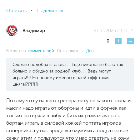
Ответить
Поделиться
Владимир
27.03.2025 23:31:14
+
-
0
В ответ на
комментарий
Пользователя
Ден
Сложно подобрать слова..... Ещё никогда не было так
больно и обидно за родной клуб...... Ведь могут
играть!!!! Но почему именно в плей-офф такая
шняга!?!?!?!?!
Потому что у нашего тренера нету не какого плана и
мысли надо играть от обороны и идти в форчек как
только потеряли шайбу и бить их размазывать по
бортам играть в силовой хоккей топтать игроков
соперника а у нас вроде все мужики а подратся все
сачки этим и пользуются что у нас ответить не кому