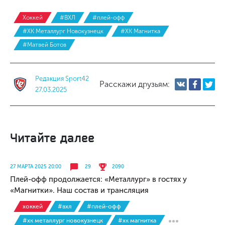
Хоккей
#ВХЛ
#плей-офф
#ХК Металлург Новокузнецк
#ХК Магнитка
#Матвей Ботов
Редакция Sport42
Расскажи друзьям:
27.03.2025
Читайте далее
27 МАРТА 2025 20:00
29
2090
Плей-офф продолжается: «Металлург» в гостях у
«Магнитки». Наш состав и трансляция
хоккей
#вхл
#плей-офф
#хк металлург новокузнецк
#хк магнитка