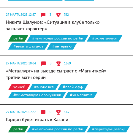
27 МАРТА 2025 12:57
3
752
Никита Шалунов: «Ситуация в клубе только
закаляет характер»
регби
#чемпионат россии по регби
#рк металлург
#никита шалунов
#интервью
27 МАРТА 2025 10:04
3
1369
«Металлург» на выезде сыграет с «Магниткой»
третий матч серии
хоккей
#анонс вхл
#плей-офф
#хк металлург новокузнецк
#хк магнитка
27 МАРТА 2025 07:27
0
573
Гордон будет играть в Казани
регби
#чемпионат россии по регби
#переходы (регби)