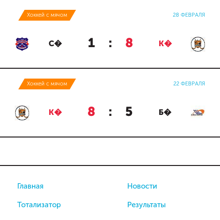
Хоккей с мячом
28 ФЕВРАЛЯ
1
:
8
С�
К�
Хоккей с мячом
22 ФЕВРАЛЯ
8
:
5
К�
Б�
Главная
Новости
Тотализатор
Результаты