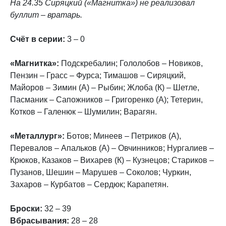
На 24.35 Сиряцкий («Магнитка») не реализовал
буллит – вратарь.
Счёт в серии:
3 – 0
«Магнитка»:
Подскребалин; Гололобов – Новиков,
Пензин – Грасс – Фурса; Тимашов – Сиряцкий,
Майоров – Зимин (А) – Рыбин; Жлоба (К) – Шетле,
Пасманик – Сапожников – Григоренко (А); Тетерин,
Котков – Галенюк – Шумилин; Варагян.
«Металлург»:
Ботов; Минеев – Петриков (А),
Перевалов – Апальков (А) – Овчинников; Нургалиев –
Крюков, Казаков – Вихарев (К) – Кузнецов; Стариков –
Пузанов, Шешин – Марушев – Соколов; Чуркин,
Захаров – Курбатов – Сердюк; Карапетян.
Броски:
32 – 39
Вбрасывания:
28 – 28