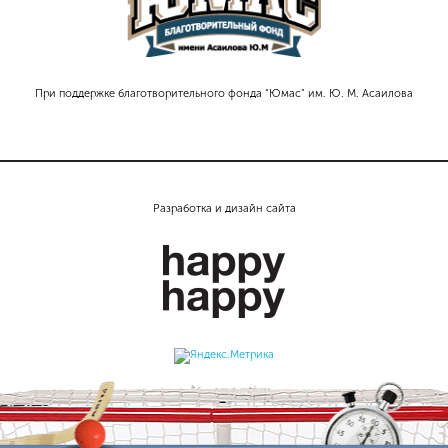
При поддержке благотворительного фонда "Юмас" им. Ю. М. Асаилова
Разработка и дизайн сайта