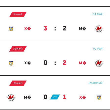
Хоккей
04 МАЯ
3
:
2
Х�
М�
Хоккей
02 МАЯ
0
:
2
Х�
М�
Хоккей
29 АПРЕЛЯ
0
:
1
М�
ОТ
Х�