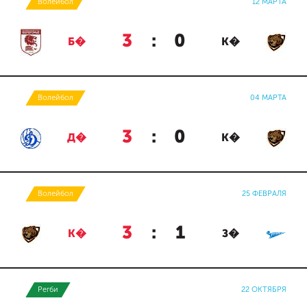
Волейбол
12 МАРТА
3
:
0
Б�
К�
Волейбол
04 МАРТА
3
:
0
Д�
К�
Волейбол
25 ФЕВРАЛЯ
3
:
1
К�
З�
Регби
22 ОКТЯБРЯ