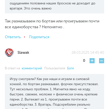
ощущениям половина наших бросков не доходит до
вратаря. Это очень важно
Так размазываем по бортам или проигрываем почти
все единоборства ? Непонятно .
Ответить
Поделиться
Slawak
28.03.2025 14:45:40
+
-
0
В ответ на
комментарий
Пользователя
Батя
Игру смотрели? Как раз наши и играли в силовой
хоккей, по бортам размазывал, форчек присутствовал.
Тут несколько проблем. 1. Магнитка явно на ходу,
быстрее, свежее, моложе + физически очень крепкие
парни. 2. Вытекает из 1, проигрываем почти все
единоборства. 3. Вратарь. Подскребалин реально