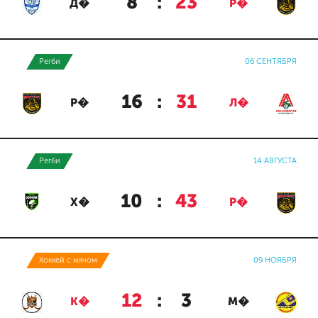
8
:
23
Д�
Р�
Регби
06 СЕНТЯБРЯ
16
:
31
Р�
Л�
Регби
14 АВГУСТА
10
:
43
Х�
Р�
Хоккей с мячом
09 НОЯБРЯ
12
:
3
К�
М�