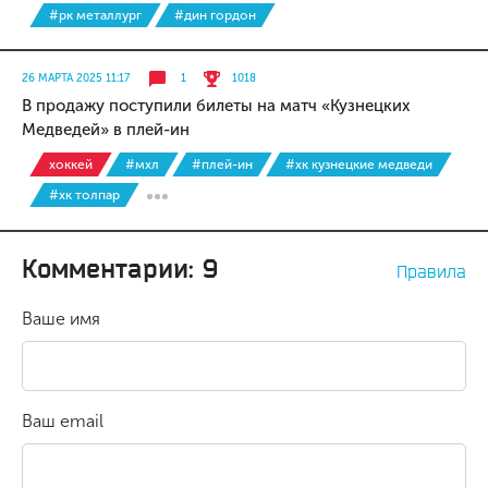
#рк металлург
#дин гордон
26 МАРТА 2025 11:17
1
1018
В продажу поступили билеты на матч «Кузнецких
Медведей» в плей-ин
хоккей
#мхл
#плей-ин
#хк кузнецкие медведи
#хк толпар
Комментарии: 9
Правила
Ваше имя
Ваш email