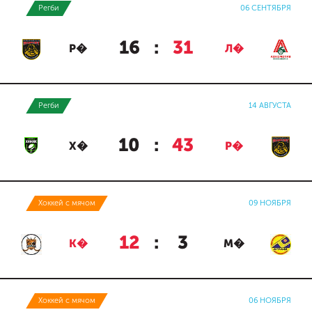
Регби
06 СЕНТЯБРЯ
16
:
31
Р�
Л�
Регби
14 АВГУСТА
10
:
43
Х�
Р�
Хоккей с мячом
09 НОЯБРЯ
12
:
3
К�
М�
Хоккей с мячом
06 НОЯБРЯ