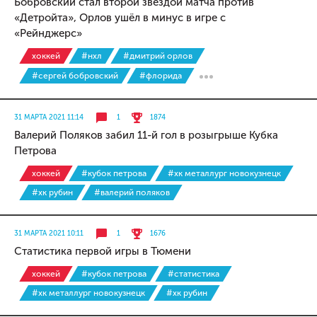
Бобровский стал второй звездой матча против
«Детройта», Орлов ушёл в минус в игре с
«Рейнджерс»
хоккей
#нхл
#дмитрий орлов
#сергей бобровский
#флорида
31 МАРТА 2021 11:14
1
1874
Валерий Поляков забил 11-й гол в розыгрыше Кубка
Петрова
хоккей
#кубок петрова
#хк металлург новокузнецк
#хк рубин
#валерий поляков
31 МАРТА 2021 10:11
1
1676
Статистика первой игры в Тюмени
хоккей
#кубок петрова
#статистика
#хк металлург новокузнецк
#хк рубин