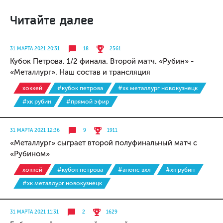
Читайте далее
31 МАРТА 2021 20:31
18
2561
Кубок Петрова. 1/2 финала. Второй матч. «Рубин» -
«Металлург». Наш состав и трансляция
хоккей
#кубок петрова
#хк металлург новокузнецк
#хк рубин
#прямой эфир
31 МАРТА 2021 12:36
9
1911
«Металлург» сыграет второй полуфинальный матч с
«Рубином»
хоккей
#кубок петрова
#анонс вхл
#хк рубин
#хк металлург новокузнецк
31 МАРТА 2021 11:31
2
1629