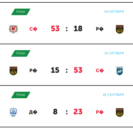
Регби
09 ОКТЯБРЯ
53
:
18
С�
Р�
Регби
01 ОКТЯБРЯ
15
:
53
Р�
С�
Регби
18 СЕНТЯБРЯ
8
:
23
Д�
Р�