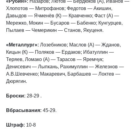
«Рубин»:
Назаров; Лютов — Бердюков (А), Иванов —
Хлопотов — Митрофанов; Федотов — Акишин,
Давыдов — Ячменёв (К) — Кравченко; Фаст (А) —
Мережко, Мокин — Бусаров — Бабенко; Кунгурцев,
Пылаев — Чемерикин — Станов, Якуценя.
«Металлург»:
Лозебников; Маслов (А) — Жданов,
Кицын (К) — Поляков — Ердаков; Ибатуллин —
Теряев, Ломако (А) — Тарасов — Яремчук;
Денисевич — Лыпкань, Рахимуллин — Железнов —
А.В.Шевченко; Макаревич, Барбашев — Локтев —
Дюрягин.
Броски:
28-29 .
Вбрасывания:
45-29.
Штраф:
10-8