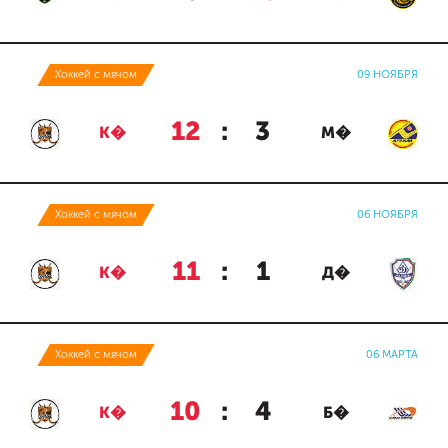
Хоккей с мячом
09 НОЯБРЯ
12
:
3
К�
М�
Хоккей с мячом
06 НОЯБРЯ
11
:
1
К�
Д�
Хоккей с мячом
06 МАРТА
10
:
4
К�
Б�