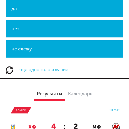
да
нет
не слежу
Еще одно голосование
Результаты
Календарь
Хоккей
10 МАЯ
4
:
2
Х�
М�