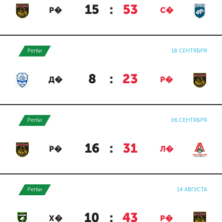
15
:
53
Р�
С�
Регби
18 СЕНТЯБРЯ
8
:
23
Д�
Р�
Регби
06 СЕНТЯБРЯ
16
:
31
Р�
Л�
Регби
14 АВГУСТА
10
:
43
Х�
Р�