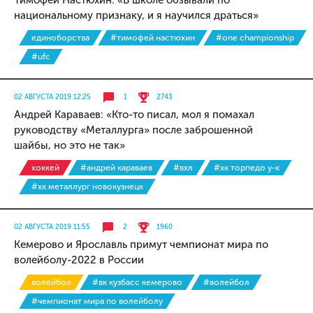
Тимофей Настюхин: «В школе обзывали по
национальному признаку, и я научился драться»
единоборства
#тимофей настюхин
#one championship
#ufc
02 АВГУСТА 2019 12:25
1
2743
Андрей Караваев: «Кто-то писал, мол я помахал
руководству «Металлурга» после заброшенной
шайбы, но это не так»
хоккей
#андрей караваев
#вхл
#хк торпедо у-к
#хк металлург новокузнецк
02 АВГУСТА 2019 11:55
2
1960
Кемерово и Ярославль примут чемпионат мира по
волейболу-2022 в России
волейбол
#вк кузбасс кемерово
#волейбол
#чемпионат мира по волейболу