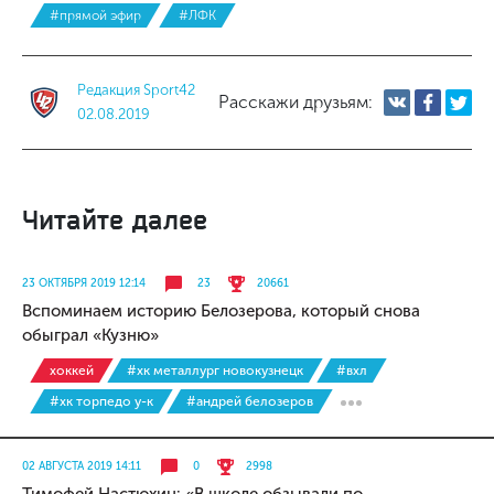
#прямой эфир
#ЛФК
Редакция Sport42
Расскажи друзьям:
02.08.2019
Читайте далее
23 ОКТЯБРЯ 2019 12:14
23
20661
Вспоминаем историю Белозерова, который снова
обыграл «Кузню»
хоккей
#хк металлург новокузнецк
#вхл
#хк торпедо у-к
#андрей белозеров
02 АВГУСТА 2019 14:11
0
2998