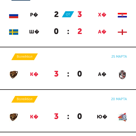
2
:
3
Р�
ОТ
Х�
0
:
2
Ш�
А�
Волейбол
25 МАРТА
3
:
0
К�
А�
Волейбол
20 МАРТА
3
:
0
К�
Ю�