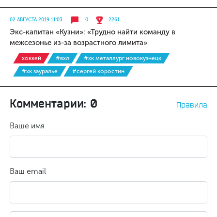
02 АВГУСТА 2019 11:03
0
2261
Экс-капитан «Кузни»: «Трудно найти команду в
межсезонье из-за возрастного лимита»
хоккей
#вхл
#хк металлург новокузнецк
#хк зауралье
#сергей коростин
Комментарии: 0
Правила
Ваше имя
Ваш email