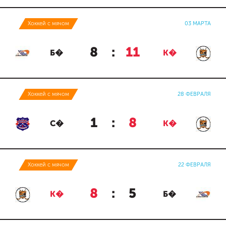
Хоккей с мячом
03 МАРТА
8
:
11
Б�
К�
Хоккей с мячом
28 ФЕВРАЛЯ
1
:
8
С�
К�
Хоккей с мячом
22 ФЕВРАЛЯ
8
:
5
К�
Б�