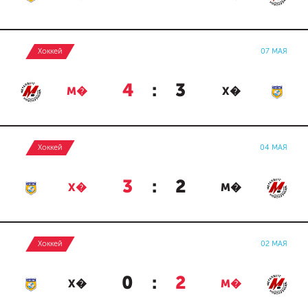
Хоккей
07 МАЯ
4
:
3
М�
Х�
Хоккей
04 МАЯ
3
:
2
Х�
М�
Хоккей
02 МАЯ
0
:
2
Х�
М�