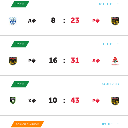
Регби
18 СЕНТЯБРЯ
8
:
23
Д�
Р�
Регби
06 СЕНТЯБРЯ
16
:
31
Р�
Л�
Регби
14 АВГУСТА
10
:
43
Х�
Р�
Хоккей с мячом
09 НОЯБРЯ