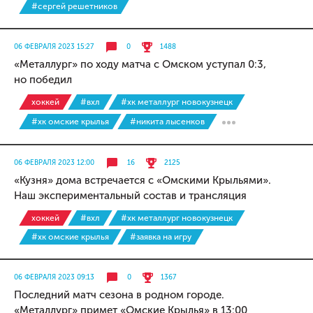
#сергей решетников
06 ФЕВРАЛЯ 2023 15:27
0
1488
«Металлург» по ходу матча с Омском уступал 0:3,
но победил
хоккей
#вхл
#хк металлург новокузнецк
#хк омские крылья
#никита лысенков
06 ФЕВРАЛЯ 2023 12:00
16
2125
«Кузня» дома встречается с «Омскими Крыльями».
Наш экспериментальный состав и трансляция
хоккей
#вхл
#хк металлург новокузнецк
#хк омские крылья
#заявка на игру
06 ФЕВРАЛЯ 2023 09:13
0
1367
Последний матч сезона в родном городе.
«Металлург» примет «Омские Крылья» в 13:00