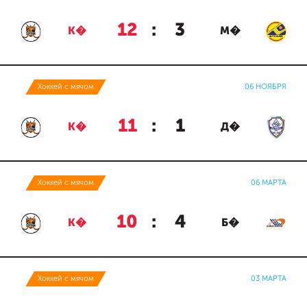
12
:
3
К�
М�
Хоккей с мячом
06 НОЯБРЯ
11
:
1
К�
Д�
Хоккей с мячом
06 МАРТА
10
:
4
К�
Б�
Хоккей с мячом
03 МАРТА