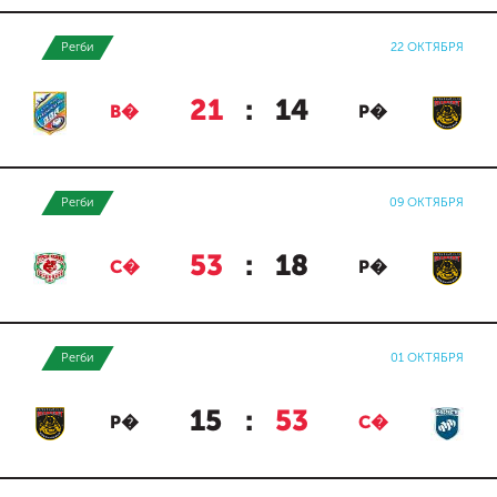
Регби
22 ОКТЯБРЯ
21
:
14
В�
Р�
Регби
09 ОКТЯБРЯ
53
:
18
С�
Р�
Регби
01 ОКТЯБРЯ
15
:
53
Р�
С�