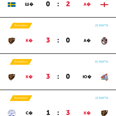
0
:
2
Ш�
А�
Волейбол
25 МАРТА
3
:
0
К�
А�
Волейбол
20 МАРТА
3
:
0
К�
Ю�
Волейбол
15 МАРТА
1
:
3
С�
К�