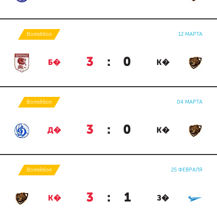
Волейбол
12 МАРТА
3
:
0
Б�
К�
Волейбол
04 МАРТА
3
:
0
Д�
К�
Волейбол
25 ФЕВРАЛЯ
3
:
1
К�
З�