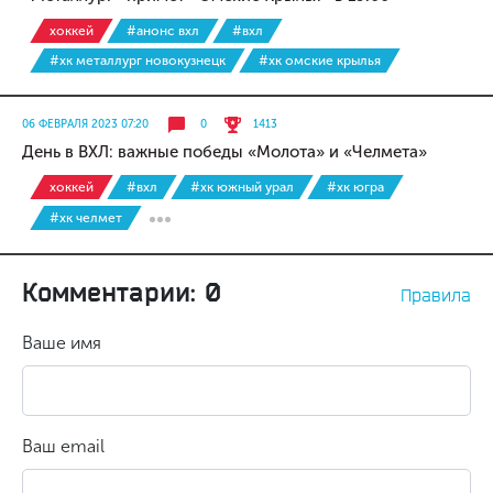
хоккей
#анонс вхл
#вхл
#хк металлург новокузнецк
#хк омские крылья
06 ФЕВРАЛЯ 2023 07:20
0
1413
День в ВХЛ: важные победы «Молота» и «Челмета»
хоккей
#вхл
#хк южный урал
#хк югра
#хк челмет
Комментарии: 0
Правила
Ваше имя
Ваш email