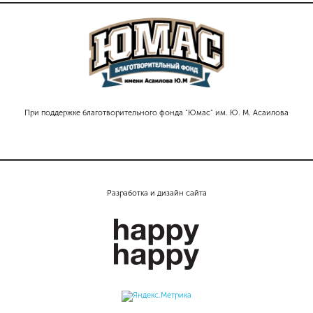
При поддержке благотворительного фонда "Юмас" им. Ю. М. Асаилова
Разработка и дизайн сайта