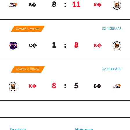
8
:
11
Б�
К�
Хоккей с мячом
28 ФЕВРАЛЯ
1
:
8
С�
К�
Хоккей с мячом
22 ФЕВРАЛЯ
8
:
5
К�
Б�
Главная
Новости