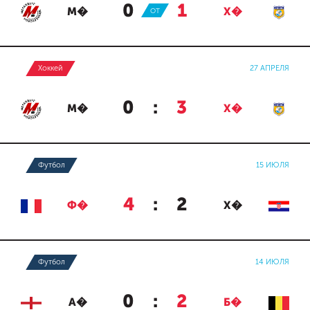
0
:
1
М�
ОТ
Х�
Хоккей
27 АПРЕЛЯ
0
:
3
М�
Х�
Футбол
15 ИЮЛЯ
4
:
2
Ф�
Х�
Футбол
14 ИЮЛЯ
0
:
2
А�
Б�