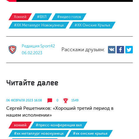
Хоккей
#ВХЛ
#видео голов
#ХК Металлург Новокузнецк
#ХК Омские Крылья
Редакция Sport42
Расскажи друзьям:
06.02.2023
Читайте далее
06 ФЕВРАЛЯ 2023 16:08
0
1549
Сергей Решетников: «Хороший третий период в
нашем исполнении»
хоккей
#пресс-конференция вхл
#хк металлург новокузнецк
#хк омские крылья