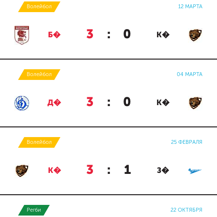
Волейбол
12 МАРТА
3
:
0
Б�
К�
Волейбол
04 МАРТА
3
:
0
Д�
К�
Волейбол
25 ФЕВРАЛЯ
3
:
1
К�
З�
Регби
22 ОКТЯБРЯ