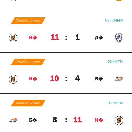
Хоккей с мячом
06 НОЯБРЯ
11
:
1
К�
Д�
Хоккей с мячом
06 МАРТА
10
:
4
К�
Б�
Хоккей с мячом
03 МАРТА
8
:
11
Б�
К�