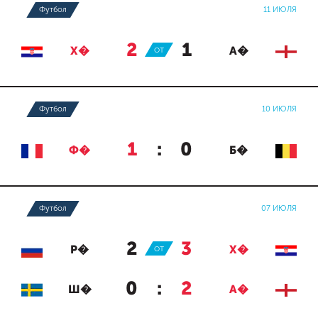
Футбол
11 ИЮЛЯ
2
:
1
Х�
ОТ
А�
Футбол
10 ИЮЛЯ
1
:
0
Ф�
Б�
Футбол
07 ИЮЛЯ
2
:
3
Р�
ОТ
Х�
0
:
2
Ш�
А�