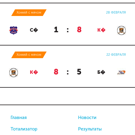
Хоккей с мячом
28 ФЕВРАЛЯ
1
:
8
С�
К�
Хоккей с мячом
22 ФЕВРАЛЯ
8
:
5
К�
Б�
Главная
Новости
Тотализатор
Результаты