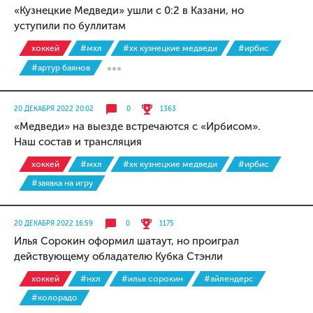
«Кузнецкие Медведи» ушли с 0:2 в Казани, но
уступили по буллитам
хоккей
#мхл
#хк кузнецкие медведи
#ирбис
#артур баянов
20 ДЕКАБРЯ 2022 20:02
0
1363
«Медведи» на выезде встречаются с «Ирбисом».
Наш состав и трансляция
хоккей
#мхл
#хк кузнецкие медведи
#ирбис
#заявка на игру
20 ДЕКАБРЯ 2022 16:59
0
1175
Илья Сорокин оформил шатаут, но проиграл
действующему обладателю Кубка Стэнли
хоккей
#нхл
#илья сорокин
#айлендерс
#колорадо