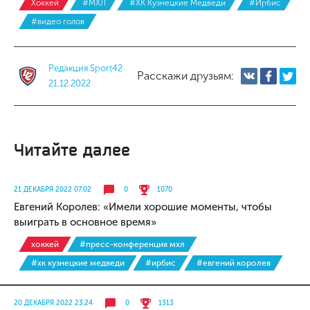
Хоккей
#МХЛ
#ХК Кузнецкие Медведи
#Ирбис
#видео голов
Редакция Sport42
Расскажи друзьям:
21.12.2022
Читайте далее
21 ДЕКАБРЯ 2022 07:02
0
1070
Евгений Королев: «Имели хорошие моменты, чтобы
выиграть в основное время»
хоккей
#пресс-конференция мхл
#хк кузнецкие медведи
#ирбис
#евгений королев
20 ДЕКАБРЯ 2022 23:24
0
1313