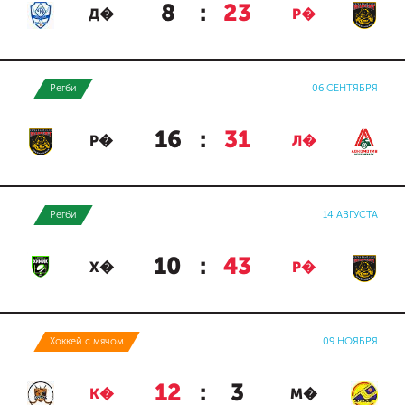
8
:
23
Д�
Р�
Регби
06 СЕНТЯБРЯ
16
:
31
Р�
Л�
Регби
14 АВГУСТА
10
:
43
Х�
Р�
Хоккей с мячом
09 НОЯБРЯ
12
:
3
К�
М�