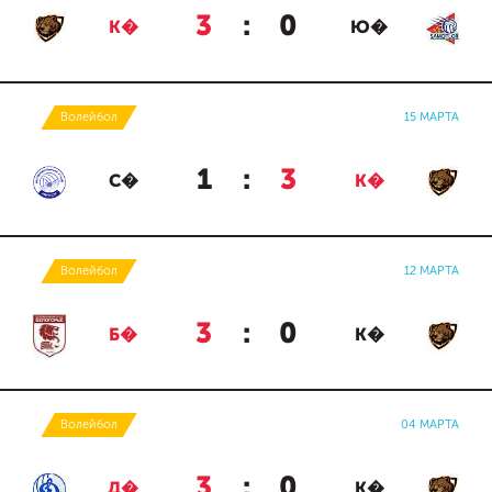
3
:
0
К�
Ю�
Волейбол
15 МАРТА
1
:
3
С�
К�
Волейбол
12 МАРТА
3
:
0
Б�
К�
Волейбол
04 МАРТА
3
:
0
Д�
К�