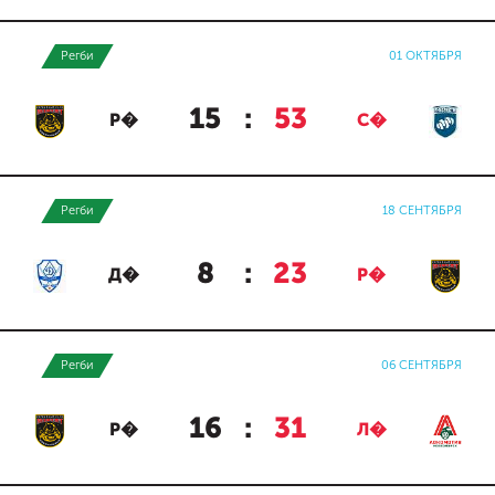
Регби
01 ОКТЯБРЯ
15
:
53
Р�
С�
Регби
18 СЕНТЯБРЯ
8
:
23
Д�
Р�
Регби
06 СЕНТЯБРЯ
16
:
31
Р�
Л�