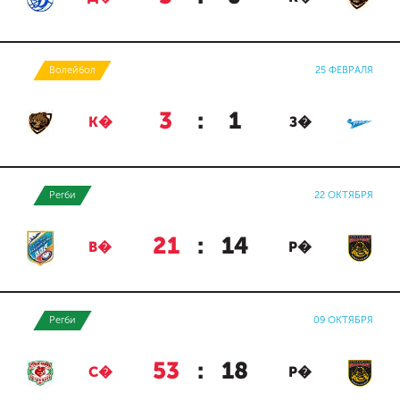
Волейбол
25 ФЕВРАЛЯ
3
:
1
К�
З�
Регби
22 ОКТЯБРЯ
21
:
14
В�
Р�
Регби
09 ОКТЯБРЯ
53
:
18
С�
Р�