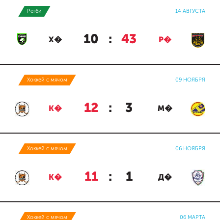
Регби
14 АВГУСТА
10
:
43
Х�
Р�
Хоккей с мячом
09 НОЯБРЯ
12
:
3
К�
М�
Хоккей с мячом
06 НОЯБРЯ
11
:
1
К�
Д�
Хоккей с мячом
06 МАРТА