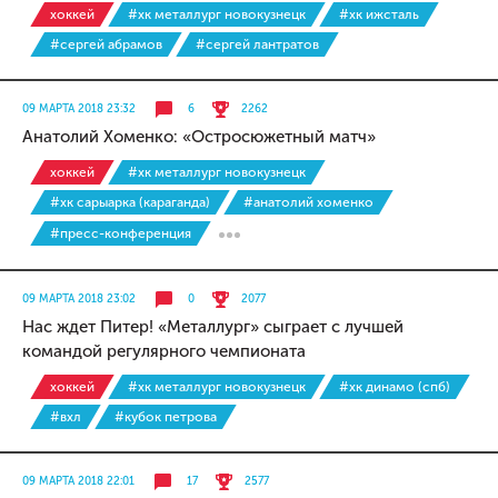
хоккей
#хк металлург новокузнецк
#хк ижсталь
#сергей абрамов
#сергей лантратов
09 МАРТА 2018 23:32
6
2262
Анатолий Хоменко: «Остросюжетный матч»
хоккей
#хк металлург новокузнецк
#хк сарыарка (караганда)
#анатолий хоменко
#пресс-конференция
09 МАРТА 2018 23:02
0
2077
Нас ждет Питер! «Металлург» сыграет с лучшей
командой регулярного чемпионата
хоккей
#хк металлург новокузнецк
#хк динамо (спб)
#вхл
#кубок петрова
09 МАРТА 2018 22:01
17
2577