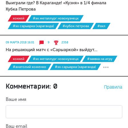
Выиграли где? В Караганде! «Кузня» в 1/4 финала
Кубка Петрова
хоккей
#хк металлург новокузнецк
#хк сарыарка (караганда)
#кубок петрова
#вхл
09 МАРТА 2018 16:01
9
2358
На решающий матч с «Сарыаркой» выйдут...
хоккей
#хк металлург новокузнецк
#заявка на игру
#анатолий хоменко
#хк сарыарка (караганда)
Комментарии: 0
Правила
Ваше имя
Ваш email