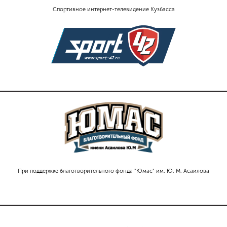
Спортивное интернет-телевидение Кузбасса
При поддержке благотворительного фонда "Юмас" им. Ю. М. Асаилова