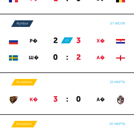
Футбол
07 ИЮЛЯ
2
:
3
Р�
ОТ
Х�
0
:
2
Ш�
А�
Волейбол
25 МАРТА
3
:
0
К�
А�
Волейбол
20 МАРТА