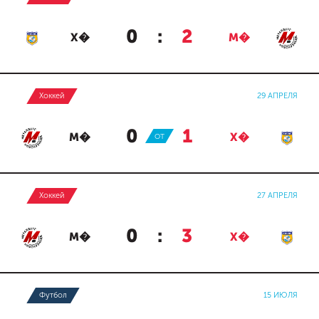
0
:
2
Х�
М�
Хоккей
29 АПРЕЛЯ
0
:
1
М�
ОТ
Х�
Хоккей
27 АПРЕЛЯ
0
:
3
М�
Х�
Футбол
15 ИЮЛЯ