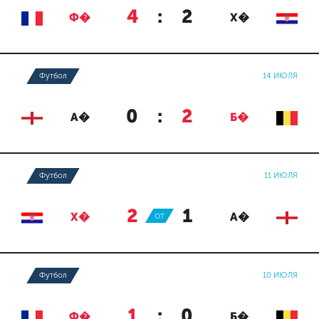
4
:
2
Ф�
Х�
Футбол
14 ИЮЛЯ
0
:
2
А�
Б�
Футбол
11 ИЮЛЯ
2
:
1
Х�
ОТ
А�
Футбол
10 ИЮЛЯ
1
:
0
Ф�
Б�