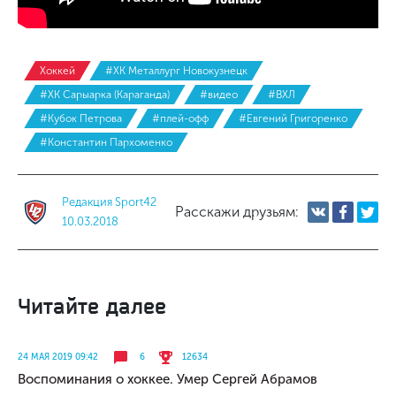
Хоккей
#ХК Металлург Новокузнецк
#ХК Сарыарка (Караганда)
#видео
#ВХЛ
#Кубок Петрова
#плей-офф
#Евгений Григоренко
#Константин Пархоменко
Редакция Sport42
Расскажи друзьям:
10.03.2018
Читайте далее
24 МАЯ 2019 09:42
6
12634
Воспоминания о хоккее. Умер Сергей Абрамов