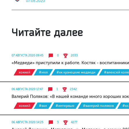
07.08.2020
Читайте далее
07 АВГУСТА 2020 09:45
0
2033
«Медведи» приступили к работе. Костяк - воспитанник
хоккей
#мхл
#хк кузнецкие медведи
#алексей коле
06 АВГУСТА 2020 17:47
1
2342
Валерий Поляков: «В нашей команде много хороших хок
хоккей
#вхл
#интервью
#валерий поляков
#хк
06 АВГУСТА 2020 14:25
3
4277