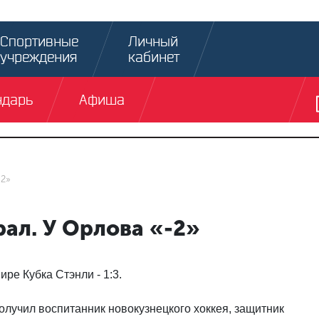
Спортивные
Личный
учреждения
кабинет
ндарь
Афиша
-2»
ал. У Орлова «-2»
ре Кубка Стэнли - 1:3.
олучил воспитанник новокузнецкого хоккея, защитник