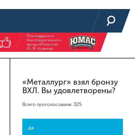
При поддержке
благотворительного
фонда «Юмас» им.
Ю. М. Асаилова
«Металлург» взял бронзу
ВХЛ. Вы удовлетворены?
Всего проголосовали: 325
да