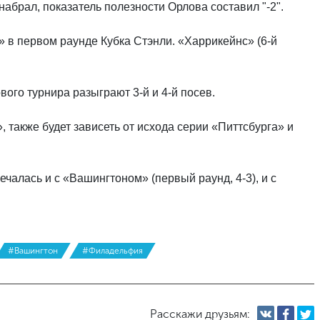
набрал, показатель полезности Орлова составил "-2".
 в первом раунде Кубка Стэнли. «Харрикейнс» (6-й
ого турнира разыграют 3-й и 4-й посев.
, также будет зависеть от исхода серии «Питтсбурга» и
алась и с «Вашингтоном» (первый раунд, 4-3), и с
#Вашингтон
#Филадельфия
Расскажи друзьям: