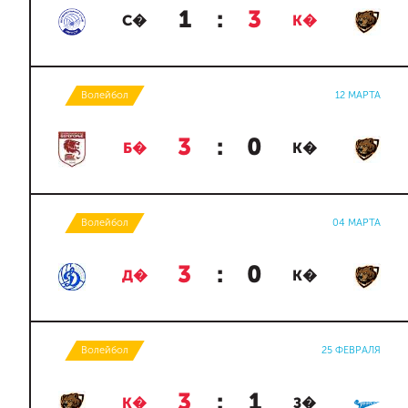
1
:
3
С�
К�
Волейбол
12 МАРТА
3
:
0
Б�
К�
Волейбол
04 МАРТА
3
:
0
Д�
К�
Волейбол
25 ФЕВРАЛЯ
3
:
1
К�
З�