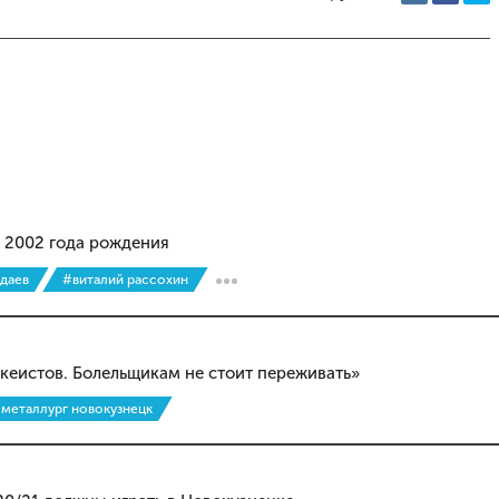
и 2002 года рождения
даев
#виталий рассохин
кеистов. Болельщикам не стоит переживать»
 металлург новокузнецк