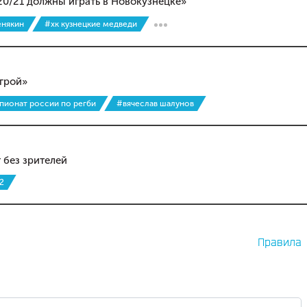
20/21 должны играть в Новокузнецке»
енякин
#хк кузнецкие медведи
грой»
мпионат россии по регби
#вячеслав шалунов
 без зрителей
2
Правила