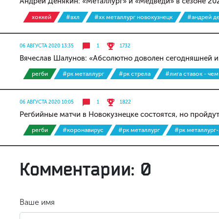
Андрей Денякин: «Металлург» и «Медведи» в сезоне 20
хоккей
#вхл
#хк металлург новокузнецк
#андрей д
06 АВГУСТА 2020 13:35
1
1732
Вячеслав Шалунов: «Абсолютно доволен сегодняшней и
регби
#рк металлург
#рк стрела
#лига ставок - че
06 АВГУСТА 2020 10:05
1
1822
Регбийные матчи в Новокузнецке состоятся, но пройдут
регби
#коронавирус
#рк металлург
#рк металлург-
Комментарии: 0
Ваше имя