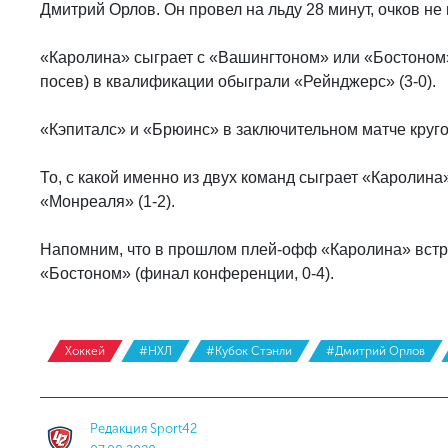
Дмитрий Орлов. Он провел на льду 28 минут, очков не 
«Каролина» сыграет с «Вашингтоном» или «Бостоном»
посев) в квалификации обыграли «Рейнджерс» (3-0).
«Кэпиталс» и «Брюинс» в заключительном матче кругов
То, с какой именно из двух команд сыграет «Каролина»
«Монреаля» (1-2).
Напомним, что в прошлом плей-офф «Каролина» встреч
«Бостоном» (финал конференции, 0-4).
Хоккей
#НХЛ
#Кубок Стэнли
#Дмитрий Орлов
Редакция Sport42