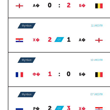
0
:
2
А�
Б�
Футбол
11 ИЮЛЯ
2
:
1
Х�
ОТ
А�
Футбол
10 ИЮЛЯ
1
:
0
Ф�
Б�
Футбол
07 ИЮЛЯ
2
:
3
Р�
ОТ
Х�