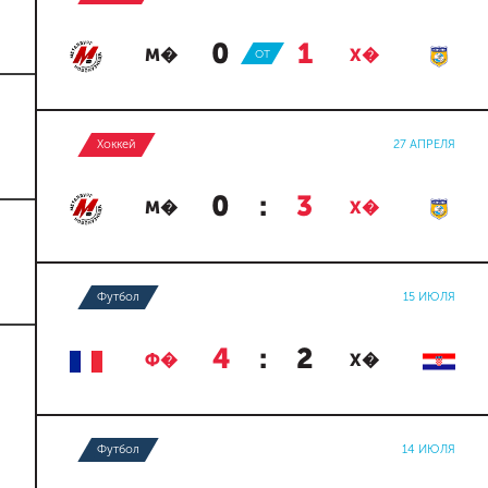
0
:
1
М�
ОТ
Х�
Хоккей
27 АПРЕЛЯ
0
:
3
М�
Х�
Футбол
15 ИЮЛЯ
4
:
2
Ф�
Х�
Футбол
14 ИЮЛЯ