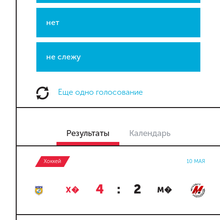
нет
не слежу
Еще одно голосование
Результаты
Календарь
Хоккей
10 МАЯ
4
:
2
Х�
М�