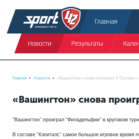
Главная
Новости
Результаты
Кале
Главная
Новости
«Вашингтон» снова проиграл. У Орлова «
«Вашингтон» снова проигр
"Вашингтон" проиграл "Филадельфии" в круговом турни
В составе "Кэпиталс" самое большое игровое время п