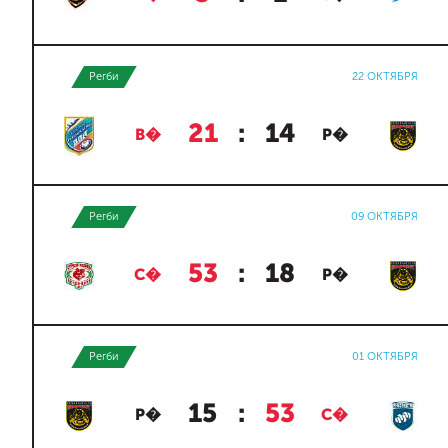
Регби
22 ОКТЯБРЯ
21
:
14
В�
Р�
Регби
09 ОКТЯБРЯ
53
:
18
С�
Р�
Регби
01 ОКТЯБРЯ
15
:
53
Р�
С�