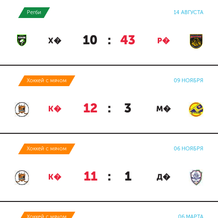
Регби
14 АВГУСТА
10
:
43
Х�
Р�
Хоккей с мячом
09 НОЯБРЯ
12
:
3
К�
М�
Хоккей с мячом
06 НОЯБРЯ
11
:
1
К�
Д�
Хоккей с мячом
06 МАРТА