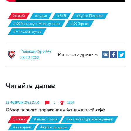
Хоккей
#судьи
#ВХЛ
#Кубок Петрова
#ХК Металлург Новокузнецк
#ХК Горняк
#Николай Глухов
Редакция Sport42
Расскажи друзьям:
23.02.2022
Читайте далее
22 ФЕВРАЛЯ 2022 23:55
1
1650
Обзор первого поражения «Кузни» в плей-офф
хоккей
#видео голов
#хк металлург новокузнецк
#хк горняк
#кубок петрова