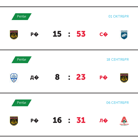
Регби
01 ОКТЯБРЯ
15
:
53
Р�
С�
Регби
18 СЕНТЯБРЯ
8
:
23
Д�
Р�
Регби
06 СЕНТЯБРЯ
16
:
31
Р�
Л�