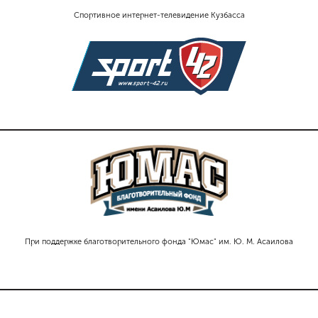
Спортивное интернет-телевидение Кузбасса
При поддержке благотворительного фонда "Юмас" им. Ю. М. Асаилова