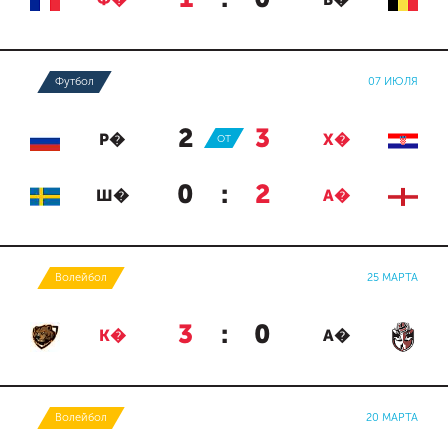
Ф�
Б�
Футбол
07 ИЮЛЯ
2
:
3
Р�
ОТ
Х�
0
:
2
Ш�
А�
Волейбол
25 МАРТА
3
:
0
К�
А�
Волейбол
20 МАРТА