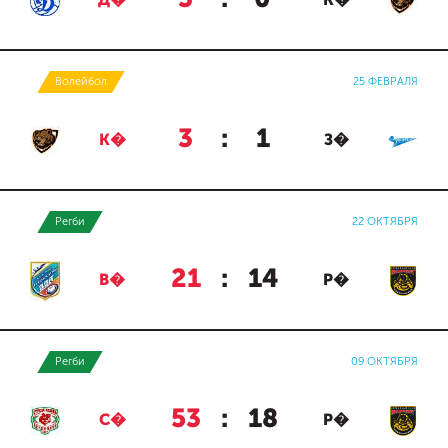
Д�
К�
Волейбол
25 ФЕВРАЛЯ
3
:
1
К�
З�
Регби
22 ОКТЯБРЯ
21
:
14
В�
Р�
Регби
09 ОКТЯБРЯ
53
:
18
С�
Р�