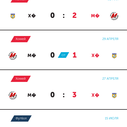
0
:
2
Х�
М�
Хоккей
29 АПРЕЛЯ
0
:
1
М�
ОТ
Х�
Хоккей
27 АПРЕЛЯ
0
:
3
М�
Х�
Футбол
15 ИЮЛЯ