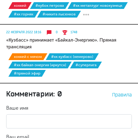
хоккей
#кубок петрова
#хк металлург новокузнецк
#хк горняк
#никита лысенков
22 ФЕВРАЛЯ 2022 18:16
0
1748
«Кузбасс» принимает «Байкал-Энергию». Прямая
трансляция
хоккей с мячом
#хк кузбасс (кемерово)
#хк байкал-энергия (иркутск)
#суперлига
#прямой эфир
Комментарии: 0
Правила
Ваше имя
Ваш email