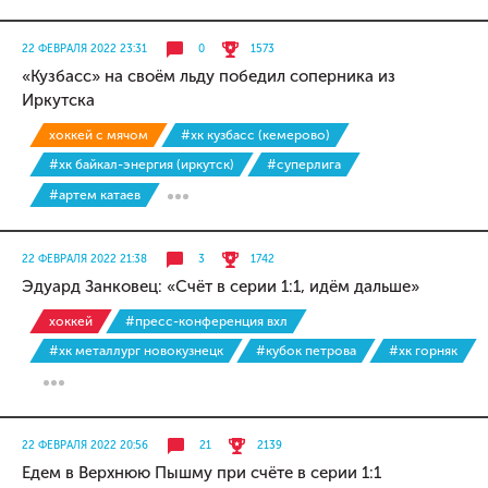
22 ФЕВРАЛЯ 2022 23:31
0
1573
«Кузбасс» на своём льду победил соперника из
Иркутска
хоккей с мячом
#хк кузбасс (кемерово)
#хк байкал-энергия (иркутск)
#суперлига
#артем катаев
22 ФЕВРАЛЯ 2022 21:38
3
1742
Эдуард Занковец: «Счёт в серии 1:1, идём дальше»
хоккей
#пресс-конференция вхл
#хк металлург новокузнецк
#кубок петрова
#хк горняк
22 ФЕВРАЛЯ 2022 20:56
21
2139
Едем в Верхнюю Пышму при счёте в серии 1:1