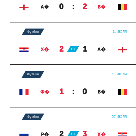
0
:
2
А�
Б�
Футбол
11 ИЮЛЯ
2
:
1
Х�
ОТ
А�
Футбол
10 ИЮЛЯ
1
:
0
Ф�
Б�
Футбол
07 ИЮЛЯ
2
:
3
Р�
ОТ
Х�