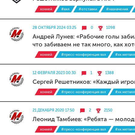
хоккей
#вхл
#отставки
#назначения
28 ОКТЯБРЯ 2024 03:25
0
1098
Андрей Лунев: «Рабочие голы заб
что забиваем не так много, как хо
хоккей
#пресс-конференция вхл
#хк металл
12 ФЕВРАЛЯ 2023 00:30
1
1388
Сергей Решетников: «Каждый игрок
хоккей
#пресс-конференция вхл
#хк металл
21 ДЕКАБРЯ 2020 17:50
2
2150
Леонид Тамбиев: «Ребята — молод
хоккей
#пресс-конференция вхл
#хк металл