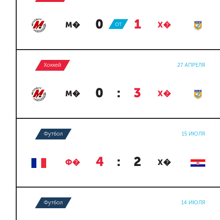
0
:
1
М�
ОТ
Х�
Хоккей
27 АПРЕЛЯ
0
:
3
М�
Х�
Футбол
15 ИЮЛЯ
4
:
2
Ф�
Х�
Футбол
14 ИЮЛЯ