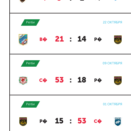
Регби
22 ОКТЯБРЯ
21
:
14
В�
Р�
Регби
09 ОКТЯБРЯ
53
:
18
С�
Р�
Регби
01 ОКТЯБРЯ
15
:
53
Р�
С�