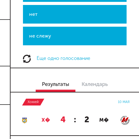
нет
не слежу
Еще одно голосование
Результаты
Календарь
Хоккей
10 МАЯ
4
:
2
Х�
М�