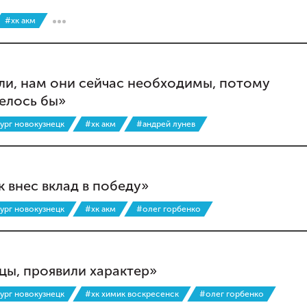
#хк акм
или, нам они сейчас необходимы, потому
телось бы»
ург новокузнецк
#хк акм
#андрей лунев
 внес вклад в победу»
ург новокузнецк
#хк акм
#олег горбенко
цы, проявили характер»
ург новокузнецк
#хк химик воскресенск
#олег горбенко