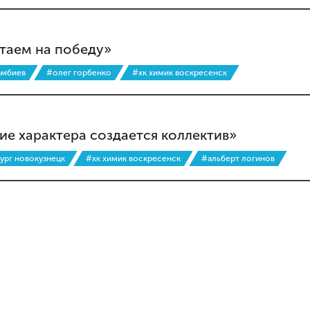
таем на победу»
амбиев
#олег горбенко
#хк химик воскресенск
ие характера создается коллектив»
ург новокузнецк
#хк химик воскресенск
#альберт логинов