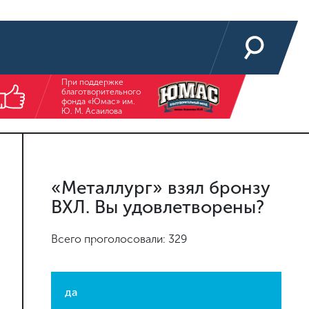
При поддержке
благотворительного
фонда «Юмас» им.
Ю. М. Асаилова
«Металлург» взял бронзу
ВХЛ. Вы удовлетворены?
Всего проголосовали: 329
да