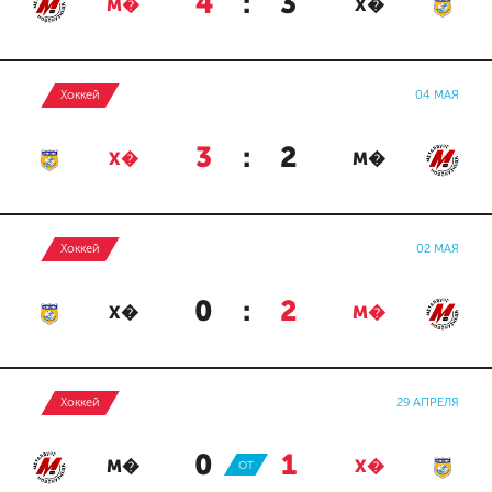
4
:
3
М�
Х�
Хоккей
04 МАЯ
3
:
2
Х�
М�
Хоккей
02 МАЯ
0
:
2
Х�
М�
Хоккей
29 АПРЕЛЯ
0
:
1
М�
ОТ
Х�