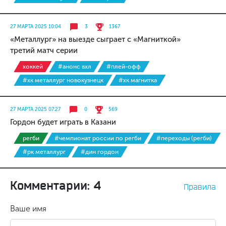
27 МАРТА 2025 10:04
3
1367
«Металлург» на выезде сыграет с «Магниткой»
третий матч серии
хоккей
#анонс вхл
#плей-офф
#хк металлург новокузнецк
#хк магнитка
27 МАРТА 2025 07:27
0
569
Гордон будет играть в Казани
регби
#чемпионат россии по регби
#переходы (регби)
#рк металлург
#дин гордон
Комментарии: 4
Правила
Ваше имя