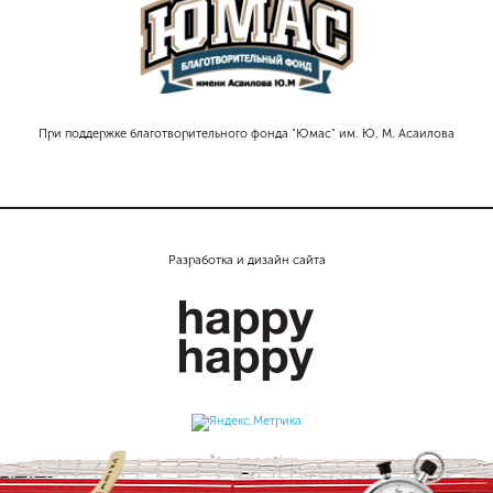
При поддержке благотворительного фонда "Юмас" им. Ю. М. Асаилова
Разработка и дизайн сайта