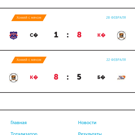
Хоккей с мячом
28 ФЕВРАЛЯ
1
:
8
С�
К�
Хоккей с мячом
22 ФЕВРАЛЯ
8
:
5
К�
Б�
Главная
Новости
Тотализатор
Результаты