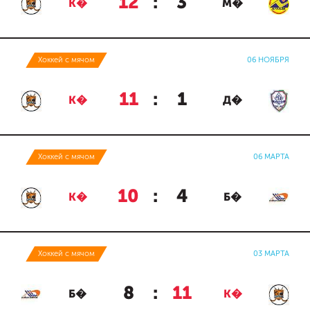
12
:
3
К�
М�
Хоккей с мячом
06 НОЯБРЯ
11
:
1
К�
Д�
Хоккей с мячом
06 МАРТА
10
:
4
К�
Б�
Хоккей с мячом
03 МАРТА
8
:
11
Б�
К�