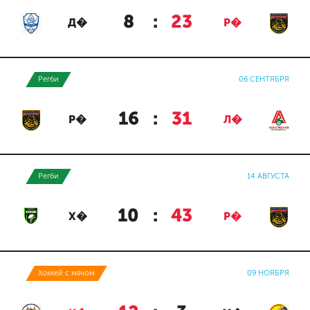
8
:
23
Д�
Р�
Регби
06 СЕНТЯБРЯ
16
:
31
Р�
Л�
Регби
14 АВГУСТА
10
:
43
Х�
Р�
Хоккей с мячом
09 НОЯБРЯ