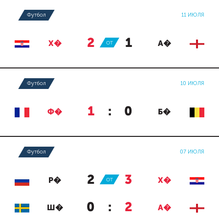
Футбол
11 ИЮЛЯ
2
:
1
Х�
ОТ
А�
Футбол
10 ИЮЛЯ
1
:
0
Ф�
Б�
Футбол
07 ИЮЛЯ
2
:
3
Р�
ОТ
Х�
0
:
2
Ш�
А�