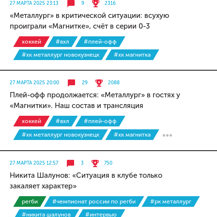
27 МАРТА 2025 23:13
9
2316
«Металлург» в критической ситуации: всухую
проиграли «Магнитке», счёт в серии 0-3
хоккей
#вхл
#плей-офф
#хк металлург новокузнецк
#хк магнитка
27 МАРТА 2025 20:00
29
2088
Плей-офф продолжается: «Металлург» в гостях у
«Магнитки». Наш состав и трансляция
хоккей
#вхл
#плей-офф
#хк металлург новокузнецк
#хк магнитка
27 МАРТА 2025 12:57
3
750
Никита Шалунов: «Ситуация в клубе только
закаляет характер»
регби
#чемпионат россии по регби
#рк металлург
#никита шалунов
#интервью