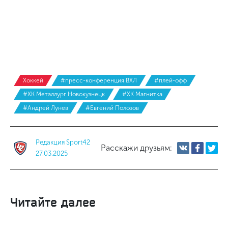
Хоккей
#пресс-конференция ВХЛ
#плей-офф
#ХК Металлург Новокузнецк
#ХК Магнитка
#Андрей Лунев
#Евгений Полозов
Редакция Sport42
Расскажи друзьям:
27.03.2025
Читайте далее