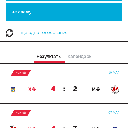
не слежу
Еще одно голосование
Результаты
Календарь
Хоккей
10 МАЯ
4
:
2
Х�
М�
Хоккей
07 МАЯ