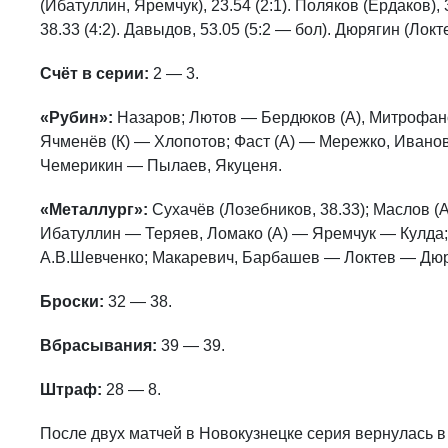
(Ибатуллин, Яремчук), 23.54 (2:1). Поляков (Ердаков), 3
38.33 (4:2). Давыдов, 53.05 (5:2 — бол). Дюрягин (Локте
Счёт в серии:
2 — 3.
«Рубин»:
Назаров; Лютов — Бердюков (А), Митрофа
Ячменёв (К) — Хлопотов; Фаст (А) — Мережко, Ивано
Чемерикин — Пылаев, Якуценя.
«Металлург»:
Сухачёв (Лозебников, 38.33); Маслов (
Ибатуллин — Теряев, Ломако (А) — Яремчук — Кулда
А.В.Шевченко; Макаревич, Барбашев — Локтев — Дюр
Броски:
32 — 38.
Вбрасывания:
39 — 39.
Штраф:
28 — 8.
После двух матчей в Новокузнецке серия вернулась в