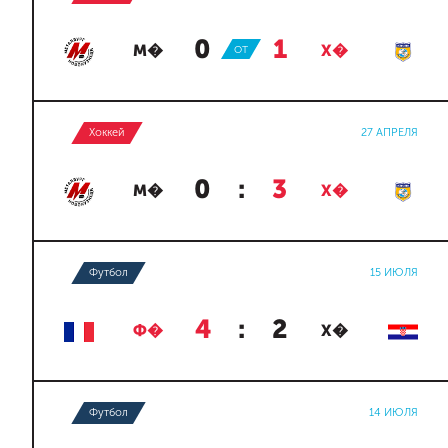
0
:
1
М�
ОТ
Х�
Хоккей
27 АПРЕЛЯ
0
:
3
М�
Х�
Футбол
15 ИЮЛЯ
4
:
2
Ф�
Х�
Футбол
14 ИЮЛЯ