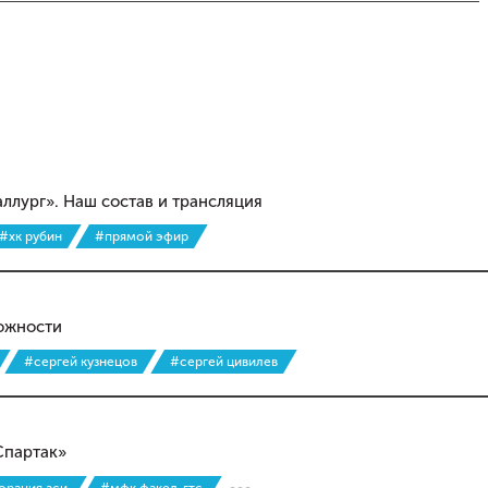
аллург». Наш состав и трансляция
#хк рубин
#прямой эфир
ожности
#сергей кузнецов
#сергей цивилев
Спартак»