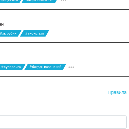
орация аси
#мфк факел-гтс
ни
#хк рубин
#анонс вхл
#суперлига
#богдан павенский
Правила