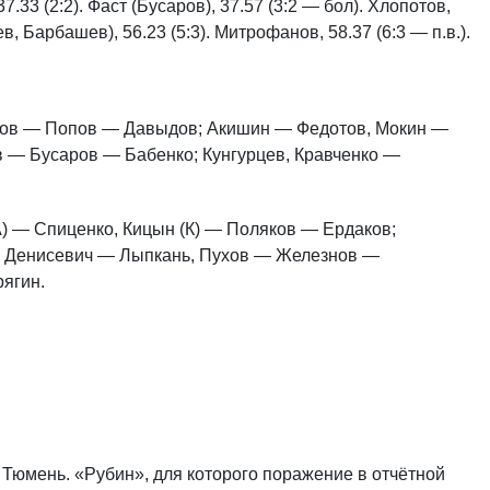
7.33 (2:2). Фаст (Бусаров), 37.57 (3:2 — бол). Хлопотов,
в, Барбашев), 56.23 (5:3). Митрофанов, 58.37 (6:3 — п.в.).
нов — Попов — Давыдов; Акишин — Федотов, Мокин —
в — Бусаров — Бабенко; Кунгурцев, Кравченко —
А) — Спиценко, Кицын (К) — Поляков — Ердаков;
; Денисевич — Лыпкань, Пухов — Железнов —
ягин.
 Тюмень. «Рубин», для которого поражение в отчётной