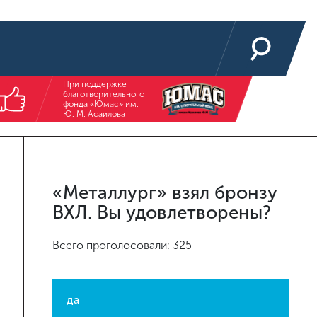
При поддержке
благотворительного
фонда «Юмас» им.
Ю. М. Асаилова
«Металлург» взял бронзу
ВХЛ. Вы удовлетворены?
Всего проголосовали: 325
да