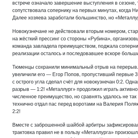
встрече означало завершение выступления в сезоне, 
сопутствовала сопернику на первых минутах, когда Ни
Далее хозяева заработали большинство, но «Металлу
Новокузнечане не действовали вторым номером, стар
на жёсткий прессинг со стороны «Рубина», организо
команда завладела преимуществом, поджала соперника
реализации осталось и последовавшее вскоре большин
Тюменцы сохранили минимальный отрыв на перерыв. А
увеличили его — Егор Попов, пропустивший первые 3
с острого угла сделал счёт для новокузнечан 0:2. Одн
разрыв — 1:2! «Металлург» продолжил играть активно
численное преимущество, но сравнять удалось не так
технично отдал пас перед воротами на Валерия Поля
2:2!
Вместе с заброшенной шайбой арбитры зафиксировали
трактовка правил не в пользу «Металлурга» произошл