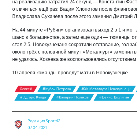
на реализацию затратил 24 секунд — Константин Фаст
отличиться ещё раз: Вадим Хлопотов после фланговой
Владислава Сухачёва после этого заменил Дмитрий Л
На 44 минуте «Рубин» организовал выход 2 в 1 и мог
шанс в большинстве, а затем ещё один — тюменцы от
стал 2:5. Новокузнечане сократили отставание, гол з
около трёх с половиной минут, «Металлург» заменил в
не удалось. Хозяева же воспользовались отсутствием н
10 апреля команды проведут матч в Новокузнецке.
Хоккей
#Кубок Петрова
#ХК Металлург Новокузнецк
#Эдгарс Кулда
#Валерий Поляков
#Денис Дюрягин
Редакция Sport42
07.04.2021