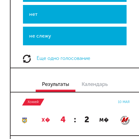
нет
не слежу
Еще одно голосование
Результаты
Календарь
Хоккей
10 МАЯ
4
:
2
Х�
М�