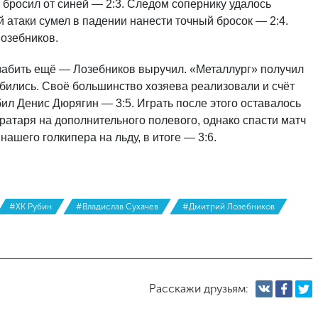
 бросил от синей — 2:3. Следом сопернику удалось
 атаки сумел в падении нанести точный бросок — 2:4.
озебников.
 забить ещё — Лозебников выручил. «Металлург» получил
бились. Своё большинство хозяева реализовали и счёт
абил Денис Дюрягин — 3:5. Играть после этого оставалось
ратаря на дополнительного полевого, однако спасти матч
ашего голкипера на льду, в итоге — 3:6.
#ХК Рубин
#Владислав Сухачев
#Дмитрий Лозебников
Расскажи друзьям: