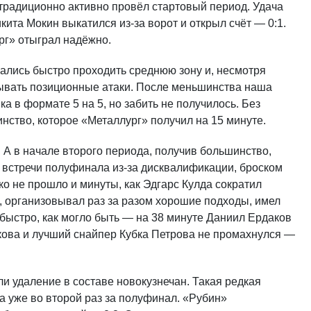
традиционно активно провёл стартовый период. Удача
кита Мокин выкатился из-за ворот и открыл счёт — 0:1.
рг» отыграл надёжно.
ались быстро проходить среднюю зону и, несмотря
вывать позиционные атаки. После меньшинства наша
 в формате 5 на 5, но забить не получилось. Без
ство, которое «Металлург» получил на 15 минуте.
 в начале второго периода, получив большинство,
 встречи полуфинала из-за дисквалификации, броском
ако не прошло и минуты, как Эдгарс Кулда сократил
, организовывал раз за разом хорошие подходы, имел
 быстро, как могло быть — на 38 минуте Даниил Ердаков
кова и лучший снайпер Кубка Петрова не промахнулся —
 удаление в составе новокузнечан. Такая редкая
а уже во второй раз за полуфинал. «Рубин»