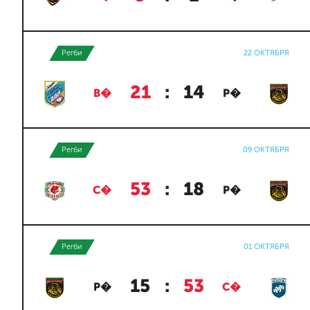
Регби
22 ОКТЯБРЯ
21
:
14
В�
Р�
Регби
09 ОКТЯБРЯ
53
:
18
С�
Р�
Регби
01 ОКТЯБРЯ
15
:
53
Р�
С�