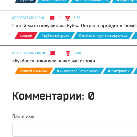
футбол
#сиб-транзит
#сергей малышев
#мфк корп
07 АПРЕЛЯ 2021 10:41
2
2157
Пятый матч полуфинала Кубка Петрова пройдёт в Тюме
хоккей
#кубок петрова
#хк металлург новокузнецк
07 АПРЕЛЯ 2021 08:20
1
2340
«Кузбасс» покинули знаковые игроки
хоккей с мячом
#хк кузбасс (кемерово)
#контракты
Комментарии: 0
Ваше имя