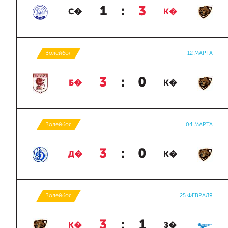
1
:
3
С�
К�
Волейбол
12 МАРТА
3
:
0
Б�
К�
Волейбол
04 МАРТА
3
:
0
Д�
К�
Волейбол
25 ФЕВРАЛЯ
3
:
1
К�
З�