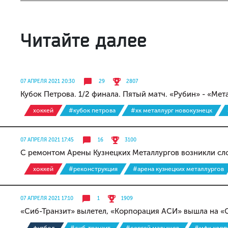
Читайте далее
07 АПРЕЛЯ 2021 20:30
29
2807
Кубок Петрова. 1/2 финала. Пятый матч. «Рубин» - «Мет
хоккей
#кубок петрова
#хк металлург новокузнецк
07 АПРЕЛЯ 2021 17:45
16
3100
С ремонтом Арены Кузнецких Металлургов возникли сл
хоккей
#реконструкция
#арена кузнецких металлургов
07 АПРЕЛЯ 2021 17:10
1
1909
«Сиб-Транзит» вылетел, «Корпорация АСИ» вышла на «