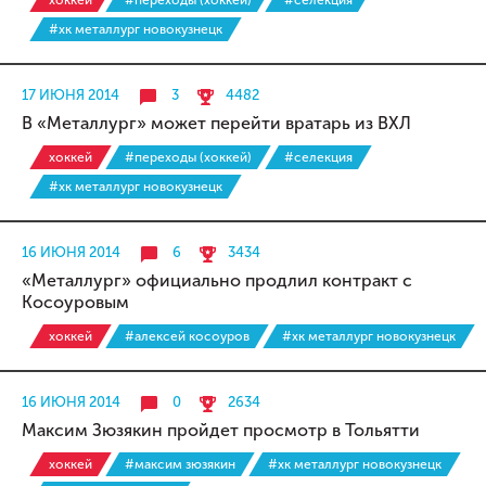
хоккей
#переходы (хоккей)
#селекция
#хк металлург новокузнецк
17 ИЮНЯ 2014
3
4482
В «Металлург» может перейти вратарь из ВХЛ
хоккей
#переходы (хоккей)
#селекция
#хк металлург новокузнецк
16 ИЮНЯ 2014
6
3434
«Металлург» официально продлил контракт с
Косоуровым
хоккей
#алексей косоуров
#хк металлург новокузнецк
16 ИЮНЯ 2014
0
2634
Максим Зюзякин пройдет просмотр в Тольятти
хоккей
#максим зюзякин
#хк металлург новокузнецк