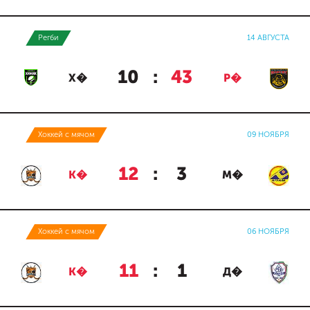
Регби
14 АВГУСТА
10
:
43
Х�
Р�
Хоккей с мячом
09 НОЯБРЯ
12
:
3
К�
М�
Хоккей с мячом
06 НОЯБРЯ
11
:
1
К�
Д�