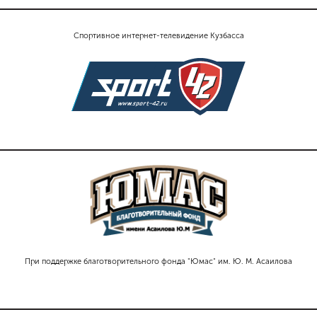
Спортивное интернет-телевидение Кузбасса
При поддержке благотворительного фонда "Юмас" им. Ю. М. Асаилова