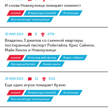
И снова Новокузнецк покидает хоккеист
хоккей
#переходы (хоккей)
#селекция
#хк металлург новокузнецк
30 МАЯ 2014
8
4759
Владелец 3 джипов со съемной квартиры,
постиранный паспорт Робитайла, Крис Саймон,
Майк Кинэн и Новокузнецк
хоккей
#леонид вайсфельд
#крис саймон
#рэнди робитайл
#майк кинэн
29 МАЯ 2014
21
4131
Еще один игрок покидает Кузню
хоккей
#переходы (хоккей)
#селекция
#хк металлург новокузнецк