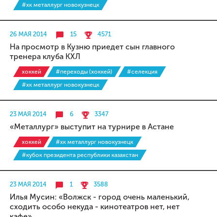
#хк металлург новокузнецк
26 МАЯ 2014
15
4571
На просмотр в Кузню приедет сын главного
тренера клуба КХЛ
хоккей
#переходы (хоккей)
#селекция
#хк металлург новокузнецк
23 МАЯ 2014
6
3347
«Металлург» выступит на турнире в Астане
хоккей
#хк металлург новокузнецк
#кубок президента республики казахстан
23 МАЯ 2014
1
3588
Илья Мусин: «Волжск - город очень маленький,
сходить особо некуда - кинотеатров нет, нет
кафе»