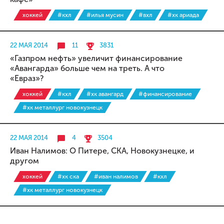
хоккей
#кхл
#илья мусин
#вхл
#хк ариада
22 МАЯ 2014
11
3831
«Газпром нефть» увеличит финансирование
«Авангарда» больше чем на треть. А что
«Евраз»?
хоккей
#кхл
#хк авангард
#финансирование
#хк металлург новокузнецк
22 МАЯ 2014
4
3504
Иван Налимов: О Питере, СКА, Новокузнецке, и
другом
хоккей
#хк ска
#иван налимов
#кхл
#хк металлург новокузнецк