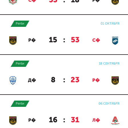
53
:
18
С�
Р�
Регби
01 ОКТЯБРЯ
15
:
53
Р�
С�
Регби
18 СЕНТЯБРЯ
8
:
23
Д�
Р�
Регби
06 СЕНТЯБРЯ
16
:
31
Р�
Л�