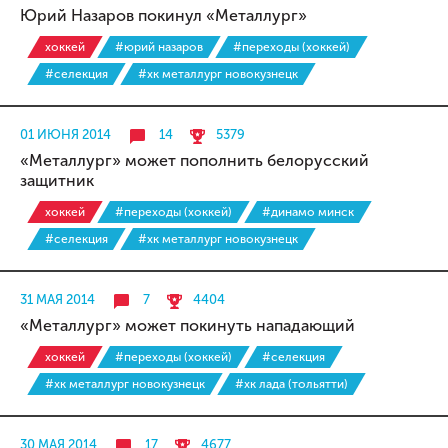
Юрий Назаров покинул «Металлург»
хоккей
#юрий назаров
#переходы (хоккей)
#селекция
#хк металлург новокузнецк
01 ИЮНЯ 2014
14
5379
«Металлург» может пополнить белорусский
защитник
хоккей
#переходы (хоккей)
#динамо минск
#селекция
#хк металлург новокузнецк
31 МАЯ 2014
7
4404
«Металлург» может покинуть нападающий
хоккей
#переходы (хоккей)
#селекция
#хк металлург новокузнецк
#хк лада (тольятти)
30 МАЯ 2014
17
4677