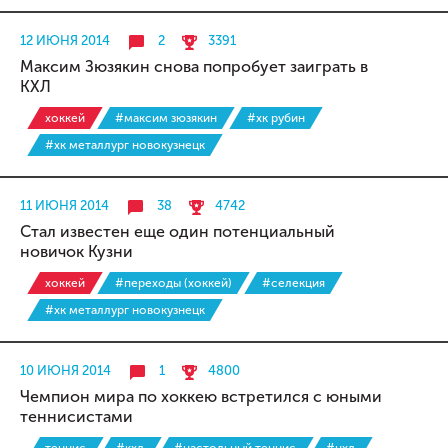
12 ИЮНЯ 2014
2
3391
Максим Зюзякин снова попробует заиграть в
КХЛ
хоккей
#максим зюзякин
#хк рубин
#хк металлург новокузнецк
11 ИЮНЯ 2014
38
4742
Стал известен еще один потенциальный
новичок Кузни
хоккей
#переходы (хоккей)
#селекция
#хк металлург новокузнецк
10 ИЮНЯ 2014
1
4800
Чемпион мира по хоккею встретился с юными
теннисистами