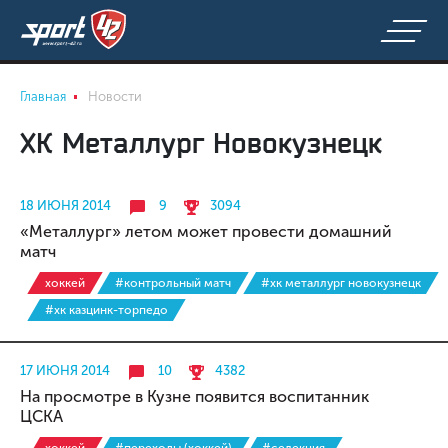
Главная
Новости
ХК Металлург Новокузнецк
18 ИЮНЯ 2014
9
3094
«Металлург» летом может провести домашний
матч
хоккей
#контрольный матч
#хк металлург новокузнецк
#хк казцинк-торпедо
17 ИЮНЯ 2014
10
4382
На просмотре в Кузне появится воспитанник
ЦСКА