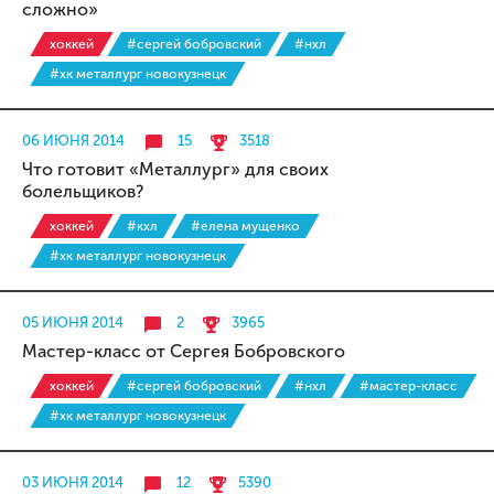
сложно»
хоккей
#сергей бобровский
#нхл
#хк металлург новокузнецк
06 ИЮНЯ 2014
15
3518
Что готовит «Металлург» для своих
болельщиков?
хоккей
#кхл
#елена мущенко
#хк металлург новокузнецк
05 ИЮНЯ 2014
2
3965
Мастер-класс от Сергея Бобровского
хоккей
#сергей бобровский
#нхл
#мастер-класс
#хк металлург новокузнецк
03 ИЮНЯ 2014
12
5390