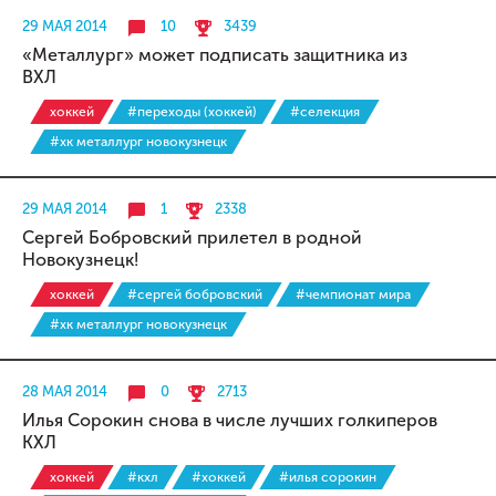
29 МАЯ 2014
10
3439
«Металлург» может подписать защитника из
ВХЛ
хоккей
#переходы (хоккей)
#селекция
#хк металлург новокузнецк
29 МАЯ 2014
1
2338
Сергей Бобровский прилетел в родной
Новокузнецк!
хоккей
#сергей бобровский
#чемпионат мира
#хк металлург новокузнецк
28 МАЯ 2014
0
2713
Илья Сорокин снова в числе лучших голкиперов
КХЛ
хоккей
#кхл
#хоккей
#илья сорокин