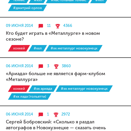
теннис
#кхл
#настольный теннис
#нхл
#дмитрий орлов
09 ИЮНЯ 2014
11
4366
Кто будет играть в «Металлурге» в новом
сезоне?
хоккей
#кхл
#хк металлург новокузнецк
06 ИЮНЯ 2014
3
3860
«Ариада» больше не является фарм-клубом
«Металлурга»
хоккей
#хк ариада
#хк металлург новокузнецк
#хк лада (тольятти)
06 ИЮНЯ 2014
1
2972
Сергей Бобровский: «Сколько я раздал
автографов в Новокузнецке — сказать очень