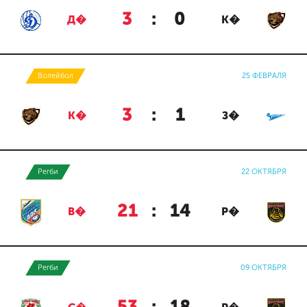
3
:
0
Д�
К�
Волейбол
25 ФЕВРАЛЯ
3
:
1
К�
З�
Регби
22 ОКТЯБРЯ
21
:
14
В�
Р�
Регби
09 ОКТЯБРЯ