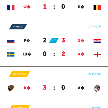
1
:
0
Ф�
Б�
Футбол
07 ИЮЛЯ
2
:
3
Р�
ОТ
Х�
0
:
2
Ш�
А�
Волейбол
25 МАРТА
3
:
0
К�
А�
Волейбол
20 МАРТА