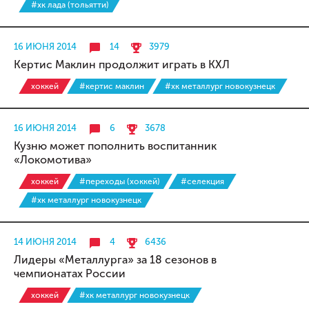
#хк лада (тольятти)
16 ИЮНЯ 2014
14
3979
Кертис Маклин продолжит играть в КХЛ
хоккей
#кертис маклин
#хк металлург новокузнецк
16 ИЮНЯ 2014
6
3678
Кузню может пополнить воспитанник
«Локомотива»
хоккей
#переходы (хоккей)
#селекция
#хк металлург новокузнецк
14 ИЮНЯ 2014
4
6436
Лидеры «Металлурга» за 18 сезонов в
чемпионатах России
хоккей
#хк металлург новокузнецк