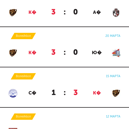
3
:
0
К�
А�
Волейбол
20 МАРТА
3
:
0
К�
Ю�
Волейбол
15 МАРТА
1
:
3
С�
К�
Волейбол
12 МАРТА