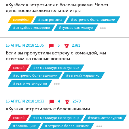
«Кузбасс» встретился с болельщиками. Через
день после заключительной игры
волейбол
#иван ропавка
#встреча с болельщиками
#вк кузбасс кемерово
#туомас саммелвуо
16 АПРЕЛЯ 2018 11:05
5
2381
Если вы пропустили встречу с командой, мы
ответим на главные вопросы
хоккей
#хк металлург новокузнецк
#встреча с болельщиками
#евгений маршалко
#театр металлургов
16 АПРЕЛЯ 2018 10:33
4
2379
«Кузня» встретилась с болельщиками
хоккей
#хк металлург новокузнецк
#театр металлургов
#болельщики
#встреча с болельщиками