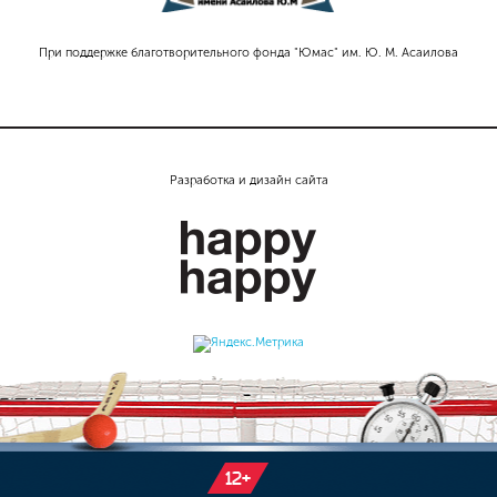
При поддержке благотворительного фонда "Юмас" им. Ю. М. Асаилова
Разработка и дизайн сайта
12+