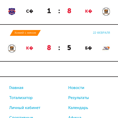
1
:
8
С�
К�
Хоккей с мячом
22 ФЕВРАЛЯ
8
:
5
К�
Б�
Главная
Новости
Тотализатор
Результаты
Личный кабинет
Календарь
Спортивные
Афиша