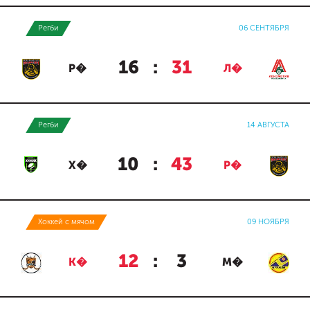
Регби
06 СЕНТЯБРЯ
16
:
31
Р�
Л�
Регби
14 АВГУСТА
10
:
43
Х�
Р�
Хоккей с мячом
09 НОЯБРЯ
12
:
3
К�
М�