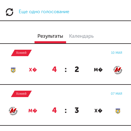
Еще одно голосование
Результаты
Календарь
Хоккей
10 МАЯ
4
:
2
Х�
М�
Хоккей
07 МАЯ
4
:
3
М�
Х�