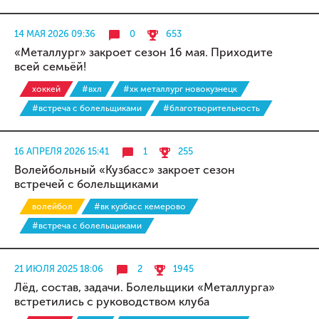
14 МАЯ 2026 09:36
0
653
«Металлург» закроет сезон 16 мая. Приходите
всей семьёй!
хоккей
#вхл
#хк металлург новокузнецк
#встреча с болельщиками
#благотворительность
16 АПРЕЛЯ 2026 15:41
1
255
Волейбольный «Кузбасс» закроет сезон
встречей с болельщиками
волейбол
#вк кузбасс кемерово
#встреча с болельщиками
21 ИЮЛЯ 2025 18:06
2
1945
Лёд, состав, задачи. Болельщики «Металлурга»
встретились с руководством клуба