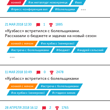
хоккей
#хк металлург новокузнецк
#вхл
#пресс-конференция вхл
#болельщики
21 МАЯ 2018 12:30
1
1885
«Кузбасс» встретился с болельщиками.
Рассказали о бюджете и задачах на новый сезон
хоккей с мячом
#хк кузбасс (кемерово)
#встреча с болельщиками
#бюджет
#андрей сельский
11 МАЯ 2018 10:49
0
2478
«Кузбасс» встретится с болельщиками
хоккей с мячом
#встреча с болельщиками
#хк кузбасс (кемерово)
#стадион химик
28 АПРЕЛЯ 2018 16:12
2
1765