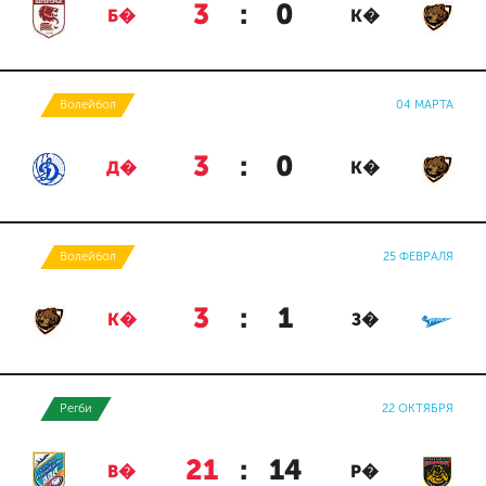
3
:
0
Б�
К�
Волейбол
04 МАРТА
3
:
0
Д�
К�
Волейбол
25 ФЕВРАЛЯ
3
:
1
К�
З�
Регби
22 ОКТЯБРЯ
21
:
14
В�
Р�