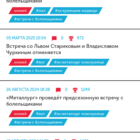
болельщиками
хоккей
#мхл
#хк кузнецкие медведи
#встреча с болельщиками
05 МАРТА 2025 10:54
0
972
Встреча со Львом Стариковым и Владиславом
Чуркиным отменяется
хоккей
#вхл
#хк металлург новокузнецк
#встреча с болельщиками
26 АВГУСТА 2024 18:28
0
1249
«Металлург» проведёт предсезонную встречу с
болельщиками
хоккей
#вхл
#хк металлург новокузнецк
#встреча с болельщиками