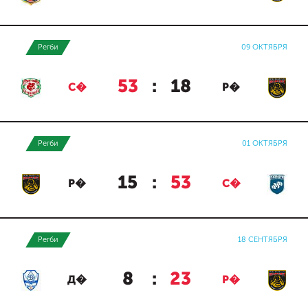
Регби
09 ОКТЯБРЯ
53
:
18
С�
Р�
Регби
01 ОКТЯБРЯ
15
:
53
Р�
С�
Регби
18 СЕНТЯБРЯ
8
:
23
Д�
Р�