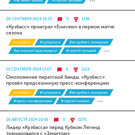
#вк зенит-казань
#сергей троцкий
08 СЕНТЯБРЯ 2024 19:23
0
1136
«Кузбасс» проиграл «Енисею» в первом матче
сезона
волейбол
#суперлига
#вк кузбасс кемерово
#вк енисей (красноярск)
#сергей троцкий
05 СЕНТЯБРЯ 2024 13:07
0
1124
Омоложение пиратской банды. «Кузбасс»
провёл предсезонную пресс-конференцию
волейбол
#суперлига
#вк кузбасс кемерово
#пресс-конференция
#сергей ломако
26 АВГУСТА 2024 10:56
0
1075
Лидер «Кузбасса» перед Кубком Легенд
тренировался с «Зенитом»