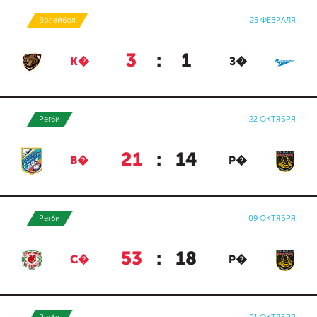
Волейбол
25 ФЕВРАЛЯ
3
:
1
К�
З�
Регби
22 ОКТЯБРЯ
21
:
14
В�
Р�
Регби
09 ОКТЯБРЯ
53
:
18
С�
Р�