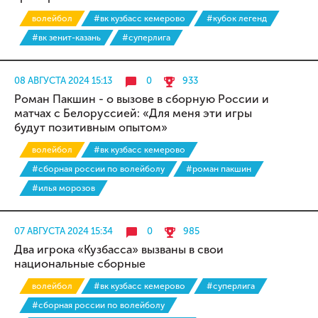
волейбол
#вк кузбасс кемерово
#кубок легенд
#вк зенит-казань
#суперлига
08 АВГУСТА 2024 15:13
0
933
Роман Пакшин - о вызове в сборную России и
матчах с Белоруссией: «Для меня эти игры
будут позитивным опытом»
волейбол
#вк кузбасс кемерово
#сборная россии по волейболу
#роман пакшин
#илья морозов
07 АВГУСТА 2024 15:34
0
985
Два игрока «Кузбасса» вызваны в свои
национальные сборные
волейбол
#вк кузбасс кемерово
#суперлига
#сборная россии по волейболу