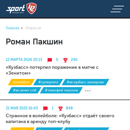
Главная
Новости
Роман Пакшин
12 МАРТА 2026 20:13
0
240
«Кузбасс» потерпел поражение в матче с
«Зенитом»
волейбол
#суперлига
#вк кузбасс кемерово
#вк зенит спб
#тимофей тихонов
21 МАЯ 2025 16:43
1
848
Странное в волейболе: «Кузбасс» отдаёт своего
капитана в аренду топ-клубу