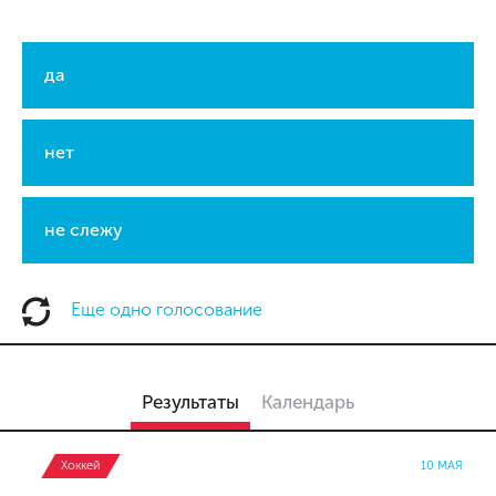
да
нет
не слежу
Еще одно голосование
Результаты
Календарь
Хоккей
10 МАЯ