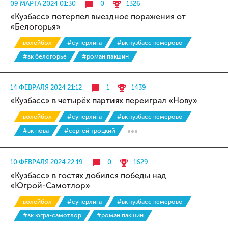
09 МАРТА 2024 01:30
0
1326
«Кузбасс» потерпел выездное поражения от
«Белогорья»
волейбол
#суперлига
#вк кузбасс кемерово
#вк белогорье
#роман пакшин
14 ФЕВРАЛЯ 2024 21:12
1
1439
«Кузбасс» в четырёх партиях переиграл «Нову»
волейбол
#суперлига
#вк кузбасс кемерово
#вк нова
#сергей троцкий
10 ФЕВРАЛЯ 2024 22:19
0
1629
«Кузбасс» в гостях добился победы над
«Югрой-Самотлор»
волейбол
#суперлига
#вк кузбасс кемерово
#вк югра-самотлор
#роман пакшин