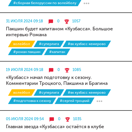
#сборная белоруссии по волейболу
31 ИЮЛЯ 2024 09:18
0
1057
Пакшин будет капитаном «Кузбасса». Большое
интервью Романа
волейбол
#суперлига
#вк кузбасс кемерово
#роман пакшин
#капитан
19 ИЮЛЯ 2024 09:18
0
1085
«Кузбасс» начал подготовку к сезону.
Комментарии Троцкого, Пакшина и Брагина
волейбол
#суперлига
#вк кузбасс кемерово
#подготовка к сезону
#сергей троцкий
05 ИЮЛЯ 2024 09:54
0
1035
Главная звезда «Кузбасса» остаётся в клубе