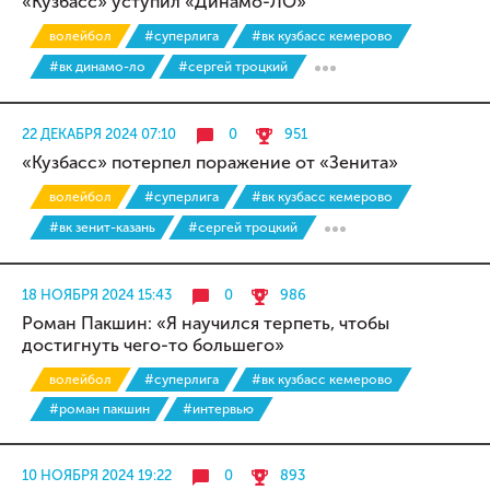
«Кузбасс» уступил «Динамо-ЛО»
волейбол
#суперлига
#вк кузбасс кемерово
#вк динамо-ло
#сергей троцкий
22 ДЕКАБРЯ 2024 07:10
0
951
«Кузбасс» потерпел поражение от «Зенита»
волейбол
#суперлига
#вк кузбасс кемерово
#вк зенит-казань
#сергей троцкий
18 НОЯБРЯ 2024 15:43
0
986
Роман Пакшин: «Я научился терпеть, чтобы
достигнуть чего-то большего»
волейбол
#суперлига
#вк кузбасс кемерово
#роман пакшин
#интервью
10 НОЯБРЯ 2024 19:22
0
893