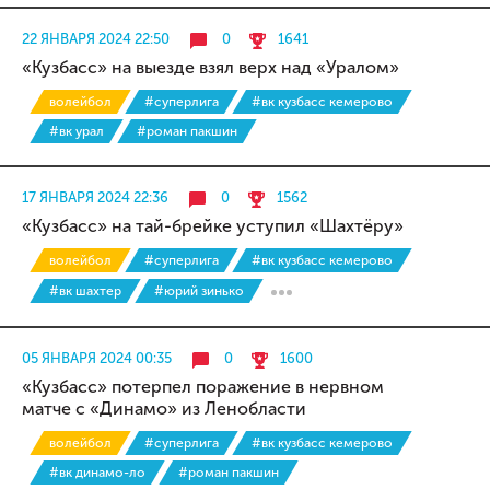
22 ЯНВАРЯ 2024 22:50
0
1641
«Кузбасс» на выезде взял верх над «Уралом»
волейбол
#суперлига
#вк кузбасс кемерово
#вк урал
#роман пакшин
17 ЯНВАРЯ 2024 22:36
0
1562
«Кузбасс» на тай-брейке уступил «Шахтёру»
волейбол
#суперлига
#вк кузбасс кемерово
#вк шахтер
#юрий зинько
05 ЯНВАРЯ 2024 00:35
0
1600
«Кузбасс» потерпел поражение в нервном
матче с «Динамо» из Ленобласти
волейбол
#суперлига
#вк кузбасс кемерово
#вк динамо-ло
#роман пакшин