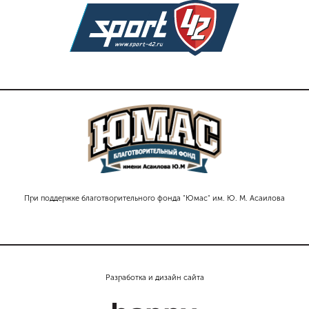
При поддержке благотворительного фонда "Юмас" им. Ю. М. Асаилова
Разработка и дизайн сайта