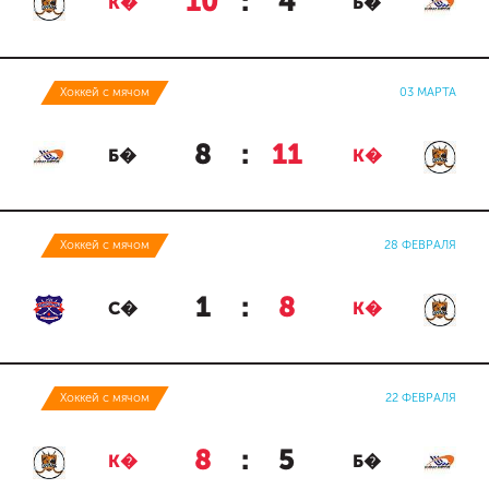
10
:
4
К�
Б�
Хоккей с мячом
03 МАРТА
8
:
11
Б�
К�
Хоккей с мячом
28 ФЕВРАЛЯ
1
:
8
С�
К�
Хоккей с мячом
22 ФЕВРАЛЯ
8
:
5
К�
Б�