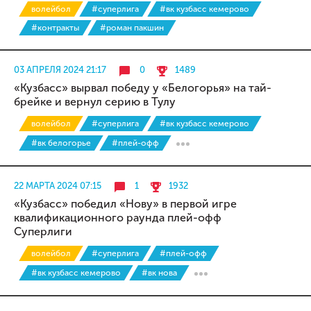
волейбол
#суперлига
#вк кузбасс кемерово
#контракты
#роман пакшин
03 АПРЕЛЯ 2024 21:17
0
1489
«Кузбасс» вырвал победу у «Белогорья» на тай-
брейке и вернул серию в Тулу
волейбол
#суперлига
#вк кузбасс кемерово
#вк белогорье
#плей-офф
22 МАРТА 2024 07:15
1
1932
«Кузбасс» победил «Нову» в первой игре
квалификационного раунда плей-офф
Суперлиги
волейбол
#суперлига
#плей-офф
#вк кузбасс кемерово
#вк нова