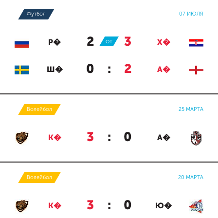
Футбол
07 ИЮЛЯ
2
:
3
Р�
ОТ
Х�
0
:
2
Ш�
А�
Волейбол
25 МАРТА
3
:
0
К�
А�
Волейбол
20 МАРТА
3
:
0
К�
Ю�