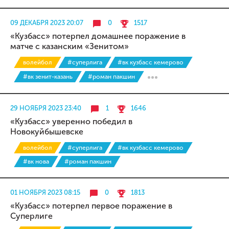
09 ДЕКАБРЯ 2023 20:07
0
1517
«Кузбасс» потерпел домашнее поражение в
матче с казанским «Зенитом»
волейбол
#суперлига
#вк кузбасс кемерово
#вк зенит-казань
#роман пакшин
29 НОЯБРЯ 2023 23:40
1
1646
«Кузбасс» уверенно победил в
Новокуйбышевске
волейбол
#суперлига
#вк кузбасс кемерово
#вк нова
#роман пакшин
01 НОЯБРЯ 2023 08:15
0
1813
«Кузбасс» потерпел первое поражение в
Суперлиге