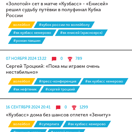
«Золотой» сет в матче «Кузбасс» - «Енисей»
решил судьбу путёвки в полуфинал Кубка
России
волейбол
#кубок россии по волейболу
#вк кузбасс кемерово
#вк енисей (красноярск)
#роман пакшин
07 НОЯБРЯ 2024 13:22
0
789
Сергей Троцкий: «Пока мы играем очень
нестабильно»
волейбол
#пресс-конференция
#вк кузбасс кемерово
#вк нефтяник
#сергей троцкий
16 СЕНТЯБРЯ 2024 20:41
0
1299
«Кузбасс» дома без шансов отлетел «Зениту»
волейбол
#суперлига
#вк кузбасс кемерово