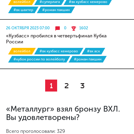
волейбол
#суперлига
#вк кузбасс кемерово
#вк шахтер
#роман пакшин
26 ОКТЯБРЯ 2023 07:00
0
1602
«Кузбасс» пробился в четвертьфинал Кубка
России
волейбол
#вк кузбасс кемерово
#вк аск
#кубок россии по волейболу
#роман пакшин
1
2
3
«Металлург» взял бронзу ВХЛ.
Вы удовлетворены?
Всего проголосовали: 329