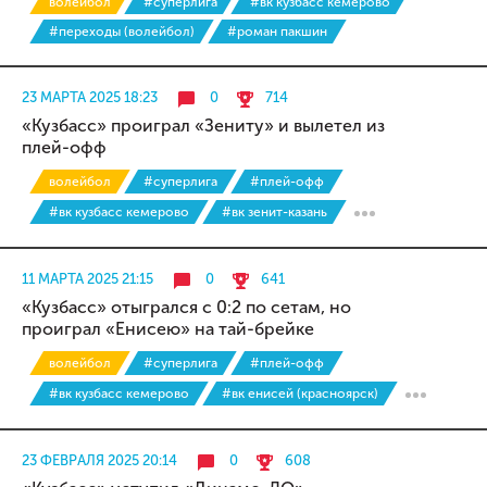
волейбол
#суперлига
#вк кузбасс кемерово
#переходы (волейбол)
#роман пакшин
23 МАРТА 2025 18:23
0
714
«Кузбасс» проиграл «Зениту» и вылетел из
плей-офф
волейбол
#суперлига
#плей-офф
#вк кузбасс кемерово
#вк зенит-казань
11 МАРТА 2025 21:15
0
641
«Кузбасс» отыгрался с 0:2 по сетам, но
проиграл «Енисею» на тай-брейке
волейбол
#суперлига
#плей-офф
#вк кузбасс кемерово
#вк енисей (красноярск)
23 ФЕВРАЛЯ 2025 20:14
0
608