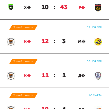
10
:
43
Х�
Р�
Хоккей с мячом
09 НОЯБРЯ
12
:
3
К�
М�
Хоккей с мячом
06 НОЯБРЯ
11
:
1
К�
Д�
Хоккей с мячом
06 МАРТА