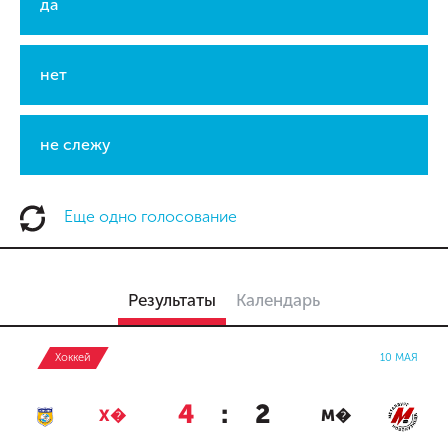
да
нет
не слежу
Еще одно голосование
Результаты
Календарь
Хоккей
10 МАЯ
4
:
2
Х�
М�