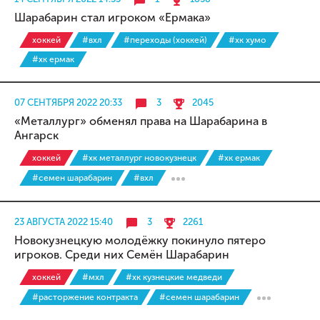
Шарабарин стал игроком «Ермака»
хоккей
#вхл
#переходы (хоккей)
#хк хумо
#хк ермак
07 СЕНТЯБРЯ 2022 20:33
3
2045
«Металлург» обменял права на Шарабарина в
Ангарск
хоккей
#хк металлург новокузнецк
#хк ермак
#семен шарабарин
#вхл
23 АВГУСТА 2022 15:40
3
2261
Новокузнецкую молодёжку покинуло пятеро
игроков. Среди них Семён Шарабарин
хоккей
#мхл
#хк кузнецкие медведи
#расторжение контракта
#семен шарабарин