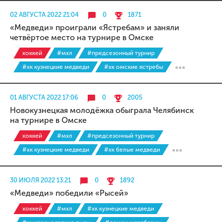
02 АВГУСТА 2022 21:04
0
1871
«Медведи» проиграли «Ястребам» и заняли
четвёртое место на турнире в Омске
хоккей
#мхл
#предсезонный турнир
#хк кузнецкие медведи
#хк омские ястребы
01 АВГУСТА 2022 17:06
0
2005
Новокузнецкая молодёжка обыграла Челябинск
на турнире в Омске
хоккей
#мхл
#предсезонный турнир
#хк кузнецкие медведи
#хк белые медведи
30 ИЮЛЯ 2022 13:21
0
1892
«Медведи» победили «Рысей»
хоккей
#мхл
#хк кузнецкие медведи