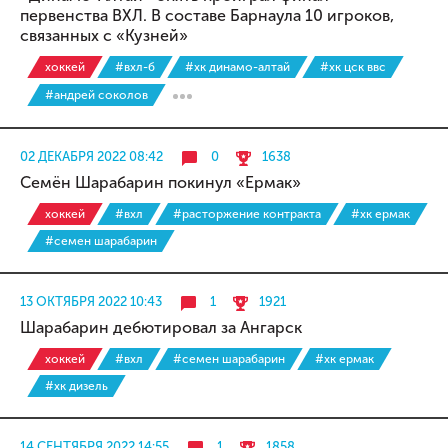
первенства ВХЛ. В составе Барнаула 10 игроков,
связанных с «Кузней»
хоккей
#вхл-б
#хк динамо-алтай
#хк цск ввс
#андрей соколов
02 ДЕКАБРЯ 2022 08:42
0
1638
Семён Шарабарин покинул «Ермак»
хоккей
#вхл
#расторжение контракта
#хк ермак
#семен шарабарин
13 ОКТЯБРЯ 2022 10:43
1
1921
Шарабарин дебютировал за Ангарск
хоккей
#вхл
#семен шарабарин
#хк ермак
#хк дизель
14 СЕНТЯБРЯ 2022 14:55
1
1858