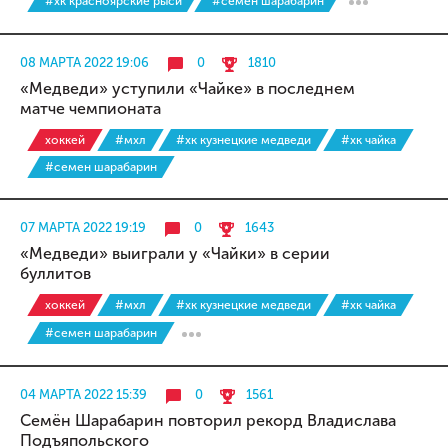
#хк красноярские рыси
#семен шарабарин
08 МАРТА 2022 19:06
0
1810
«Медведи» уступили «Чайке» в последнем
матче чемпионата
хоккей
#мхл
#хк кузнецкие медведи
#хк чайка
#семен шарабарин
07 МАРТА 2022 19:19
0
1643
«Медведи» выиграли у «Чайки» в серии
буллитов
хоккей
#мхл
#хк кузнецкие медведи
#хк чайка
#семен шарабарин
04 МАРТА 2022 15:39
0
1561
Семён Шарабарин повторил рекорд Владислава
Подъяпольского