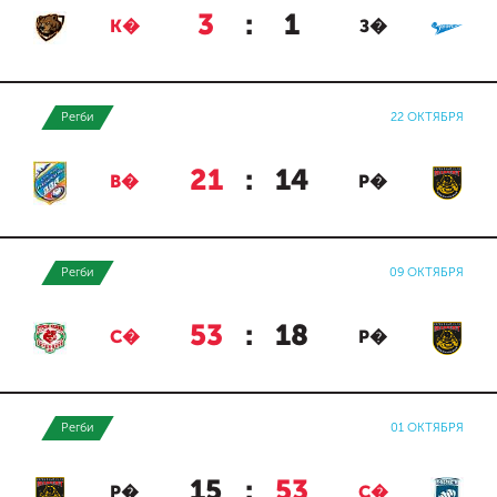
3
:
1
К�
З�
Регби
22 ОКТЯБРЯ
21
:
14
В�
Р�
Регби
09 ОКТЯБРЯ
53
:
18
С�
Р�
Регби
01 ОКТЯБРЯ
15
:
53
Р�
С�