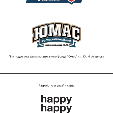
При поддержке благотворительного фонда "Юмас" им. Ю. М. Асаилова
Разработка и дизайн сайта