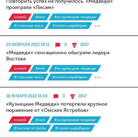
Повторить успех не получилось. «Медведи»
проиграли «Лисам»
хоккей
#мхл
#хк кузнецкие медведи
#стальные лисы
#семен шарабарин
03 ФЕВРАЛЯ 2022 19:11
0
1697
«Медведи» сенсационно обыграли лидера
Востока
хоккей
#мхл
#хк кузнецкие медведи
#стальные лисы
#семен шарабарин
18 ЯНВАРЯ 2022 16:04
0
1857
«Кузнецкие Медведи» потерпели крупное
поражение от «Омских Ястребов»
хоккей
#мхл
#хк кузнецкие медведи
#омские ястребы
#семен шарабарин