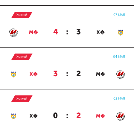
Хоккей
07 МАЯ
4
:
3
М�
Х�
Хоккей
04 МАЯ
3
:
2
Х�
М�
Хоккей
02 МАЯ
0
:
2
Х�
М�