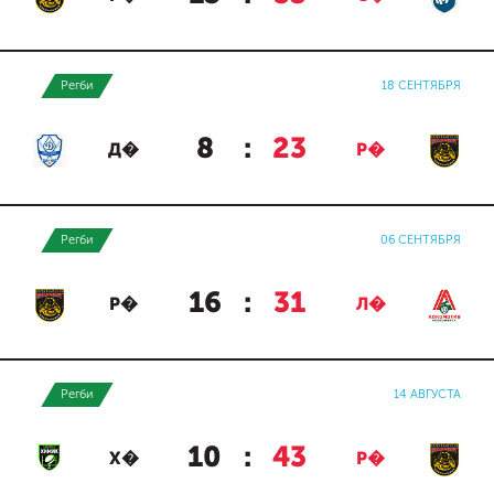
Регби
18 СЕНТЯБРЯ
8
:
23
Д�
Р�
Регби
06 СЕНТЯБРЯ
16
:
31
Р�
Л�
Регби
14 АВГУСТА
10
:
43
Х�
Р�