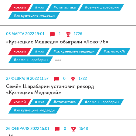
хоккей
#мхл
#статистика
#семен шарабарин
#хк кузнецкие медведи
03 МАРТА 2022 19:01
1
1726
«Кузнецкие Медведи» обыграли «Локо-76»
хоккей
#мхл
#хк кузнецкие медведи
#хк локо-76
#семен шарабарин
27 ФЕВРАЛЯ 2022 11:57
0
1722
Семён Шарабарин установил рекорд
«Кузнецких Медведей»
хоккей
#мхл
#статистика
#семен шарабарин
#хк кузнецкие медведи
26 ФЕВРАЛЯ 2022 15:01
0
1548