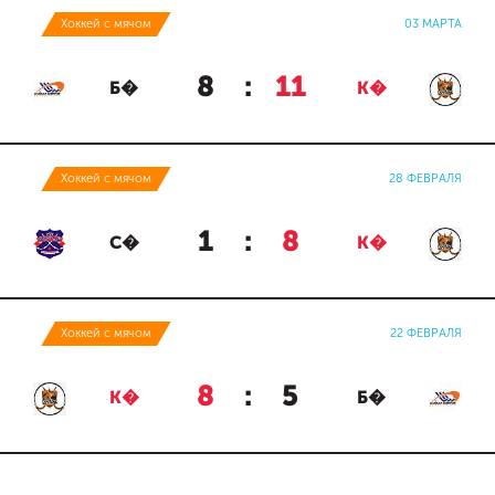
Хоккей с мячом
03 МАРТА
8
:
11
Б�
К�
Хоккей с мячом
28 ФЕВРАЛЯ
1
:
8
С�
К�
Хоккей с мячом
22 ФЕВРАЛЯ
8
:
5
К�
Б�