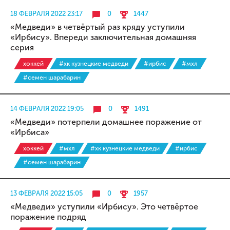
18 ФЕВРАЛЯ 2022 23:17
0
1447
«Медведи» в четвёртый раз кряду уступили
«Ирбису». Впереди заключительная домашняя
серия
хоккей
#хк кузнецкие медведи
#ирбис
#мхл
#семен шарабарин
14 ФЕВРАЛЯ 2022 19:05
0
1491
«Медведи» потерпели домашнее поражение от
«Ирбиса»
хоккей
#мхл
#хк кузнецкие медведи
#ирбис
#семен шарабарин
13 ФЕВРАЛЯ 2022 15:05
0
1957
«Медведи» уступили «Ирбису». Это четвёртое
поражение подряд