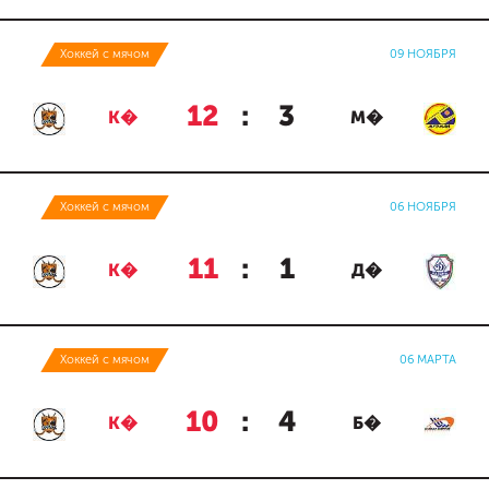
Хоккей с мячом
09 НОЯБРЯ
12
:
3
К�
М�
Хоккей с мячом
06 НОЯБРЯ
11
:
1
К�
Д�
Хоккей с мячом
06 МАРТА
10
:
4
К�
Б�