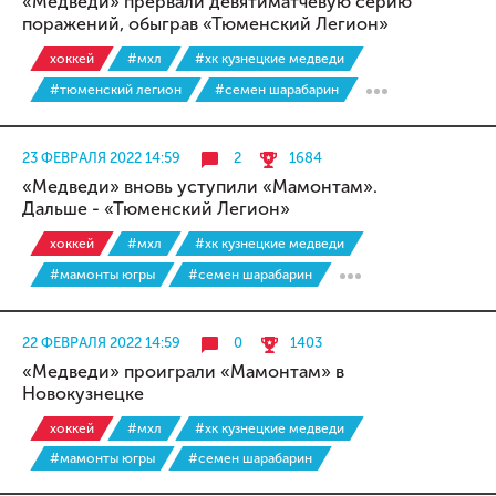
«Медведи» прервали девятиматчевую серию
поражений, обыграв «Тюменский Легион»
хоккей
#мхл
#хк кузнецкие медведи
#тюменский легион
#семен шарабарин
23 ФЕВРАЛЯ 2022 14:59
2
1684
«Медведи» вновь уступили «Мамонтам».
Дальше - «Тюменский Легион»
хоккей
#мхл
#хк кузнецкие медведи
#мамонты югры
#семен шарабарин
22 ФЕВРАЛЯ 2022 14:59
0
1403
«Медведи» проиграли «Мамонтам» в
Новокузнецке
хоккей
#мхл
#хк кузнецкие медведи
#мамонты югры
#семен шарабарин