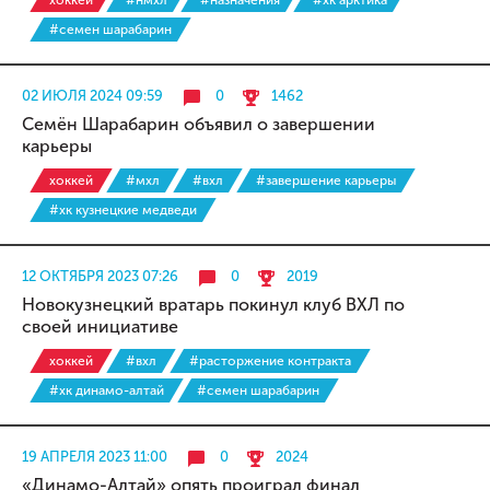
хоккей
#нмхл
#назначения
#хк арктика
#семен шарабарин
02 ИЮЛЯ 2024 09:59
0
1462
Семён Шарабарин объявил о завершении
карьеры
хоккей
#мхл
#вхл
#завершение карьеры
#хк кузнецкие медведи
12 ОКТЯБРЯ 2023 07:26
0
2019
Новокузнецкий вратарь покинул клуб ВХЛ по
своей инициативе
хоккей
#вхл
#расторжение контракта
#хк динамо-алтай
#семен шарабарин
19 АПРЕЛЯ 2023 11:00
0
2024
«Динамо-Алтай» опять проиграл финал