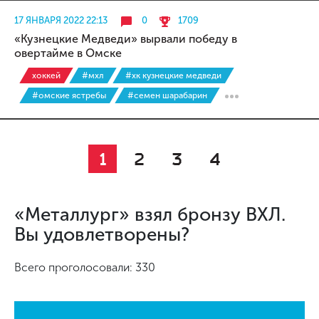
17 ЯНВАРЯ 2022 22:13
0
1709
«Кузнецкие Медведи» вырвали победу в
овертайме в Омске
хоккей
#мхл
#хк кузнецкие медведи
#омские ястребы
#семен шарабарин
1
2
3
4
«Металлург» взял бронзу ВХЛ.
Вы удовлетворены?
Всего проголосовали: 330