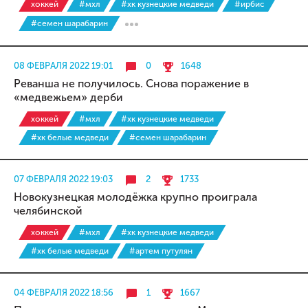
хоккей
#мхл
#хк кузнецкие медведи
#ирбис
#семен шарабарин
08 ФЕВРАЛЯ 2022 19:01
0
1648
Реванша не получилось. Снова поражение в
«медвежьем» дерби
хоккей
#мхл
#хк кузнецкие медведи
#хк белые медведи
#семен шарабарин
07 ФЕВРАЛЯ 2022 19:03
2
1733
Новокузнецкая молодёжка крупно проиграла
челябинской
хоккей
#мхл
#хк кузнецкие медведи
#хк белые медведи
#артем путулян
04 ФЕВРАЛЯ 2022 18:56
1
1667