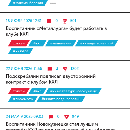
#максим березин
16 ИЮЛЯ 2026 12:31
0
501
Воспитанник «Металлурга» будет работать в
клубе КХЛ
хоккей
#кхл
#назначения
#хк лада (тольятти)
#хк югра
22 ИЮНЯ 2026 11:56
3
1202
Подскребалин подписал двусторонний
контракт с клубом КХЛ
хоккей
#вхл
#хк металлург новокузнецк
#просмотр
#никита подскребалин
24 МАРТА 2025 09:03
0
949
Воспитанник Новокузнецка стал лучшим
вратарём КХЛ по проценту отражённых бросков