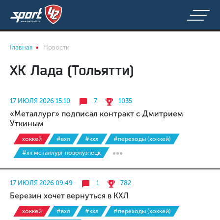
Главная
Новости
ХК Лада (Тольятти)
17 ИЮЛЯ 2026 15:10
7
1035
«Металлург» подписал контракт с Дмитрием
Уткиным
хоккей
#вхл
#кхл
#переходы (хоккей)
#хк металлург новокузнецк
17 ИЮЛЯ 2026 09:49
1
782
Березин хочет вернуться в КХЛ
хоккей
#вхл
#кхл
#переходы (хоккей)