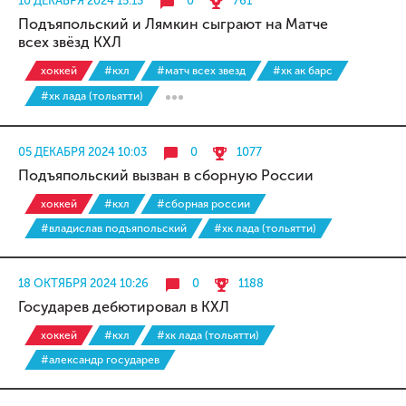
10 ДЕКАБРЯ 2024 15:13
0
761
Подъяпольский и Лямкин сыграют на Матче
всех звёзд КХЛ
хоккей
#кхл
#матч всех звезд
#хк ак барс
#хк лада (тольятти)
05 ДЕКАБРЯ 2024 10:03
0
1077
Подъяпольский вызван в сборную России
хоккей
#кхл
#сборная россии
#владислав подъяпольский
#хк лада (тольятти)
18 ОКТЯБРЯ 2024 10:26
0
1188
Государев дебютировал в КХЛ
хоккей
#кхл
#хк лада (тольятти)
#александр государев