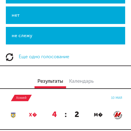
нет
не слежу
Еще одно голосование
Результаты
Календарь
Хоккей
10 МАЯ
4
:
2
Х�
М�