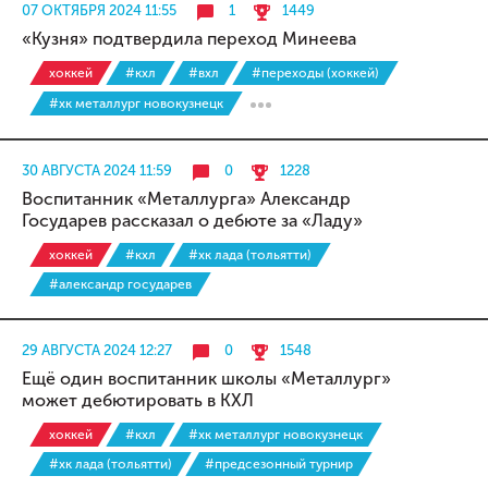
07 ОКТЯБРЯ 2024 11:55
1
1449
«Кузня» подтвердила переход Минеева
хоккей
#кхл
#вхл
#переходы (хоккей)
#хк металлург новокузнецк
30 АВГУСТА 2024 11:59
0
1228
Воспитанник «Металлурга» Александр
Государев рассказал о дебюте за «Ладу»
хоккей
#кхл
#хк лада (тольятти)
#александр государев
29 АВГУСТА 2024 12:27
0
1548
Ещё один воспитанник школы «Металлург»
может дебютировать в КХЛ
хоккей
#кхл
#хк металлург новокузнецк
#хк лада (тольятти)
#предсезонный турнир