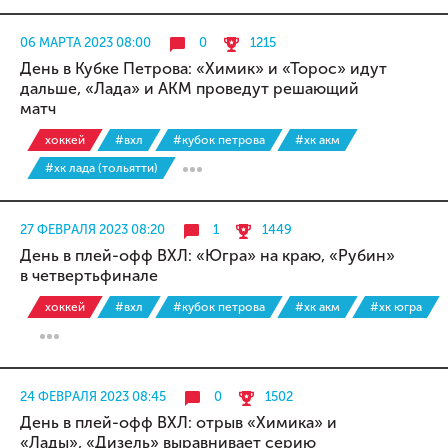
06 МАРТА 2023 08:00
0
1215
День в Кубке Петрова: «Химик» и «Торос» идут
дальше, «Лада» и АКМ проведут решающий
матч
хоккей
#вхл
#кубок петрова
#хк акм
#хк лада (тольятти)
27 ФЕВРАЛЯ 2023 08:20
1
1449
День в плей-офф ВХЛ: «Югра» на краю, «Рубин»
в четвертьфинале
хоккей
#вхл
#кубок петрова
#хк акм
#хк югра
24 ФЕВРАЛЯ 2023 08:45
0
1502
День в плей-офф ВХЛ: отрыв «Химика» и
«Лады», «Дизель» выравнивает серию