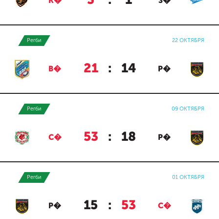
3
:
1
К�
З�
Регби
22 ОКТЯБРЯ
21
:
14
В�
Р�
Регби
09 ОКТЯБРЯ
53
:
18
С�
Р�
Регби
01 ОКТЯБРЯ
15
:
53
Р�
С�