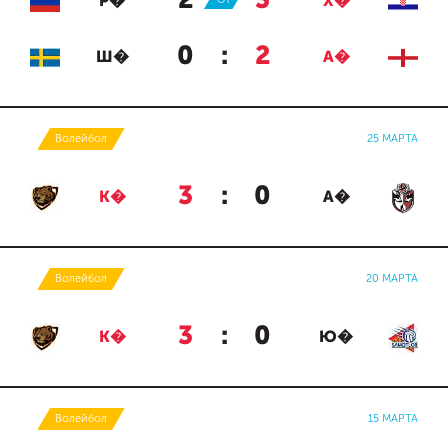
2
:
3
Р�
Х�
0
:
2
Ш�
А�
Волейбол
25 МАРТА
3
:
0
К�
А�
Волейбол
20 МАРТА
3
:
0
К�
Ю�
Волейбол
15 МАРТА