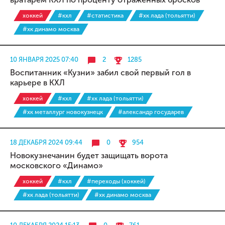
хоккей
#кхл
#статистика
#хк лада (тольятти)
#хк динамо москва
10 ЯНВАРЯ 2025 07:40
2
1285
Воспитанник «Кузни» забил свой первый гол в
карьере в КХЛ
хоккей
#кхл
#хк лада (тольятти)
#хк металлург новокузнецк
#александр государев
18 ДЕКАБРЯ 2024 09:44
0
954
Новокузнечанин будет защищать ворота
московского «Динамо»
хоккей
#кхл
#переходы (хоккей)
#хк лада (тольятти)
#хк динамо москва