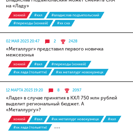
на «Ладу»
хоккей
#кхл
#владислав подъяпольский
#переходы (хоккей)
#хк ска
02 МАЯ 2023 20:47
2
2428
«Металлург» представил первого новичка
межсезонья
хоккей
#вхл
#переходы (хоккей)
#хк лада (тольятти)
#хк металлург новокузнецк
12 МАРТА 2023 19:20
8
2097
«Ладе» в случае принятия в КХЛ 750 млн рублей
выделит региональный бюджет. А
«Металлургу»?
хоккей
#вхл
#хк металлург новокузнецк
#кхл
#хк лада (тольятти)