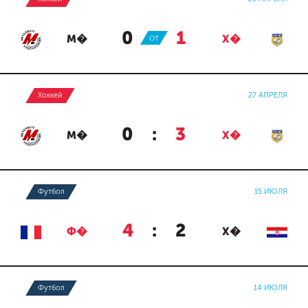
0
:
1
М�
ОТ
Х�
Хоккей
27 АПРЕЛЯ
0
:
3
М�
Х�
Футбол
15 ИЮЛЯ
4
:
2
Ф�
Х�
Футбол
14 ИЮЛЯ