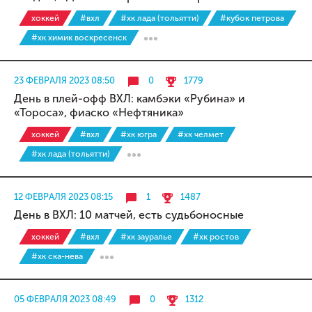
хоккей
#вхл
#хк лада (тольятти)
#кубок петрова
#хк химик воскресенск
23 ФЕВРАЛЯ 2023 08:50
0
1779
День в плей-офф ВХЛ: камбэки «Рубина» и
«Тороса», фиаско «Нефтяника»
хоккей
#вхл
#хк югра
#хк челмет
#хк лада (тольятти)
12 ФЕВРАЛЯ 2023 08:15
1
1487
День в ВХЛ: 10 матчей, есть судьбоносные
хоккей
#вхл
#хк зауралье
#хк ростов
#хк ска-нева
05 ФЕВРАЛЯ 2023 08:49
0
1312