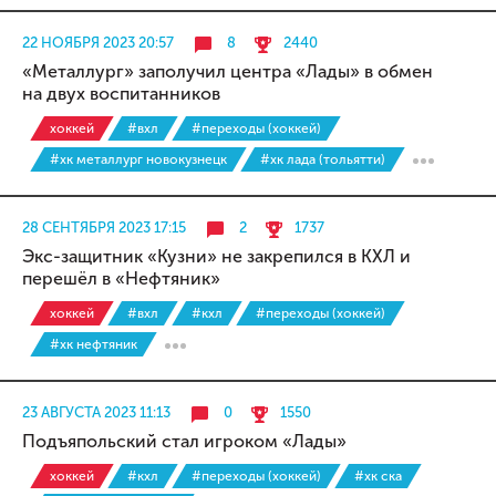
22 НОЯБРЯ 2023 20:57
8
2440
«Металлург» заполучил центра «Лады» в обмен
на двух воспитанников
хоккей
#вхл
#переходы (хоккей)
#хк металлург новокузнецк
#хк лада (тольятти)
28 СЕНТЯБРЯ 2023 17:15
2
1737
Экс-защитник «Кузни» не закрепился в КХЛ и
перешёл в «Нефтяник»
хоккей
#вхл
#кхл
#переходы (хоккей)
#хк нефтяник
23 АВГУСТА 2023 11:13
0
1550
Подъяпольский стал игроком «Лады»
хоккей
#кхл
#переходы (хоккей)
#хк ска