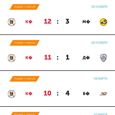
Хоккей с мячом
09 НОЯБРЯ
12
:
3
К�
М�
Хоккей с мячом
06 НОЯБРЯ
11
:
1
К�
Д�
Хоккей с мячом
06 МАРТА
10
:
4
К�
Б�
Хоккей с мячом
03 МАРТА