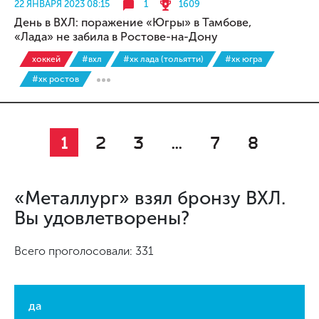
22 ЯНВАРЯ 2023 08:15
1
1609
День в ВХЛ: поражение «Югры» в Тамбове,
«Лада» не забила в Ростове-на-Дону
хоккей
#вхл
#хк лада (тольятти)
#хк югра
#хк ростов
1
2
3
...
7
8
«Металлург» взял бронзу ВХЛ.
Вы удовлетворены?
Всего проголосовали: 331
да