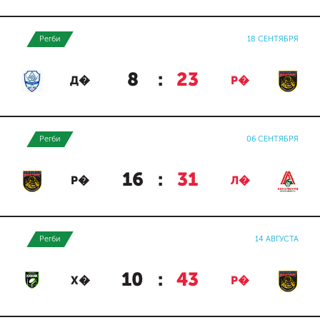
Регби
18 СЕНТЯБРЯ
8
:
23
Д�
Р�
Регби
06 СЕНТЯБРЯ
16
:
31
Р�
Л�
Регби
14 АВГУСТА
10
:
43
Х�
Р�