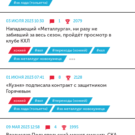
#хк лада (тольятти)
03 ИЮЛЯ 2023 10:30
1
2079
Нападающий «Металлурга», ни разу не
забивший за весь сезон, пройдёт просмотр в
клубе КХЛ
хоккей
#вхл
#переходы (хоккей)
#кхл
#хк металлург новокузнецк
01 ИЮНЯ 2023 07:41
8
2128
«Кузня» подписала контракт с защитником
Горячевым
хоккей
#вхл
#переходы (хоккей)
#хк лада (тольятти)
#хк металлург новокузнецк
09 МАЯ 2023 12:58
4
1995
Владислав Подъяпольский может сменить СКА