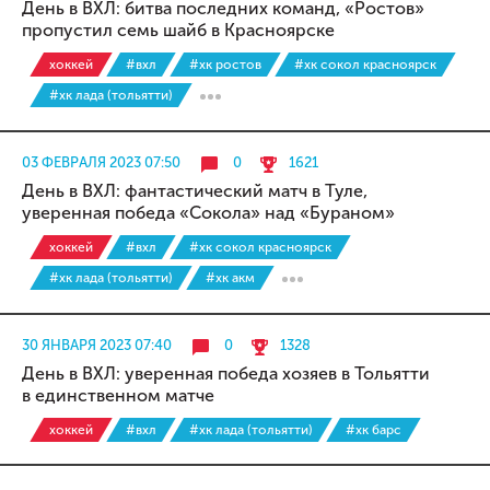
День в ВХЛ: битва последних команд, «Ростов»
пропустил семь шайб в Красноярске
хоккей
#вхл
#хк ростов
#хк сокол красноярск
#хк лада (тольятти)
03 ФЕВРАЛЯ 2023 07:50
0
1621
День в ВХЛ: фантастический матч в Туле,
уверенная победа «Сокола» над «Бураном»
хоккей
#вхл
#хк сокол красноярск
#хк лада (тольятти)
#хк акм
30 ЯНВАРЯ 2023 07:40
0
1328
День в ВХЛ: уверенная победа хозяев в Тольятти
в единственном матче
хоккей
#вхл
#хк лада (тольятти)
#хк барс