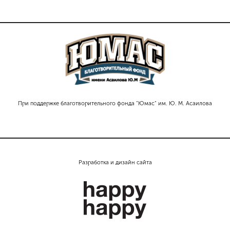
При поддержке благотворительного фонда "Юмас" им. Ю. М. Асаилова
Разработка и дизайн сайта