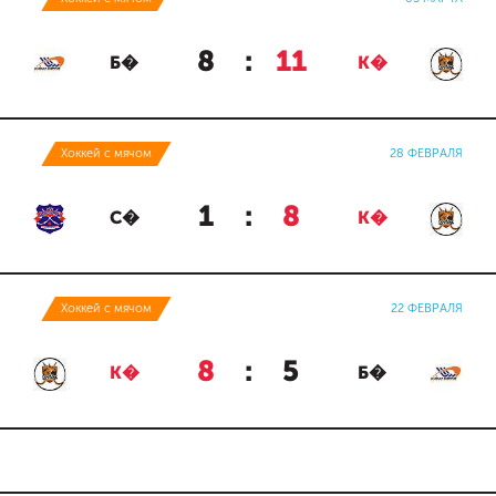
8
:
11
Б�
К�
Хоккей с мячом
28 ФЕВРАЛЯ
1
:
8
С�
К�
Хоккей с мячом
22 ФЕВРАЛЯ
8
:
5
К�
Б�